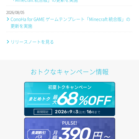
2026/08/05
ConoHa for GAME ゲームテンプレート「Minecraft 統合版」の
更新を実施
リリースノートを見る
おトクなキャンペーン情報
初夏トクキャンペーン
68
最
%OFF
まとめトク
大
2026
9
3
16
期間限定
年
月
日(木)
時まで
PULSE!
390
円～
月
長期割引
額
パス