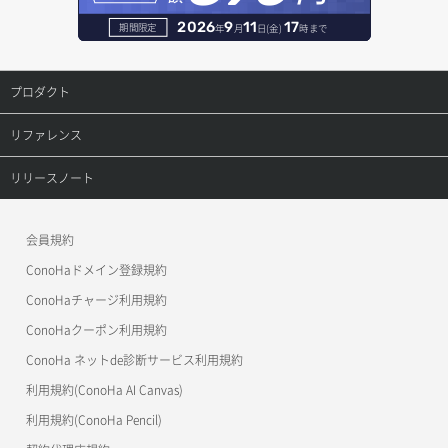
2026
9
11
17
期間限定
年
月
日(金)
時まで
プロダクト
プロダクトトップ
リファレンス
ConoHa VPS(Ver.3.0)
リファレンストップ
リリースノート
ConoHa VPS(Ver.2.0)
公開API(ConoHa VPS Ver.3.0)
リリースノートトップ
会員規約
ConoHa for GAME
MCP Server
ConoHaドメイン登録規約
OpenStack CLI
ConoHaチャージ利用規約
ConoHaクーポン利用規約
Terraform
ConoHa ネットde診断サービス利用規約
s3cmd
利用規約(ConoHa AI Canvas)
S3Proxy
利用規約(ConoHa Pencil)
公開API(ConoHa VPS Ver.2.0)