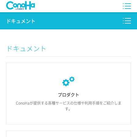
WING
ドキュメント
VPS
このサイトについて
ドキュメント
for GAME
プロダクト
AI Canvas
リファレンス
Pencil
リリースノート
サービス一覧
プロダクト
ConoHaが提供する
各種サービスの仕様や
利用手順を
ご紹介しま
サポート
す。
ログイン