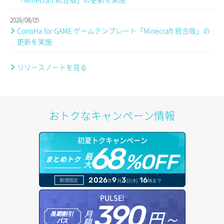
2026/08/05
ConoHa for GAME ゲームテンプレート「Minecraft 統合版」の
更新を実施
リリースノートを見る
おトクなキャンペーン情報
初夏トクキャンペーン
68
最
%OFF
まとめトク
大
2026
9
3
16
期間限定
年
月
日(木)
時まで
PULSE!
390
円～
月
長期割引
額
パス