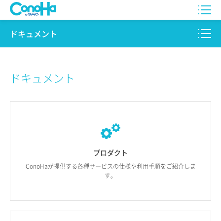
WING
ドキュメント
VPS
このサイトについて
ドキュメント
for GAME
プロダクト
AI Canvas
リファレンス
Pencil
リリースノート
サービス一覧
プロダクト
ConoHaが提供する
各種サービスの仕様や
利用手順を
ご紹介しま
サポート
す。
ログイン