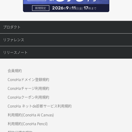
2026
9
11
17
期間限定
年
月
日(金)
時まで
プロダクト
プロダクトトップ
リファレンス
ConoHa VPS(Ver.3.0)
リファレンストップ
リリースノート
ConoHa VPS(Ver.2.0)
公開API(ConoHa VPS Ver.3.0)
リリースノートトップ
会員規約
ConoHa for GAME
MCP Server
ConoHaドメイン登録規約
OpenStack CLI
ConoHaチャージ利用規約
ConoHaクーポン利用規約
Terraform
ConoHa ネットde診断サービス利用規約
s3cmd
利用規約(ConoHa AI Canvas)
S3Proxy
利用規約(ConoHa Pencil)
公開API(ConoHa VPS Ver.2.0)