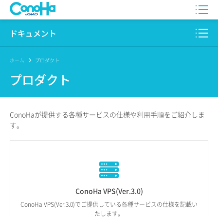
WING
ドキュメント
VPS
このサイトについて
ホーム
プロダクト
プロダクト
for GAME
プロダクト
AI Canvas
リファレンス
ConoHaが提供する
各種サービスの仕様や
利用手順を
ご紹介しま
Pencil
す。
リリースノート
サービス一覧
サポート
ConoHa VPS(Ver.3.0)
ログイン
ConoHa VPS(Ver.3.0)でご提供している各種サービスの仕様を記載い
たします。