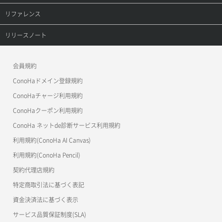
プロダクトトップ
リファレンス
ConoHa VPS(Ver.3.0)
リファレンストップ
リリースノート
ConoHa VPS(Ver.2.0)
公開API(ConoHa VPS Ver.3.0)
リリースノートトップ
会員規約
ConoHa for GAME
MCP Server
ConoHaドメイン登録規約
OpenStack CLI
ConoHaチャージ利用規約
ConoHaクーポン利用規約
Terraform
ConoHa ネットde診断サービス利用規約
s3cmd
利用規約(ConoHa AI Canvas)
S3Proxy
利用規約(ConoHa Pencil)
公開API(ConoHa VPS Ver.2.0)
契約代理店規約
特定商取引法に基づく表記
資金決済法に基づく表示
サービス品質保証制度(SLA)