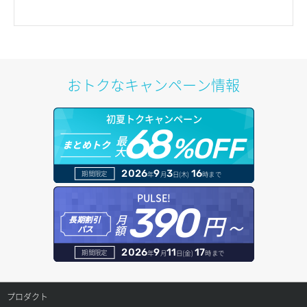
おトクなキャンペーン情報
初夏トクキャンペーン
68
最
%OFF
まとめトク
大
2026
9
3
16
期間限定
年
月
日(木)
時まで
PULSE!
390
円～
月
長期割引
額
パス
2026
9
11
17
期間限定
年
月
日(金)
時まで
プロダクト