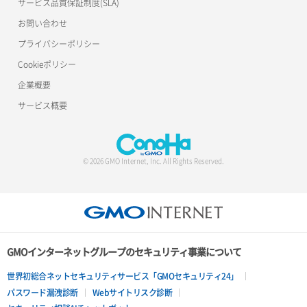
サービス品質保証制度(SLA)
Satisfactory
お問い合わせ
Soulmask
プライバシーポリシー
Cookieポリシー
Team Fortress 2(TF2)
企業概要
Terraria
サービス概要
Unturned
Valheim
© 2026 GMO Internet, Inc. All Rights Reserved.
GMOインターネットグループのセキュリティ事業について
世界初総合ネットセキュリティサービス「GMOセキュリティ24」
パスワード漏洩診断
Webサイトリスク診断