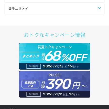
7 Days to Die
セキュリティ
ARK:Survival Evolved
セキュリティグループ
Arma 3
おトクなキャンペーン情報
Assetto Corsa
初夏トクキャンペーン
68
Core Keeper
最
%OFF
まとめトク
大
Counter-Strike 2(CS2)
2026
9
3
16
期間限定
年
月
日(木)
時まで
DayZ
PULSE!
390
円～
月
Don't Starve Together
長期割引
額
パス
Enshrouded
2026
9
11
17
期間限定
年
月
日(金)
時まで
Factorio