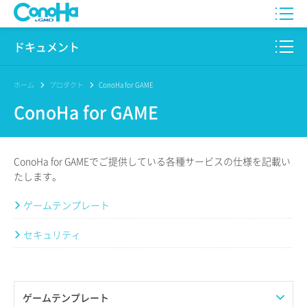
WING
ドキュメント
VPS
このサイトについて
ホーム
プロダクト
ConoHa for GAME
ConoHa for GAME
for GAME
プロダクト
AI Canvas
リファレンス
ConoHa for GAMEでご提供している各種サービスの仕様を記載い
Pencil
たします。
リリースノート
ゲームテンプレート
サービス一覧
セキュリティ
サポート
ログイン
ゲームテンプレート