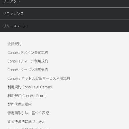
プロダクト
FiveM
プロダクトトップ
リファレンス
Minecraft Forge
ConoHa VPS(Ver.3.0)
リファレンストップ
リリースノート
Minecraft Java版
ConoHa VPS(Ver.2.0)
公開API(ConoHa VPS Ver.3.0)
リリースノートトップ
会員規約
Minecraft Paper
ConoHa for GAME
MCP Server
ConoHaドメイン登録規約
Minecraft Spigot
OpenStack CLI
ConoHaチャージ利用規約
ConoHaクーポン利用規約
Terraform
Minecraft 統合版
ConoHa ネットde診断サービス利用規約
s3cmd
Necesse
利用規約(ConoHa AI Canvas)
S3Proxy
Palworld
利用規約(ConoHa Pencil)
公開API(ConoHa VPS Ver.2.0)
契約代理店規約
Project Zomboid
特定商取引法に基づく表記
Rust
資金決済法に基づく表示