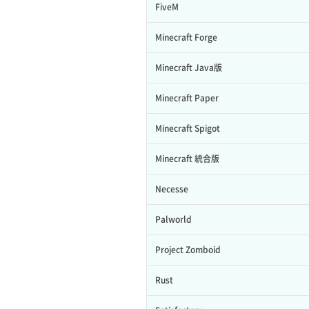
FiveM
Minecraft Forge
Minecraft Java版
Minecraft Paper
Minecraft Spigot
Minecraft 統合版
Necesse
Palworld
Project Zomboid
Rust