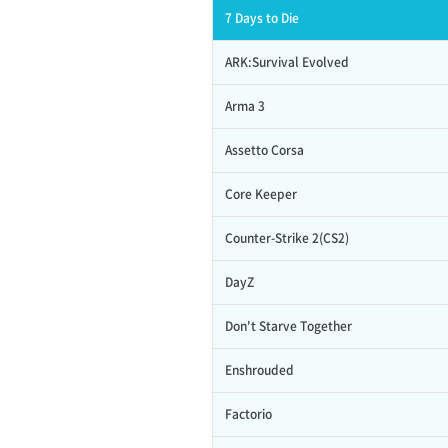
7 Days to Die
ARK:Survival Evolved
Arma 3
Assetto Corsa
Core Keeper
Counter-Strike 2(CS2)
DayZ
Don't Starve Together
Enshrouded
Factorio