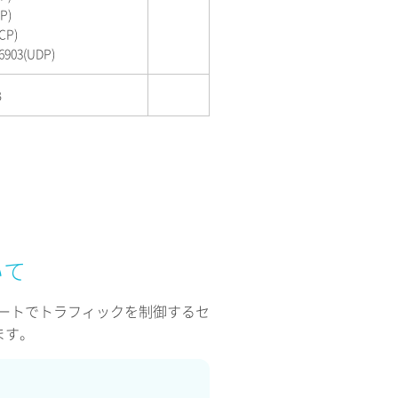
P)
CP)
6903(UDP)
B
いて
たはポートでトラフィックを制御するセ
ます。