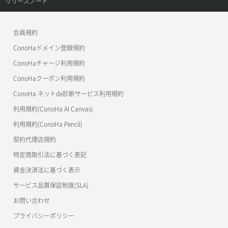
リリースノート
Immich
KUSANAGI 9 Business Edition
ConoHa VPS(Ver.2.0)
公開API(ConoHa VPS Ver.3.0)
リリースノートトップ
Jitsi Meet
KUSANAGI 9 Premium Edition
会員規約
ConoHa for GAME
MCP Server
ConoHaドメイン登録規約
Linkwarden
KUSANAGI 9 Security Edition
OpenStack CLI
ConoHaチャージ利用規約
Mastodon
LAMP
ConoHaクーポン利用規約
Terraform
ConoHa ネットde診断サービス利用規約
Memos
Laravel
s3cmd
利用規約(ConoHa AI Canvas)
Misskey
S3Proxy
LEMP(PHP)
利用規約(ConoHa Pencil)
公開API(ConoHa VPS Ver.2.0)
契約代理店規約
n8n
Matomo
特定商取引法に基づく表記
NanoClaw
Mattermost
資金決済法に基づく表示
Open WebUI
サービス品質保証制度(SLA)
MediaWiki
お問い合わせ
OpenClaw
Metabase
プライバシーポリシー