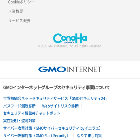
OpenCode
Cookieポリシー
Nextcloud
企業概要
PhotoPrism
Node.js
サービス概要
Pterodactyl
NVIDIA Container Toolkit
Redmine
ownCloud
© 2026 GMO Internet, Inc. All Rights Reserved.
Rocket.Chat
Prometheus
Strapi
Ruby on Rails
Supabase
Ubuntu Desktop for FX
GMOインターネットグループのセキュリティ事業について
Uptime Kuma
Webmin
世界初総合ネットセキュリティサービス「GMOセキュリティ24」
パスワード漏洩診断
Webサイトリスク診断
Vaultwarden
Zabbix
セキュリティ相談AIチャットボット
実在証明・盗聴対策
Zulip
かんたんKUSANAGI(KUSANAGI manager)
サイバー攻撃対策（GMOサイバーセキュリティ byイエラエ）
サイバー攻撃対策（GMO Flatt Security）
なりすまし対策