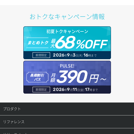
Codex CLI
Debian
Cacti Nagios
自動バックアップ
プライベートネットワーク
OpenCodeのインストール(Node.jsイメージ利用)
おトクなキャンペーン情報
Coolify
Fedora
Concrete CMS
追加ストレージ
追加IPアドレス
初夏トクキャンペーン
Dify
FreeBSD
Django
68
最
%OFF
まとめトク
大
Dokploy
MIRACLE LINUX
Docker
2026
9
3
16
期間限定
年
月
日(木)
時まで
Gemini CLI
NetBSD
Dokku
PULSE!
390
Ghost
OpenBSD
Drupal
円～
月
長期割引
額
パス
GitHub Actions セルフホステッドランナー
openSUSE
GitLab
2026
9
11
17
期間限定
年
月
日(金)
時まで
GitLab Runner
Oracle Linux
gpt-engineer
プロダクト
Hermes Agent
Rocky Linux
Jenkins
プロダクトトップ
リファレンス
Hytale
Ubuntu
Joomla
ConoHa VPS(Ver.3.0)
リファレンストップ