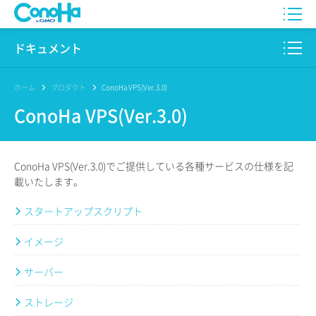
WING
ドキュメント
VPS
このサイトについて
ホーム
プロダクト
ConoHa VPS(Ver.3.0)
ConoHa VPS(Ver.3.0)
for GAME
プロダクト
AI Canvas
リファレンス
ConoHa VPS(Ver.3.0)でご提供している各種サービスの仕様を記
Pencil
載いたします。
リリースノート
スタートアップスクリプト
サービス一覧
イメージ
サポート
サーバー
ログイン
ストレージ