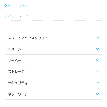
セキュリティ
ネットワーク
スタートアップスクリプト
AFFiNE
イメージ
ArchiveBox
イメージ活用例
サーバー
Atuin
Claude Codeのインストール(Node.jsイメージ利用)
OSテンプレート
GPUサーバー
ストレージ
BackupPC
HTTPS通信を有効化したDifyのデプロイ(Dockerイメージ利用)
AlmaLinux
アプリケーションテンプレート
KUSANAGI
オブジェクトストレージ
セキュリティ
Bluesky
HTTPS通信を有効化したn8nのデプロイ(Dockerイメージ利用)
Arch Linux
Auto-GPT
VPS
スナップショット
セキュリティグループ
ネットワーク
Claude Code
OpenClaw(Moltbot/Clawdbot)のインストール(Node.jsイメージ利
CentOS Stream
baserCMS
Windows Server
ブートストレージ
IPv6
用)