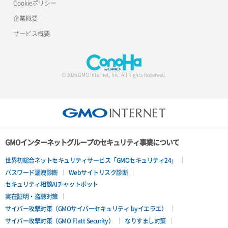
OpenCode
Cookieポリシー
Nextcloud
企業概要
PhotoPrism
Node.js
サービス概要
Pterodactyl
NVIDIA Container Toolkit
Redmine
ownCloud
© 2026 GMO Internet, Inc. All Rights Reserved.
Rocket.Chat
Prometheus
Strapi
Ruby on Rails
Supabase
Ubuntu Desktop for FX
GMOインターネットグループのセキュリティ事業について
Uptime Kuma
Webmin
世界初総合ネットセキュリティサービス「GMOセキュリティ24」
パスワード漏洩診断
Webサイトリスク診断
Vaultwarden
Zabbix
セキュリティ相談AIチャットボット
実在証明・盗聴対策
Zulip
かんたんKUSANAGI(KUSANAGI manager)
サイバー攻撃対策（GMOサイバーセキュリティ byイエラエ）
サイバー攻撃対策（GMO Flatt Security）
なりすまし対策