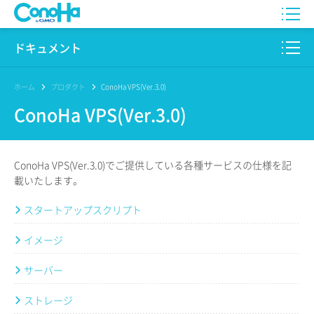
WING
ドキュメント
VPS
このサイトについて
ホーム
プロダクト
ConoHa VPS(Ver.3.0)
ConoHa VPS(Ver.3.0)
for GAME
プロダクト
AI Canvas
リファレンス
ConoHa VPS(Ver.3.0)でご提供している各種サービスの仕様を記
Pencil
載いたします。
リリースノート
スタートアップスクリプト
サービス一覧
イメージ
サポート
サーバー
ログイン
ストレージ