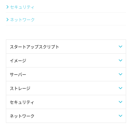
セキュリティ
ネットワーク
スタートアップスクリプト
AFFiNE
イメージ
ArchiveBox
イメージ活用例
サーバー
Atuin
Claude Codeのインストール(Node.jsイメージ利用)
OSテンプレート
GPUサーバー
ストレージ
BackupPC
HTTPS通信を有効化したDifyのデプロイ(Dockerイメージ利用)
AlmaLinux
アプリケーションテンプレート
KUSANAGI
オブジェクトストレージ
セキュリティ
Bluesky
HTTPS通信を有効化したn8nのデプロイ(Dockerイメージ利用)
Arch Linux
Auto-GPT
VPS
スナップショット
セキュリティグループ
ネットワーク
Claude Code
OpenClaw(Moltbot/Clawdbot)のインストール(Node.jsイメージ利
CentOS Stream
baserCMS
Windows Server
ブートストレージ
IPv6
用)