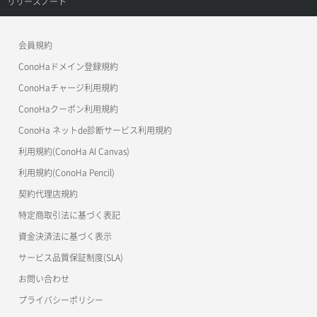
リリースノート
Immich
KUSANAGI 9 Business Edition
ConoHa VPS(Ver.2.0)
公開API(ConoHa VPS Ver.3.0)
リリースノートトップ
Jitsi Meet
KUSANAGI 9 Premium Edition
会員規約
ConoHa for GAME
MCP Server
ConoHaドメイン登録規約
Linkwarden
KUSANAGI 9 Security Edition
OpenStack CLI
ConoHaチャージ利用規約
Mastodon
LAMP
ConoHaクーポン利用規約
Terraform
ConoHa ネットde診断サービス利用規約
Memos
Laravel
s3cmd
利用規約(ConoHa AI Canvas)
Misskey
S3Proxy
LEMP(PHP)
利用規約(ConoHa Pencil)
公開API(ConoHa VPS Ver.2.0)
契約代理店規約
n8n
Matomo
特定商取引法に基づく表記
NanoClaw
Mattermost
資金決済法に基づく表示
Open WebUI
サービス品質保証制度(SLA)
MediaWiki
お問い合わせ
OpenClaw
Metabase
プライバシーポリシー