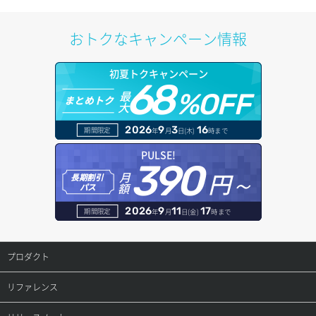
Codex CLI
Debian
Cacti Nagios
自動バックアップ
プライベートネットワーク
OpenCodeのインストール(Node.jsイメージ利用)
おトクなキャンペーン情報
Coolify
Fedora
Concrete CMS
追加ストレージ
追加IPアドレス
初夏トクキャンペーン
Dify
FreeBSD
Django
68
最
%OFF
まとめトク
大
Dokploy
MIRACLE LINUX
Docker
2026
9
3
16
期間限定
年
月
日(木)
時まで
Gemini CLI
NetBSD
Dokku
PULSE!
390
Ghost
OpenBSD
Drupal
円～
月
長期割引
額
パス
GitHub Actions セルフホステッドランナー
openSUSE
GitLab
2026
9
11
17
期間限定
年
月
日(金)
時まで
GitLab Runner
Oracle Linux
gpt-engineer
プロダクト
Hermes Agent
Rocky Linux
Jenkins
プロダクトトップ
リファレンス
Hytale
Ubuntu
Joomla
ConoHa VPS(Ver.3.0)
リファレンストップ