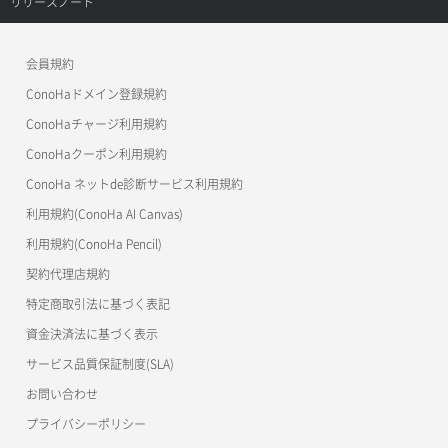
リリースノート
Immich
KUSANAGI 9 Business Edition
ConoHa VPS(Ver.2.0)
公開API(ConoHa VPS Ver.3.0)
リリースノートトップ
Jitsi Meet
KUSANAGI 9 Premium Edition
会員規約
ConoHa for GAME
MCP Server
ConoHaドメイン登録規約
Linkwarden
KUSANAGI 9 Security Edition
OpenStack CLI
ConoHaチャージ利用規約
Mastodon
LAMP
ConoHaクーポン利用規約
Terraform
ConoHa ネットde診断サービス利用規約
Memos
Laravel
s3cmd
利用規約(ConoHa AI Canvas)
Misskey
S3Proxy
LEMP(PHP)
利用規約(ConoHa Pencil)
公開API(ConoHa VPS Ver.2.0)
契約代理店規約
n8n
Matomo
特定商取引法に基づく表記
NanoClaw
Mattermost
資金決済法に基づく表示
Open WebUI
サービス品質保証制度(SLA)
MediaWiki
お問い合わせ
OpenClaw
Metabase
プライバシーポリシー