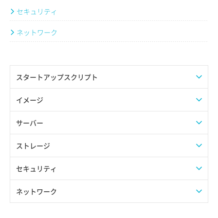
セキュリティ
ネットワーク
スタートアップスクリプト
AFFiNE
イメージ
ArchiveBox
イメージ活用例
サーバー
Atuin
Claude Codeのインストール(Node.jsイメージ利用)
OSテンプレート
GPUサーバー
ストレージ
BackupPC
HTTPS通信を有効化したDifyのデプロイ(Dockerイメージ利用)
AlmaLinux
アプリケーションテンプレート
KUSANAGI
オブジェクトストレージ
セキュリティ
Bluesky
HTTPS通信を有効化したn8nのデプロイ(Dockerイメージ利用)
Arch Linux
Auto-GPT
VPS
スナップショット
セキュリティグループ
ネットワーク
Claude Code
OpenClaw(Moltbot/Clawdbot)のインストール(Node.jsイメージ利
CentOS Stream
baserCMS
Windows Server
ブートストレージ
IPv6
用)