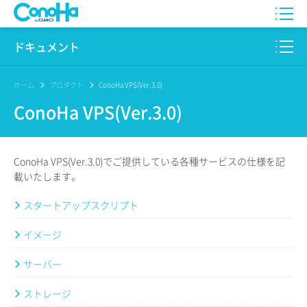
WING
ドキュメント
VPS
このサイトについて
ホーム
プロダクト
ConoHa VPS(Ver.3.0)
ConoHa VPS(Ver.3.0)
for GAME
プロダクト
AI Canvas
リファレンス
ConoHa VPS(Ver.3.0)でご提供している各種サービスの仕様を記
Pencil
載いたします。
リリースノート
スタートアップスクリプト
サービス一覧
イメージ
サポート
サーバー
ログイン
ストレージ