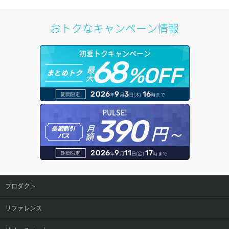
Codex CLI
Debian
Cacti Nagios
自動バックアップ
プライベートネットワーク
OpenCodeのインストール(Node.jsイメージ利用)
おトクなキャンペーン情報
Coolify
Fedora
Concrete CMS
追加ストレージ
追加IPアドレス
初夏トクキャンペーン
Dify
FreeBSD
Django
68
最
%OFF
まとめトク
大
Dokploy
MIRACLE LINUX
Docker
2026
9
3
16
期間限定
年
月
日(木)
時まで
Gemini CLI
NetBSD
Dokku
PULSE!
390
Ghost
OpenBSD
Drupal
円～
月
長期割引
額
パス
GitHub Actions セルフホステッドランナー
openSUSE
GitLab
2026
9
11
17
期間限定
年
月
日(金)
時まで
GitLab Runner
Oracle Linux
gpt-engineer
プロダクト
Hermes Agent
Rocky Linux
Jenkins
プロダクトトップ
リファレンス
Hytale
Ubuntu
Joomla
ConoHa VPS(Ver.3.0)
リファレンストップ