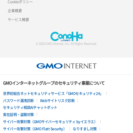
OpenCode
Cookieポリシー
Nextcloud
企業概要
PhotoPrism
Node.js
サービス概要
Pterodactyl
NVIDIA Container Toolkit
Redmine
ownCloud
© 2026 GMO Internet, Inc. All Rights Reserved.
Rocket.Chat
Prometheus
Strapi
Ruby on Rails
Supabase
Ubuntu Desktop for FX
GMOインターネットグループのセキュリティ事業について
Uptime Kuma
Webmin
世界初総合ネットセキュリティサービス「GMOセキュリティ24」
パスワード漏洩診断
Webサイトリスク診断
Vaultwarden
Zabbix
セキュリティ相談AIチャットボット
実在証明・盗聴対策
Zulip
かんたんKUSANAGI(KUSANAGI manager)
サイバー攻撃対策（GMOサイバーセキュリティ byイエラエ）
サイバー攻撃対策（GMO Flatt Security）
なりすまし対策