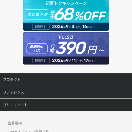
初夏トクキャンペーン
68
最
%OFF
まとめトク
大
2026
9
3
16
期間限定
年
月
日(木)
時まで
PULSE!
390
円～
月
長期割引
額
パス
2026
9
11
17
期間限定
年
月
日(金)
時まで
プロダクト
プロダクトトップ
リファレンス
ConoHa VPS(Ver.3.0)
リファレンストップ
リリースノート
ConoHa VPS(Ver.2.0)
公開API(ConoHa VPS Ver.3.0)
リリースノートトップ
会員規約
ConoHa for GAME
MCP Server
ConoHaドメイン登録規約