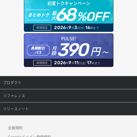
初夏トクキャンペーン
68
最
%OFF
まとめトク
大
2026
9
3
16
期間限定
年
月
日(木)
時まで
PULSE!
390
円～
月
長期割引
額
パス
2026
9
11
17
期間限定
年
月
日(金)
時まで
プロダクト
プロダクトトップ
リファレンス
ConoHa VPS(Ver.3.0)
リファレンストップ
リリースノート
ConoHa VPS(Ver.2.0)
公開API(ConoHa VPS Ver.3.0)
リリースノートトップ
会員規約
ConoHa for GAME
MCP Server
ConoHaドメイン登録規約