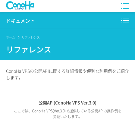
WING
ドキュメント
VPS
このサイトについて
ホーム
リファレンス
リファレンス
for GAME
プロダクト
AI Canvas
リファレンス
ConoHa VPSの公開APIに
関する詳細情報や
便利な利用例を
ご紹介
Pencil
します。
リリースノート
サービス一覧
公開API(ConoHa VPS Ver.3.0)
サポート
ここでは、ConoHa VPS(Ver.3.0)で提供している公開APIの操作例を
掲載いたします。
ログイン