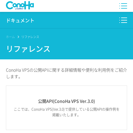
WING
ドキュメント
VPS
このサイトについて
ホーム
リファレンス
リファレンス
for GAME
プロダクト
AI Canvas
リファレンス
ConoHa VPSの公開APIに
関する詳細情報や
便利な利用例を
ご紹介
Pencil
します。
リリースノート
サービス一覧
公開API(ConoHa VPS Ver.3.0)
サポート
ここでは、ConoHa VPS(Ver.3.0)で提供している公開APIの操作例を
掲載いたします。
ログイン