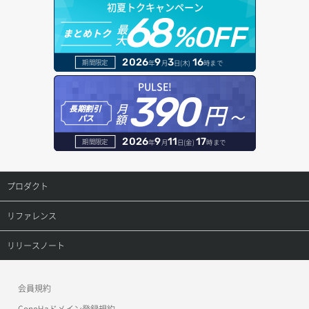
初夏トクキャンペーン
68
最
%OFF
まとめトク
大
2026
9
3
16
期間限定
年
月
日(木)
時まで
PULSE!
390
円～
月
長期割引
額
パス
2026
9
11
17
期間限定
年
月
日(金)
時まで
プロダクト
プロダクトトップ
リファレンス
ConoHa VPS(Ver.3.0)
リファレンストップ
リリースノート
ConoHa VPS(Ver.2.0)
公開API(ConoHa VPS Ver.3.0)
リリースノートトップ
会員規約
ConoHa for GAME
MCP Server
ConoHaドメイン登録規約