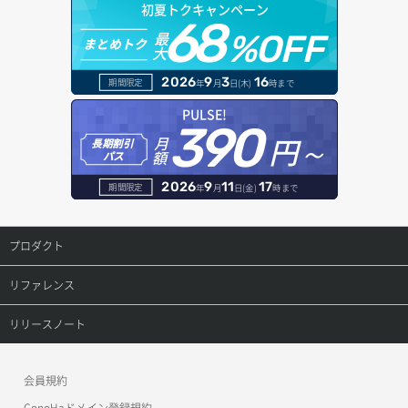
初夏トクキャンペーン
68
最
%OFF
まとめトク
大
2026
9
3
16
期間限定
年
月
日(木)
時まで
PULSE!
390
円～
月
長期割引
額
パス
2026
9
11
17
期間限定
年
月
日(金)
時まで
プロダクト
プロダクトトップ
リファレンス
ConoHa VPS(Ver.3.0)
リファレンストップ
リリースノート
ConoHa VPS(Ver.2.0)
公開API(ConoHa VPS Ver.3.0)
リリースノートトップ
会員規約
ConoHa for GAME
MCP Server
ConoHaドメイン登録規約