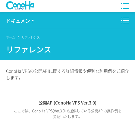
WING
ドキュメント
VPS
このサイトについて
ホーム
リファレンス
リファレンス
for GAME
プロダクト
AI Canvas
リファレンス
ConoHa VPSの公開APIに
関する詳細情報や
便利な利用例を
ご紹介
Pencil
します。
リリースノート
サービス一覧
公開API(ConoHa VPS Ver.3.0)
サポート
ここでは、ConoHa VPS(Ver.3.0)で提供している公開APIの操作例を
掲載いたします。
ログイン