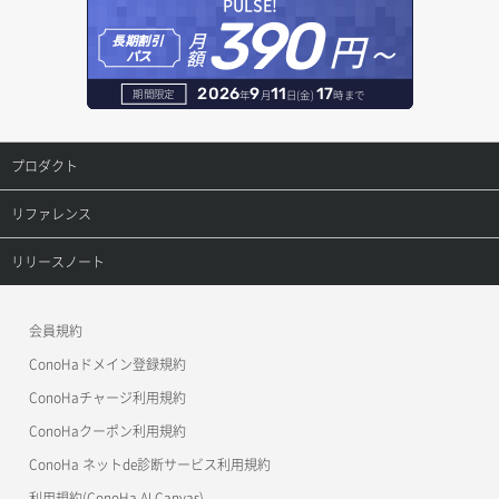
PULSE!
390
VIP一覧取得
オブジェクト詳細取得
円～
月
告知閲覧ステータス変更
レコード一覧取得
長期割引
DBサーバー詳細取得
額
パス
VIP削除
コンテナ削除
請求データ一覧取得
レコード削除
DBサーバー追加
2026
9
11
17
期間限定
年
月
日(金)
時まで
VIP詳細取得
コンテナ詳細取得
請求データ詳細取得
レコード更新
DBユーザー一覧取得
プロダクト
VIP追加
コンテナ追加
レコード詳細取得
DBユーザー削除
プロダクトトップ
リファレンス
サブネット一覧取得
ラージオブジェクトアップロード（DLO）
レコード追加
DBユーザー更新
ConoHa VPS(Ver.3.0)
リファレンストップ
リリースノート
サブネット削除
ラージオブジェクトアップロード（SLO）
DBユーザー詳細取得
ConoHa VPS(Ver.2.0)
公開API(ConoHa VPS Ver.3.0)
リリースノートトップ
サブネット詳細取得
一時的Web公開
会員規約
DBユーザー追加
ConoHa for GAME
MCP Server
ConoHaドメイン登録規約
サブネット追加（ローカルネットワーク）
DB一覧取得
OpenStack CLI
ConoHaチャージ利用規約
サブネット追加（ロードバランサー）
ConoHaクーポン利用規約
Terraform
DB削除
ConoHa ネットde診断サービス利用規約
サブネット追加（追加IP）
s3cmd
DB更新
利用規約(ConoHa AI Canvas)