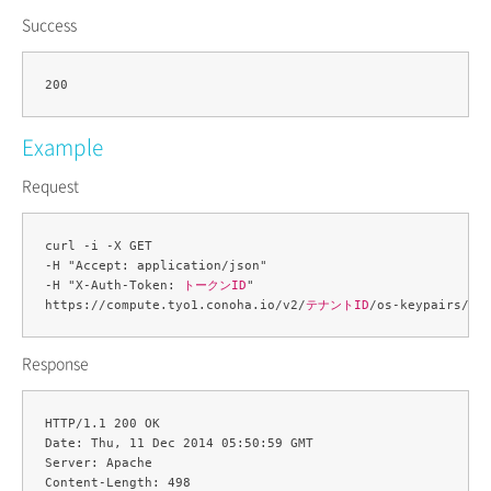
Success
Example
Request
curl -i -X GET 

-H "Accept: application/json" 

-H "X-Auth-Token: 
トークンID
" 

https://compute.tyo1.conoha.io/v2/
テナントID
/os-keypairs/
キ
Response
HTTP/1.1 200 OK

Date: Thu, 11 Dec 2014 05:50:59 GMT

Server: Apache

Content-Length: 498
