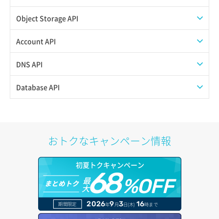
POOL一覧取得
Object Storage API
POOL削除
Web公開
Account API
POOL更新
アカウント容量設定
アイテム一覧取得
DNS API
POOL詳細取得
アカウント情報取得
アイテム詳細取得
ゾーンファイルインポート
Database API
POOL追加
オブジェクトアップロード
オブジェクトストレージ利用状況グラフ（リクエスト数）
ゾーンファイルエクスポート
DBサーバーメタデータ更新
REAL（member）一覧取得
オブジェクトダウンロード
オブジェクトストレージ利用状況グラフ（使用容量）
ドメイン一覧表示
DBサーバー一覧取得
おトクなキャンペーン情報
REAL（member）削除
オブジェクトバージョン管理
入金サマリー取得
ドメイン情報削除
DBサーバー削除
初夏トクキャンペーン
REAL（member）更新
オブジェクト削除
入金履歴取得
68
ドメイン情報更新
DBサーバー容量取得
最
%OFF
まとめトク
大
REAL（member）詳細取得
オブジェクト削除予約
告知一覧取得
ドメイン情報登録
DBサーバー容量変更
2026
9
3
16
期間限定
年
月
日(木)
時まで
REAL（member）追加
オブジェクト複製
告知詳細取得
ドメイン詳細取得
DBサーバー更新