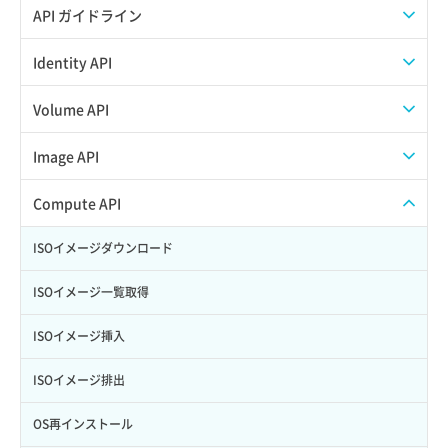
API ガイドライン
APIのご利用について
Identity API
トークン発行
Volume API
イメージ保存（追加SSD）
Image API
ボリュームタイプ一覧取得
イメージコンテナスキーマ情報取得
Compute API
ボリュームタイプ詳細取得
イメージスキーマ情報取得
ISOイメージダウンロード
ボリューム一覧取得
イメージメンバーコンテナスキーマ情報取得
ISOイメージ一覧取得
ボリューム削除
イメージメンバースキーマ情報取得
ISOイメージ挿入
ボリューム詳細一覧取得
イメージメンバー一覧取得
ISOイメージ排出
ボリューム詳細取得
イメージ一覧取得
OS再インストール