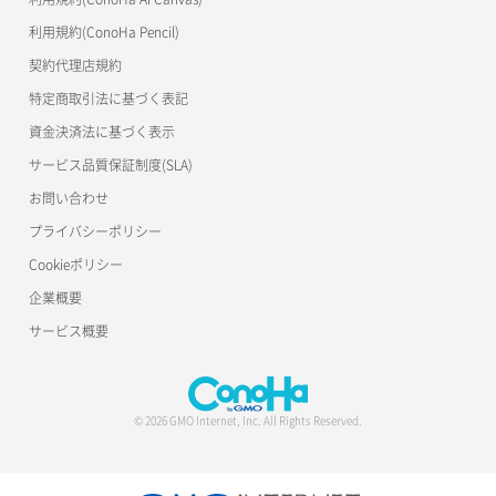
S3Proxy
セキュリティグループ ルール一覧取得
利用規約(ConoHa Pencil)
DB詳細取得
公開API(ConoHa VPS Ver.2.0)
契約代理店規約
セキュリティグループ ルール削除
DB追加
特定商取引法に基づく表記
セキュリティグループ ルール詳細取得
資金決済法に基づく表示
バックアップリストア（DB）
サービス品質保証制度(SLA)
セキュリティグループ ルール追加
バックアップ一覧取得
お問い合わせ
セキュリティグループ一覧取得
接続許可DBユーザー一覧取得
プライバシーポリシー
Cookieポリシー
セキュリティグループ削除
接続許可DBユーザー設定
企業概要
セキュリティグループ更新
接続許可DBユーザー設定解除
サービス概要
セキュリティグループ詳細取得
自動バックアップ設定
セキュリティグループ追加
© 2026 GMO Internet, Inc. All Rights Reserved.
ネットワーク一覧取得