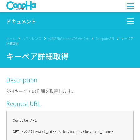
WING
ドキュメント
VPS
このサイトについて
ホーム
リファレンス
公開API(ConoHa VPS Ver.2.0)
Compute API
キーペア
詳細取得
for GAME
プロダクト
キーペア詳細取得
AI Canvas
リファレンス
Description
Pencil
リリースノート
SSHキーペアの詳細を取得します。
サービス一覧
Request URL
サポート
Compute API

ログイン