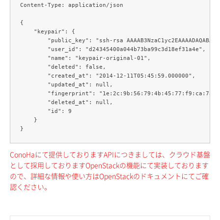
Content-Type: application/json

{

    "keypair": {

        "public_key": "ssh-rsa AAAAB3NzaC1yc2EAAAADAQABAAA
        "user_id": "d24345400a044b73ba99c3d18ef31a4e",

        "name": "keypair-original-01",

        "deleted": false,

        "created_at": "2014-12-11T05:45:59.000000",

        "updated_at": null,

        "fingerprint": "1e:2c:9b:56:79:4b:45:77:f9:ca:7a:9
        "deleted_at": null,

        "id": 9

    }

ConoHaにて提供しておりますAPIにつきましては、クラウド基盤
として採用しておりますOpenStackの機能にて実装しております
ので、詳細な情報や使い方はOpenStackのドキュメントにてご確
認ください。