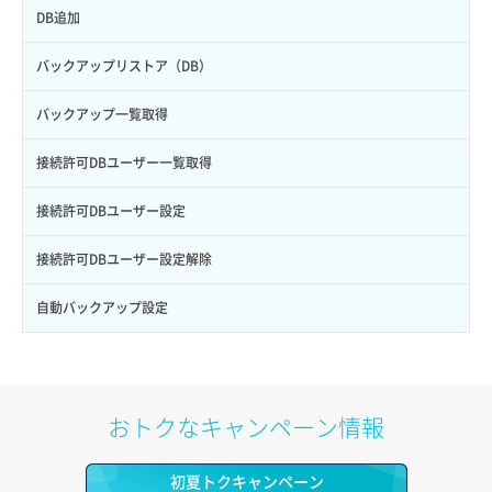
アタッチ済みポート一覧取得
セキュリティグループ ルール削除
DB追加
アタッチ済みポート詳細取得
セキュリティグループ ルール詳細取得
バックアップリストア（DB）
アタッチ済みボリューム一覧
セキュリティグループ ルール追加
バックアップ一覧取得
アタッチ済みボリューム詳細取得
セキュリティグループ一覧取得
接続許可DBユーザー一覧取得
イメージ一覧取得（nova）
セキュリティグループ削除
接続許可DBユーザー設定
イメージ保存（バックアップ）
セキュリティグループ更新
接続許可DBユーザー設定解除
イメージ保存（ローカルディスク）
セキュリティグループ詳細取得
自動バックアップ設定
イメージ詳細一覧取得（nova）
セキュリティグループ追加
イメージ詳細取得（nova）
ネットワーク一覧取得
おトクなキャンペーン情報
キーペア一覧取得
ネットワーク削除（ローカルネットワーク）
初夏トクキャンペーン
キーペア削除
ネットワーク詳細取得