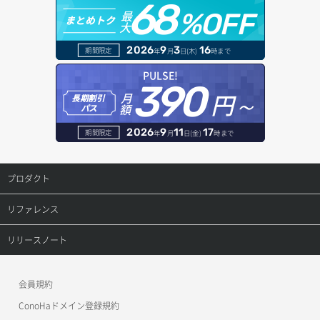
68
最
%OFF
まとめトク
大
キーペア詳細取得
ネットワーク追加（ローカルネットワーク）
2026
9
3
16
期間限定
年
月
日(木)
時まで
キーペア追加
ヘルスモニタ一覧取得
PULSE!
390
コンソールURL取得
ヘルスモニタ作成
円～
月
長期割引
額
パス
バックアップリストア（ローカルディスク）
ヘルスモニタ削除
2026
9
11
17
期間限定
年
月
日(金)
時まで
バックアップ一覧取得
ヘルスモニタ更新
プロダクト
バックアップ詳細取得
ヘルスモニタ詳細取得
プロダクトトップ
リファレンス
ポートアタッチ
ヘルスモニタ関連付け
ConoHa VPS(Ver.3.0)
リファレンストップ
リリースノート
ポートデタッチ
ヘルスモニタ関連付け解除
ConoHa VPS(Ver.2.0)
公開API(ConoHa VPS Ver.3.0)
リリースノートトップ
ボリュームアタッチ
会員規約
ConoHa for GAME
MCP Server
ConoHaドメイン登録規約
ボリュームデタッチ