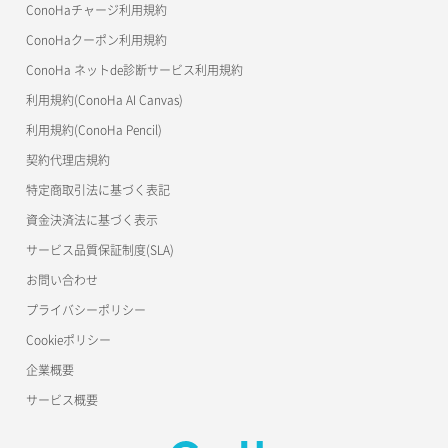
OpenStack CLI
ConoHaチャージ利用規約
自動バックアップ有効化
ConoHaクーポン利用規約
Terraform
ConoHa ネットde診断サービス利用規約
自動バックアップ無効化
s3cmd
利用規約(ConoHa AI Canvas)
S3Proxy
利用規約(ConoHa Pencil)
公開API(ConoHa VPS Ver.2.0)
契約代理店規約
特定商取引法に基づく表記
資金決済法に基づく表示
サービス品質保証制度(SLA)
お問い合わせ
プライバシーポリシー
Cookieポリシー
企業概要
サービス概要