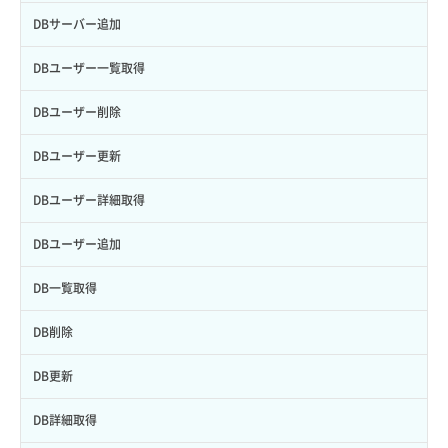
VM一覧取得
VIP削除
コンテナ削除
請求データ一覧取得
レコード削除
DBサーバー追加
VM削除
VIP詳細取得
コンテナ詳細取得
請求データ詳細取得
レコード更新
DBユーザー一覧取得
VM操作（起動/停止/再起動/強制停止）
VIP追加
コンテナ追加
レコード詳細取得
DBユーザー削除
VM設定変更
サブネット一覧取得
ラージオブジェクトアップロード（DLO）
レコード追加
DBユーザー更新
VM詳細一覧取得
サブネット削除
ラージオブジェクトアップロード（SLO）
DBユーザー詳細取得
VM詳細取得
サブネット詳細取得
一時的Web公開
DBユーザー追加
VM追加
サブネット追加（ローカルネットワーク）
DB一覧取得
VPS利用状況グラフ（CPU）
サブネット追加（ロードバランサー）
DB削除
VPS利用状況グラフ（ディスクIO）
サブネット追加（追加IP）
DB更新
VPS利用状況グラフ（トラフィック）
セキュリティグループ ルール一覧取得
DB詳細取得