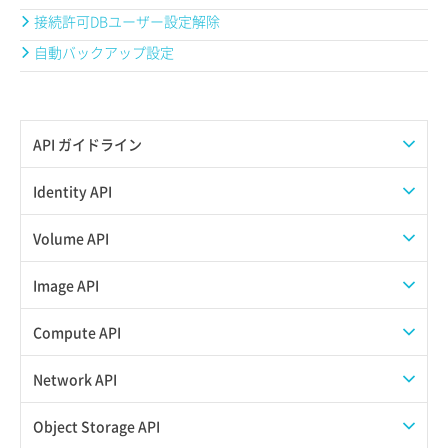
接続許可DBユーザー設定解除
自動バックアップ設定
API ガイドライン
APIのご利用について
Identity API
トークン発行
Volume API
イメージ保存（追加SSD）
Image API
ボリュームタイプ一覧取得
イメージコンテナスキーマ情報取得
Compute API
ボリュームタイプ詳細取得
イメージスキーマ情報取得
ISOイメージダウンロード
Network API
ボリューム一覧取得
イメージメンバーコンテナスキーマ情報取得
ISOイメージ一覧取得
POOL一覧取得
Object Storage API