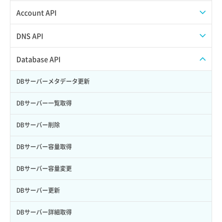
ボリューム削除
イメージメンバースキーマ情報取得
ISOイメージ挿入
POOL削除
Web公開
Account API
ボリューム詳細一覧取得
イメージメンバー一覧取得
ISOイメージ排出
POOL更新
アカウント容量設定
アイテム一覧取得
DNS API
ボリューム詳細取得
イメージ一覧取得
OS再インストール
POOL詳細取得
アカウント情報取得
アイテム詳細取得
ゾーンファイルインポート
Database API
ボリューム追加
イメージ保存容量取得
VMに紐づくセキュリティグループ取得
POOL追加
オブジェクトアップロード
オブジェクトストレージ利用状況グラフ（リクエスト数）
ゾーンファイルエクスポート
DBサーバーメタデータ更新
イメージ保存容量変更
VMプラン一覧取得
REAL（member）一覧取得
オブジェクトダウンロード
オブジェクトストレージ利用状況グラフ（使用容量）
ドメイン一覧表示
DBサーバー一覧取得
イメージ削除
VMプラン詳細一覧取得
REAL（member）削除
オブジェクトバージョン管理
入金サマリー取得
ドメイン情報削除
DBサーバー削除
イメージ詳細取得
VMプラン詳細取得
REAL（member）更新
オブジェクト削除
入金履歴取得
ドメイン情報更新
DBサーバー容量取得
VMメタデータ更新
REAL（member）詳細取得
オブジェクト削除予約
告知一覧取得
ドメイン情報登録
DBサーバー容量変更
VMメタデータ詳細取得
REAL（member）追加
オブジェクト複製
告知詳細取得
ドメイン詳細取得
DBサーバー更新
VMリサイズ
VIP一覧取得
オブジェクト詳細取得
告知閲覧ステータス変更
レコード一覧取得
DBサーバー詳細取得