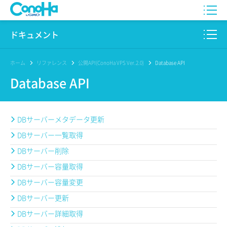
WING
ドキュメント
VPS
このサイトについて
ホーム
リファレンス
公開API(ConoHa VPS Ver.2.0)
Database API
Database API
for GAME
プロダクト
AI Canvas
リファレンス
DBサーバーメタデータ更新
Pencil
DBサーバー一覧取得
リリースノート
DBサーバー削除
サービス一覧
DBサーバー容量取得
サポート
DBサーバー容量変更
DBサーバー更新
ログイン
DBサーバー詳細取得