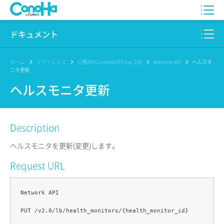
WING
ドキュメント
VPS
このサイトについて
ホーム
リファレンス
公開API(ConoHa VPS Ver.2.0)
Network API
ヘルスモ
ニタ更新
for GAME
プロダクト
ヘルスモニタ更新
AI Canvas
リファレンス
Description
Pencil
リリースノート
ヘルスモニタを更新(変更)します。
サービス一覧
Request URL
サポート
Network API

ログイン