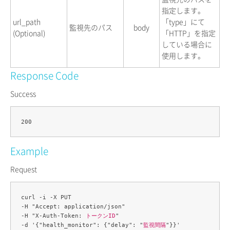
指定します。
url_path
「type」にて
監視先のパス
body
(Optional)
「HTTP」を指定
している場合に
使用します。
Response Code
Success
Example
Request
curl -i -X PUT 

-H "Accept: application/json" 

-H "X-Auth-Token: 
トークンID
" 

-d '{"health_monitor": {"delay": "
監視間隔
"}}' 
