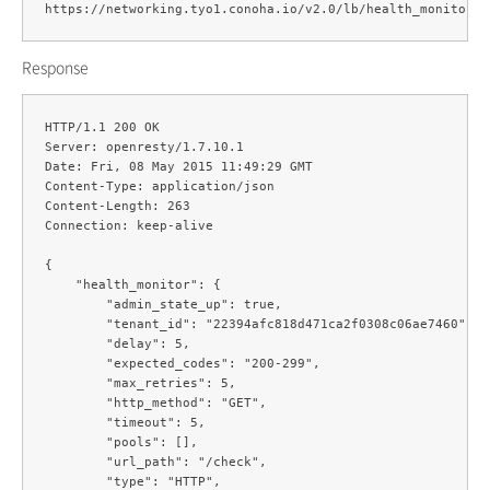
https://networking.tyo1.conoha.io/v2.0/lb/health_monitors/
Response
HTTP/1.1 200 OK

Server: openresty/1.7.10.1

Date: Fri, 08 May 2015 11:49:29 GMT

Content-Type: application/json

Content-Length: 263

Connection: keep-alive

{

    "health_monitor": {

        "admin_state_up": true,

        "tenant_id": "22394afc818d471ca2f0308c06ae7460",

        "delay": 5,

        "expected_codes": "200-299",

        "max_retries": 5,

        "http_method": "GET",

        "timeout": 5,

        "pools": [],

        "url_path": "/check",

        "type": "HTTP",
