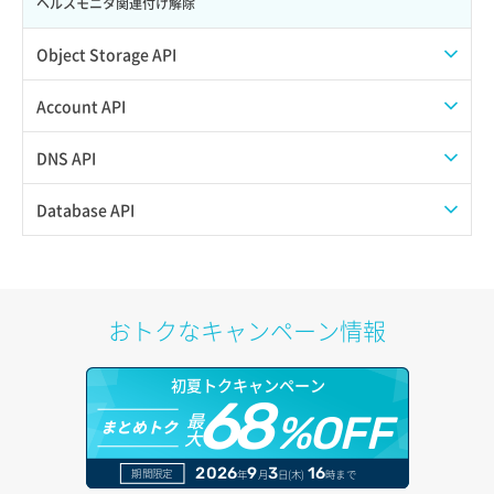
ヘルスモニタ関連付け解除
ボリュームアタッチ
Object Storage API
ボリュームデタッチ
Web公開
Account API
自動バックアップ有効化
アカウント容量設定
アイテム一覧取得
DNS API
自動バックアップ無効化
アカウント情報取得
アイテム詳細取得
ゾーンファイルインポート
Database API
オブジェクトアップロード
オブジェクトストレージ利用状況グラフ（リクエスト数）
ゾーンファイルエクスポート
DBサーバーメタデータ更新
オブジェクトダウンロード
オブジェクトストレージ利用状況グラフ（使用容量）
ドメイン一覧表示
DBサーバー一覧取得
おトクなキャンペーン情報
オブジェクトバージョン管理
入金サマリー取得
ドメイン情報削除
DBサーバー削除
初夏トクキャンペーン
オブジェクト削除
入金履歴取得
68
ドメイン情報更新
DBサーバー容量取得
最
%OFF
まとめトク
大
オブジェクト削除予約
告知一覧取得
ドメイン情報登録
DBサーバー容量変更
2026
9
3
16
期間限定
年
月
日(木)
時まで
オブジェクト複製