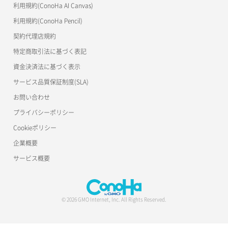
利用規約(ConoHa AI Canvas)
S3Proxy
利用規約(ConoHa Pencil)
DB詳細取得
公開API(ConoHa VPS Ver.2.0)
契約代理店規約
DB追加
特定商取引法に基づく表記
資金決済法に基づく表示
バックアップリストア（DB）
サービス品質保証制度(SLA)
バックアップ一覧取得
お問い合わせ
接続許可DBユーザー一覧取得
プライバシーポリシー
Cookieポリシー
接続許可DBユーザー設定
企業概要
接続許可DBユーザー設定解除
サービス概要
自動バックアップ設定
© 2026 GMO Internet, Inc. All Rights Reserved.