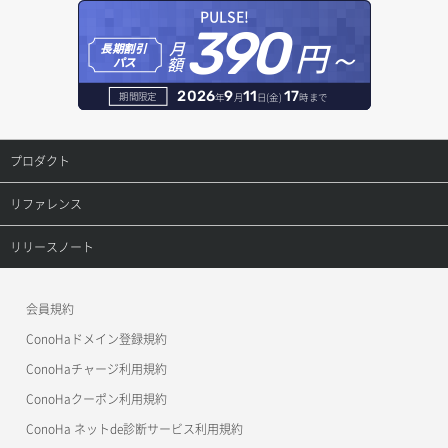
告知詳細取得
ドメイン詳細取得
DBサーバー更新
PULSE!
390
オブジェクト詳細取得
円～
月
告知閲覧ステータス変更
レコード一覧取得
長期割引
DBサーバー詳細取得
額
パス
コンテナ削除
請求データ一覧取得
レコード削除
DBサーバー追加
2026
9
11
17
期間限定
年
月
日(金)
時まで
コンテナ詳細取得
請求データ詳細取得
レコード更新
DBユーザー一覧取得
プロダクト
コンテナ追加
レコード詳細取得
DBユーザー削除
プロダクトトップ
リファレンス
ラージオブジェクトアップロード（DLO）
レコード追加
DBユーザー更新
ConoHa VPS(Ver.3.0)
リファレンストップ
リリースノート
ラージオブジェクトアップロード（SLO）
DBユーザー詳細取得
ConoHa VPS(Ver.2.0)
公開API(ConoHa VPS Ver.3.0)
リリースノートトップ
一時的Web公開
会員規約
DBユーザー追加
ConoHa for GAME
MCP Server
ConoHaドメイン登録規約
DB一覧取得
OpenStack CLI
ConoHaチャージ利用規約
ConoHaクーポン利用規約
Terraform
DB削除
ConoHa ネットde診断サービス利用規約
s3cmd
DB更新