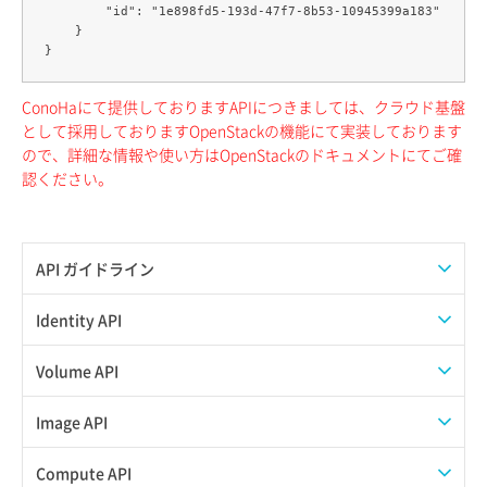
        "id": "1e898fd5-193d-47f7-8b53-10945399a183"

    }

ConoHaにて提供しておりますAPIにつきましては、クラウド基盤
として採用しておりますOpenStackの機能にて実装しております
ので、詳細な情報や使い方はOpenStackのドキュメントにてご確
認ください。
API ガイドライン
APIのご利用について
Identity API
トークン発行
Volume API
イメージ保存（追加SSD）
Image API
ボリュームタイプ一覧取得
イメージコンテナスキーマ情報取得
Compute API