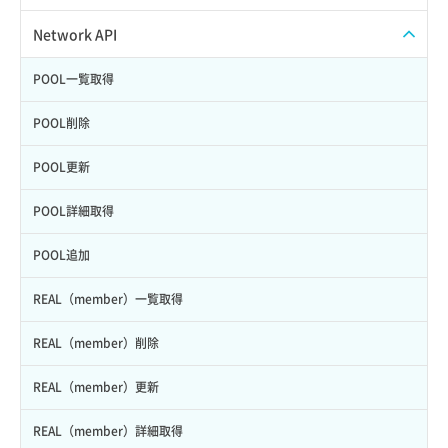
ボリュームタイプ詳細取得
イメージスキーマ情報取得
ISOイメージダウンロード
Network API
ボリューム一覧取得
イメージメンバーコンテナスキーマ情報取得
ISOイメージ一覧取得
POOL一覧取得
ボリューム削除
イメージメンバースキーマ情報取得
ISOイメージ挿入
POOL削除
ボリューム詳細一覧取得
イメージメンバー一覧取得
ISOイメージ排出
POOL更新
ボリューム詳細取得
イメージ一覧取得
OS再インストール
POOL詳細取得
ボリューム追加
イメージ保存容量取得
VMに紐づくセキュリティグループ取得
POOL追加
イメージ保存容量変更
VMプラン一覧取得
REAL（member）一覧取得
イメージ削除
VMプラン詳細一覧取得
REAL（member）削除
イメージ詳細取得
VMプラン詳細取得
REAL（member）更新
VMメタデータ更新
REAL（member）詳細取得