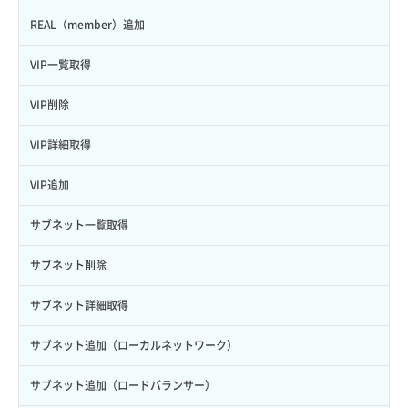
VMメタデータ詳細取得
REAL（member）追加
VMリサイズ
VIP一覧取得
VM一覧取得
VIP削除
VM削除
VIP詳細取得
VM操作（起動/停止/再起動/強制停止）
VIP追加
VM設定変更
サブネット一覧取得
VM詳細一覧取得
サブネット削除
VM詳細取得
サブネット詳細取得
VM追加
サブネット追加（ローカルネットワーク）
VPS利用状況グラフ（CPU）
サブネット追加（ロードバランサー）