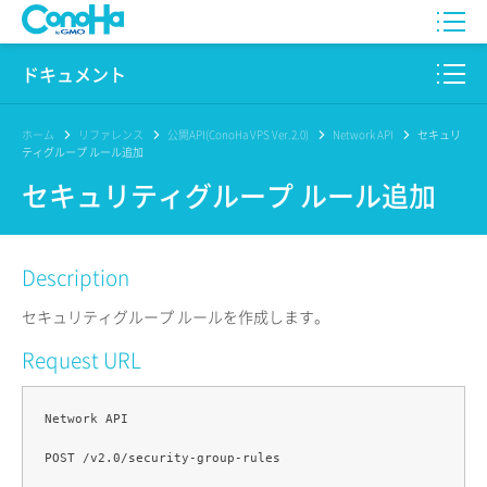
WING
ドキュメント
VPS
このサイトについて
ホーム
リファレンス
公開API(ConoHa VPS Ver.2.0)
Network API
セキュリ
ティグループ ルール追加
for GAME
プロダクト
セキュリティグループ ルール追加
AI Canvas
リファレンス
Description
Pencil
リリースノート
セキュリティグループ ルールを作成します。
サービス一覧
Request URL
サポート
Network API

ログイン