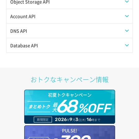
Object Storage API
ボリュームデタッチ
Web公開
Account API
自動バックアップ有効化
アカウント容量設定
アイテム一覧取得
DNS API
自動バックアップ無効化
アカウント情報取得
アイテム詳細取得
ゾーンファイルインポート
Database API
オブジェクトアップロード
オブジェクトストレージ利用状況グラフ（リクエスト数）
ゾーンファイルエクスポート
DBサーバーメタデータ更新
オブジェクトダウンロード
オブジェクトストレージ利用状況グラフ（使用容量）
ドメイン一覧表示
DBサーバー一覧取得
おトクなキャンペーン情報
オブジェクトバージョン管理
入金サマリー取得
ドメイン情報削除
DBサーバー削除
初夏トクキャンペーン
オブジェクト削除
入金履歴取得
68
ドメイン情報更新
DBサーバー容量取得
最
%OFF
まとめトク
大
オブジェクト削除予約
告知一覧取得
ドメイン情報登録
DBサーバー容量変更
2026
9
3
16
期間限定
年
月
日(木)
時まで
オブジェクト複製
告知詳細取得
ドメイン詳細取得
DBサーバー更新
PULSE!
オブジェクト詳細取得