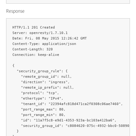
Response
HTTP/1.1 201 Created

Server: openresty/1.7.10.1

Date: Fri, 08 May 2015 12:26:42 GMT

Content-Type: application/json

Content-Length: 320

Connection: keep-alive

{

  "security_group_rule": {

    "remote_group_id": null,

    "direction": "ingress",

    "remote_ip_prefix": null,

    "protocol": "tcp",

    "ethertype": "IPv4",

    "tenant_id": "22394afc818d471ca2f0308c06ae7460",

    "port_range_max": 80,

    "port_range_min": 80,

    "id": "11a7f5c8-e9d1-4353-923a-bc103a412ba6",

    "security_group_id": "c8084620-075c-4932-bbc0-508908df5
  }
