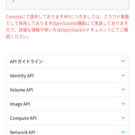
ConoHaにて提供しておりますAPIにつきましては、クラウド基盤
として採用しておりますOpenStackの機能にて実装しております
ので、詳細な情報や使い方はOpenStackのドキュメントにてご確
認ください。
API ガイドライン
APIのご利用について
Identity API
トークン発行
Volume API
イメージ保存（追加SSD）
Image API
ボリュームタイプ一覧取得
イメージコンテナスキーマ情報取得
Compute API
ボリュームタイプ詳細取得
イメージスキーマ情報取得
ISOイメージダウンロード
Network API