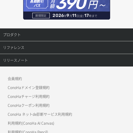
390
円～
月
告知閲覧ステータス変更
レコード一覧取得
長期割引
DBサーバー詳細取得
額
パス
コンテナ削除
請求データ一覧取得
レコード削除
DBサーバー追加
2026
9
11
17
期間限定
年
月
日(金)
時まで
コンテナ詳細取得
請求データ詳細取得
レコード更新
DBユーザー一覧取得
プロダクト
コンテナ追加
レコード詳細取得
DBユーザー削除
プロダクトトップ
リファレンス
ラージオブジェクトアップロード（DLO）
レコード追加
DBユーザー更新
ConoHa VPS(Ver.3.0)
リファレンストップ
リリースノート
ラージオブジェクトアップロード（SLO）
DBユーザー詳細取得
ConoHa VPS(Ver.2.0)
公開API(ConoHa VPS Ver.3.0)
リリースノートトップ
一時的Web公開
会員規約
DBユーザー追加
ConoHa for GAME
MCP Server
ConoHaドメイン登録規約
DB一覧取得
OpenStack CLI
ConoHaチャージ利用規約
ConoHaクーポン利用規約
Terraform
DB削除
ConoHa ネットde診断サービス利用規約
s3cmd
DB更新
利用規約(ConoHa AI Canvas)
S3Proxy
利用規約(ConoHa Pencil)
DB詳細取得