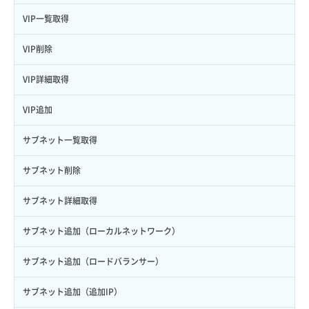
VMリサイズ
VIP一覧取得
VM一覧取得
VIP削除
VM削除
VIP詳細取得
VM操作（起動/停止/再起動/強制停止）
VIP追加
VM設定変更
サブネット一覧取得
VM詳細一覧取得
サブネット削除
VM詳細取得
サブネット詳細取得
VM追加
サブネット追加（ローカルネットワーク）
VPS利用状況グラフ（CPU）
サブネット追加（ロードバランサー）
VPS利用状況グラフ（ディスクIO）
サブネット追加（追加IP）