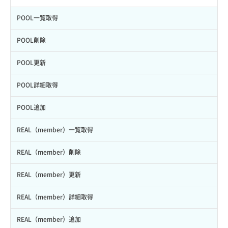
ボリューム一覧取得
イメージメンバーコンテナスキーマ情報取得
ISOイメージ一覧取得
POOL一覧取得
ボリューム削除
イメージメンバースキーマ情報取得
ISOイメージ挿入
POOL削除
ボリューム詳細一覧取得
イメージメンバー一覧取得
ISOイメージ排出
POOL更新
ボリューム詳細取得
イメージ一覧取得
OS再インストール
POOL詳細取得
ボリューム追加
イメージ保存容量取得
VMに紐づくセキュリティグループ取得
POOL追加
イメージ保存容量変更
VMプラン一覧取得
REAL（member）一覧取得
イメージ削除
VMプラン詳細一覧取得
REAL（member）削除
イメージ詳細取得
VMプラン詳細取得
REAL（member）更新
VMメタデータ更新
REAL（member）詳細取得
VMメタデータ詳細取得
REAL（member）追加