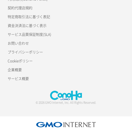
公開API(ConoHa VPS Ver.2.0)
契約代理店規約
DB追加
特定商取引法に基づく表記
資金決済法に基づく表示
バックアップリストア（DB）
サービス品質保証制度(SLA)
バックアップ一覧取得
お問い合わせ
接続許可DBユーザー一覧取得
プライバシーポリシー
Cookieポリシー
接続許可DBユーザー設定
企業概要
接続許可DBユーザー設定解除
サービス概要
自動バックアップ設定
© 2026 GMO Internet, Inc. All Rights Reserved.