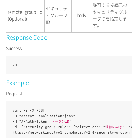
許可する接続元の
セキュリテ
remote_group_id
セキュリティグル
ィグループ
body
(Optional)
ープIDを指定しま
ID
す。
Response Code
Success
Example
Request
curl -i -X POST 

-H "Accept: application/json" 

-H "X-Auth-Token: 
トークンID
" 

-d '{"security_group_rule": {"direction": "
通信の向き
", "eth