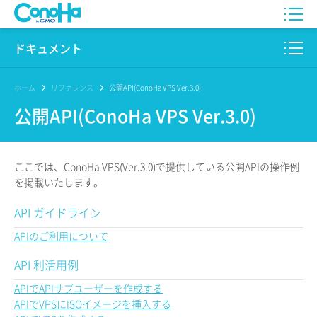
WING
ドキュメント
VPS
このサイトについて
ホーム
リファレンス
公開API(ConoHa VPS Ver.3.0)
公開API(ConoHa VPS Ver.3.0)
for GAME
プロダクト
AI Canvas
リファレンス
ここでは、ConoHa VPS(Ver.3.0)で提供している公開APIの操作例
Pencil
を掲載いたします。
リリースノート
API ガイドライン
サービス一覧
APIのご利用について
サポート
API 利活用例
ログイン
APIでAPIサブユーザーを作成する
APIでVPSにISOイメージを挿入する