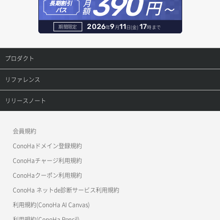
390
セキュリティグループ ルール詳細取得
円～
月
ヘルスモニタ更新
オブジェクト削除
長期割引
レコード作成
額
パス
ロールにパーミッションを紐づけ
ボリューム一覧取得
サーバーに紐づくアドレス取得（ネットワーク指定）
セキュリティグループ一覧取得
ヘルスモニタ詳細取得
オブジェクト削除予約
レコード削除
2026
9
11
17
期間限定
年
月
日(金)
時まで
ロール一覧取得
ボリューム作成
サーバーに紐づくセキュリティグループ取得
セキュリティグループ作成
メンバー一覧
オブジェクト複製
レコード更新
プロダクト
ロール作成
ボリューム削除
サーバープラン一覧取得
セキュリティグループ削除
メンバー削除
オブジェクト詳細取得
レコード詳細取得
プロダクトトップ
リファレンス
ロール削除
ボリューム更新
サーバープラン変更
セキュリティグループ更新
メンバー更新
コンテナ一覧取得
ConoHa VPS(Ver.3.0)
リファレンストップ
リリースノート
ロール更新
ボリューム詳細一覧取得
サーバープラン詳細一覧取得
セキュリティグループ詳細取得
メンバー詳細取得
コンテナ作成
ConoHa VPS(Ver.2.0)
公開API(ConoHa VPS Ver.3.0)
リリースノートトップ
ロール詳細取得
ボリューム詳細取得
サーバープラン詳細取得
ネットワーク一覧取得
会員規約
メンバー追加
コンテナ削除
ConoHa for GAME
MCP Server
ConoHaドメイン登録規約
自動バックアップ有効化
サーバーメタデータ取得
ネットワーク作成（ローカルネットワーク用）
リスナー一覧取得
コンテナ詳細取得
OpenStack CLI
ConoHaチャージ利用規約
自動バックアップ無効化
サーバーメタデータ更新（ネームタグ変更）
ネットワーク削除（ローカルネットワーク用）
リスナー作成
ConoHaクーポン利用規約
Terraform
ラージオブジェクトアップロード(DLO)
ConoHa ネットde診断サービス利用規約
サーバー一覧取得
ネットワーク詳細取得
s3cmd
リスナー削除
ラージオブジェクトアップロード(SLO)
利用規約(ConoHa AI Canvas)
S3Proxy
サーバー作成
ポート一覧取得
リスナー更新
一時的Web公開
利用規約(ConoHa Pencil)