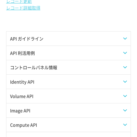
レコード更新
レコード詳細取得
API ガイドライン
APIのご利用について
API 利活用例
APIでAPIサブユーザーを作成する
コントロールパネル情報
APIでVPSにISOイメージを挿入する
APIユーザーを作成する
Identity API
APIでVPSを作成する
API情報を確認する
Credential一覧取得
Volume API
Credential作成
スナップショット一覧取得
Image API
Credential削除
スナップショット作成
ISOイメージアップロード
Compute API
Credential詳細取得
スナップショット削除