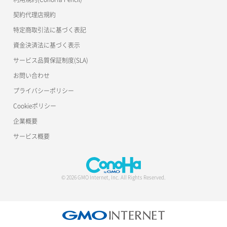
公開API(ConoHa VPS Ver.2.0)
契約代理店規約
サーバー再構築（OS再インストール）
ポート作成（ローカルネットワーク用）
リスナー詳細取得
特定商取引法に基づく表記
サーバー利用状況グラフ（CPU）
ポート作成（追加IP用）
ロードバランサー一覧取得
資金決済法に基づく表示
サービス品質保証制度(SLA)
サーバー利用状況グラフ（ディスクIO）
ポート削除
ロードバランサー削除
お問い合わせ
サーバー利用状況グラフ（トラフィック）
ポート更新
ロードバランサー更新
プライバシーポリシー
Cookieポリシー
サーバー削除
ポート詳細取得
ロードバランサー詳細取得
企業概要
サーバー操作（起動/停止/再起動/強制停止）
ロードバランサー追加
サービス概要
サーバー設定切替
サーバー詳細一覧取得
© 2026 GMO Internet, Inc. All Rights Reserved.
サーバー詳細取得
ポートアタッチ