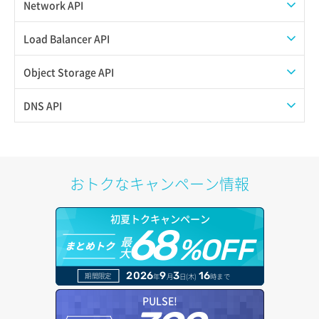
ISOイメージ作成
ISOイメージ挿入/排出
Network API
サブユーザーからロールを紐づけ解除
スナップショット復元
イメージ一覧取得
SSHキーペア一覧取得
QoSポリシー一覧取得
Load Balancer API
サブユーザーにロールを紐づけ
スナップショット詳細一覧取得
イメージ保存使用量取得
SSHキーペア作成
QoSポリシー詳細取得
プール一覧取得
Object Storage API
サブユーザー一覧取得
スナップショット詳細取得（アイテム指定）
イメージ保存容量取得
SSHキーペア削除
サブネット一覧取得
プール作成
Web公開
DNS API
サブユーザー作成
バックアップリストア
イメージ保存容量変更
SSHキーペア詳細取得
サブネット作成（ローカルネットワーク用）
プール削除
アカウント容量設定
ドメイン一覧取得
サブユーザー削除
バックアップ一覧取得
イメージ削除
アタッチ済みポート一覧取得
サブネット削除（ローカルネットワーク用）
プール更新
アカウント情報取得
ドメイン情報削除
おトクなキャンペーン情報
サブユーザー更新
バックアップ詳細一覧取得
イメージ詳細取得
アタッチ済みポート詳細取得
サブネット詳細取得
プール詳細取得
オブジェクトアップロード
ドメイン情報更新
サブユーザー詳細取得
初夏トクキャンペーン
バックアップ詳細取得
アタッチ済みボリューム一覧
セキュリティグループ ルール一覧取得
ヘルスモニタ一覧取得
68
オブジェクトダウンロード
ドメイン情報登録
最
%OFF
まとめトク
トークン発行
ボリュームイメージ保存
大
アタッチ済みボリューム詳細取得
セキュリティグループ ルール作成
ヘルスモニタ作成
オブジェクトバージョン管理
ドメイン詳細取得
2026
9
3
16
期間限定
年
月
日(木)
時まで
パーミッション一覧取得
ボリュームタイプ一覧取得
コンソールURL発行
セキュリティグループ ルール削除
ヘルスモニタ削除
オブジェクト一覧取得
レコード一覧取得
PULSE!
ロールからパーミッションを紐づけ解除
ボリュームタイプ詳細取得
サーバーに紐づくアドレス取得