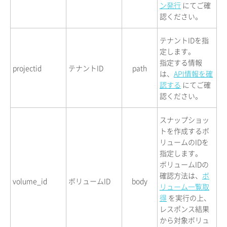
ン発行
にてご確
認ください。
テナントIDを指
定します。
指定する情報
projectid
テナントID
path
は、
API情報を確
認する
にてご確
認ください。
スナップショッ
トを作成するボ
リュームのIDを
指定します。
ボリュームIDの
確認方法は、
ボ
volume_id
ボリュームID
body
リューム一覧取
得
を実行の上、
レスポンス結果
から対象ボリュ