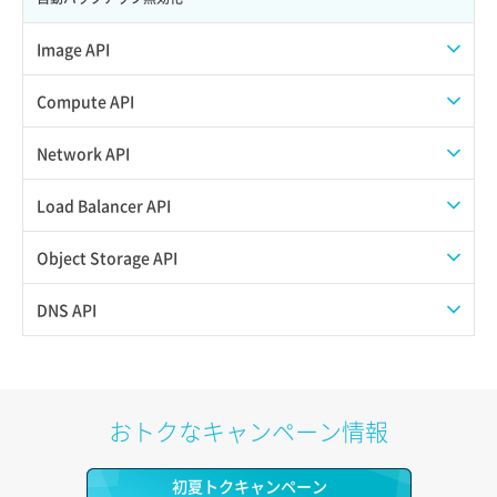
Image API
ISOイメージアップロード
Compute API
ISOイメージ作成
ISOイメージ挿入/排出
Network API
イメージ一覧取得
SSHキーペア一覧取得
QoSポリシー一覧取得
Load Balancer API
イメージ保存使用量取得
SSHキーペア作成
QoSポリシー詳細取得
プール一覧取得
Object Storage API
イメージ保存容量取得
SSHキーペア削除
サブネット一覧取得
プール作成
Web公開
DNS API
イメージ保存容量変更
SSHキーペア詳細取得
サブネット作成（ローカルネットワーク用）
プール削除
アカウント容量設定
ドメイン一覧取得
イメージ削除
アタッチ済みポート一覧取得
サブネット削除（ローカルネットワーク用）
プール更新
アカウント情報取得
ドメイン情報削除
おトクなキャンペーン情報
イメージ詳細取得
アタッチ済みポート詳細取得
サブネット詳細取得
プール詳細取得
オブジェクトアップロード
ドメイン情報更新
初夏トクキャンペーン
アタッチ済みボリューム一覧
セキュリティグループ ルール一覧取得