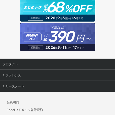
ヘルスモニタ一覧取得
68
オブジェクトダウンロード
ドメイン情報登録
最
%OFF
まとめトク
大
アタッチ済みボリューム詳細取得
セキュリティグループ ルール作成
ヘルスモニタ作成
オブジェクトバージョン管理
ドメイン詳細取得
2026
9
3
16
期間限定
年
月
日(木)
時まで
コンソールURL発行
セキュリティグループ ルール削除
ヘルスモニタ削除
オブジェクト一覧取得
レコード一覧取得
PULSE!
390
サーバーに紐づくアドレス取得
セキュリティグループ ルール詳細取得
円～
月
ヘルスモニタ更新
オブジェクト削除
長期割引
レコード作成
額
パス
サーバーに紐づくアドレス取得（ネットワーク指定）
セキュリティグループ一覧取得
ヘルスモニタ詳細取得
オブジェクト削除予約
レコード削除
2026
9
11
17
期間限定
年
月
日(金)
時まで
サーバーに紐づくセキュリティグループ取得
セキュリティグループ作成
メンバー一覧
オブジェクト複製
レコード更新
プロダクト
サーバープラン一覧取得
セキュリティグループ削除
メンバー削除
オブジェクト詳細取得
レコード詳細取得
プロダクトトップ
リファレンス
サーバープラン変更
セキュリティグループ更新
メンバー更新
コンテナ一覧取得
ConoHa VPS(Ver.3.0)
リファレンストップ
リリースノート
サーバープラン詳細一覧取得
セキュリティグループ詳細取得
メンバー詳細取得
コンテナ作成
ConoHa VPS(Ver.2.0)
公開API(ConoHa VPS Ver.3.0)
リリースノートトップ
サーバープラン詳細取得
ネットワーク一覧取得
会員規約
メンバー追加
コンテナ削除
ConoHa for GAME
MCP Server
ConoHaドメイン登録規約
サーバーメタデータ取得
ネットワーク作成（ローカルネットワーク用）
リスナー一覧取得
コンテナ詳細取得