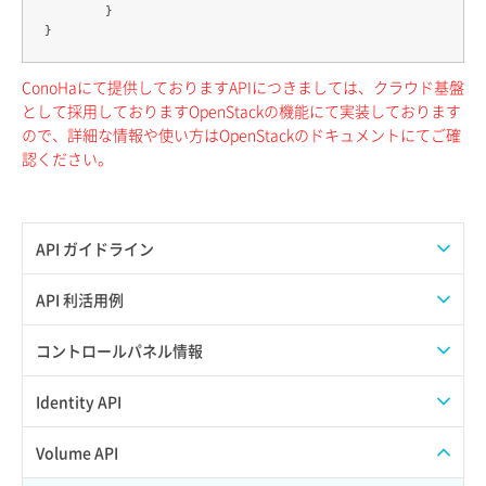
	}

ConoHaにて提供しておりますAPIにつきましては、クラウド基盤
として採用しておりますOpenStackの機能にて実装しております
ので、詳細な情報や使い方はOpenStackのドキュメントにてご確
認ください。
API ガイドライン
APIのご利用について
API 利活用例
APIでAPIサブユーザーを作成する
コントロールパネル情報
APIでVPSにISOイメージを挿入する
APIユーザーを作成する
Identity API
APIでVPSを作成する
API情報を確認する
Credential一覧取得
Volume API