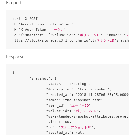
Request
curl -X POST 

-H "Accept: application/json" 

-H "X-Auth-Token: 
トークン
" 

-d '{"snapshot": {"volume_id": "
ボリュームID
", "name": "
スナ
https://block-storage.c3j1.conoha.io/v3/
テナントID
Response
{

	"snapshot": {

		"status": "creating",

		"description": "test snapshot",

		"created_at": "2018-11-28T06:25:15.000000",

		"name": "the-snapshot-name",

		"user_id": "
ユーザーID
",

		"volume_id": "
ボリュームID
",

		"os-extended-snapshot-attributes:project_
		"size": 100,

		"id": "
スナップショットID
",

		"updated_at": null
