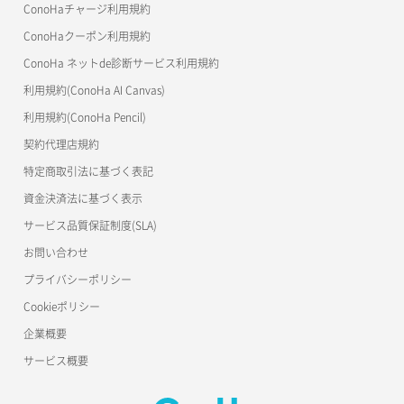
OpenStack CLI
ConoHaチャージ利用規約
サーバーメタデータ更新（ネームタグ変更）
ネットワーク削除（ローカルネットワーク用）
リスナー作成
ConoHaクーポン利用規約
Terraform
ラージオブジェクトアップロード(DLO)
ConoHa ネットde診断サービス利用規約
サーバー一覧取得
ネットワーク詳細取得
s3cmd
リスナー削除
ラージオブジェクトアップロード(SLO)
利用規約(ConoHa AI Canvas)
S3Proxy
サーバー作成
ポート一覧取得
リスナー更新
一時的Web公開
利用規約(ConoHa Pencil)
公開API(ConoHa VPS Ver.2.0)
契約代理店規約
サーバー再構築（OS再インストール）
ポート作成（ローカルネットワーク用）
リスナー詳細取得
特定商取引法に基づく表記
サーバー利用状況グラフ（CPU）
ポート作成（追加IP用）
ロードバランサー一覧取得
資金決済法に基づく表示
サービス品質保証制度(SLA)
サーバー利用状況グラフ（ディスクIO）
ポート削除
ロードバランサー削除
お問い合わせ
サーバー利用状況グラフ（トラフィック）
ポート更新
ロードバランサー更新
プライバシーポリシー
Cookieポリシー
サーバー削除
ポート詳細取得
ロードバランサー詳細取得
企業概要
サーバー操作（起動/停止/再起動/強制停止）
ロードバランサー追加
サービス概要
サーバー設定切替