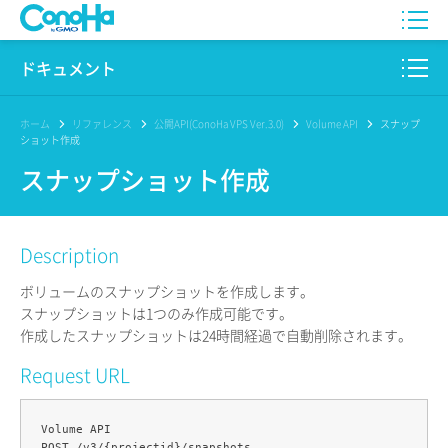
WING
ドキュメント
VPS
このサイトについて
ホーム
リファレンス
公開API(ConoHa VPS Ver.3.0)
Volume API
スナップ
ショット作成
for GAME
プロダクト
スナップショット作成
AI Canvas
リファレンス
Description
Pencil
リリースノート
ボリュームのスナップショットを作成します。
サービス一覧
スナップショットは1つのみ作成可能です。
作成したスナップショットは24時間経過で自動削除されます。
サポート
Request URL
ログイン
Volume API
