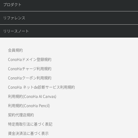
プロダクト
サーバープラン一覧取得
セキュリティグループ削除
メンバー削除
オブジェクト詳細取得
レコード詳細取得
プロダクトトップ
リファレンス
サーバープラン変更
セキュリティグループ更新
メンバー更新
コンテナ一覧取得
ConoHa VPS(Ver.3.0)
リファレンストップ
リリースノート
サーバープラン詳細一覧取得
セキュリティグループ詳細取得
メンバー詳細取得
コンテナ作成
ConoHa VPS(Ver.2.0)
公開API(ConoHa VPS Ver.3.0)
リリースノートトップ
サーバープラン詳細取得
ネットワーク一覧取得
会員規約
メンバー追加
コンテナ削除
ConoHa for GAME
MCP Server
ConoHaドメイン登録規約
サーバーメタデータ取得
ネットワーク作成（ローカルネットワーク用）
リスナー一覧取得
コンテナ詳細取得
OpenStack CLI
ConoHaチャージ利用規約
サーバーメタデータ更新（ネームタグ変更）
ネットワーク削除（ローカルネットワーク用）
リスナー作成
ConoHaクーポン利用規約
Terraform
ラージオブジェクトアップロード(DLO)
ConoHa ネットde診断サービス利用規約
サーバー一覧取得
ネットワーク詳細取得
s3cmd
リスナー削除
ラージオブジェクトアップロード(SLO)
利用規約(ConoHa AI Canvas)
S3Proxy
サーバー作成
ポート一覧取得
リスナー更新
一時的Web公開
利用規約(ConoHa Pencil)
公開API(ConoHa VPS Ver.2.0)
契約代理店規約
サーバー再構築（OS再インストール）
ポート作成（ローカルネットワーク用）
リスナー詳細取得
特定商取引法に基づく表記
サーバー利用状況グラフ（CPU）
ポート作成（追加IP用）
ロードバランサー一覧取得
資金決済法に基づく表示