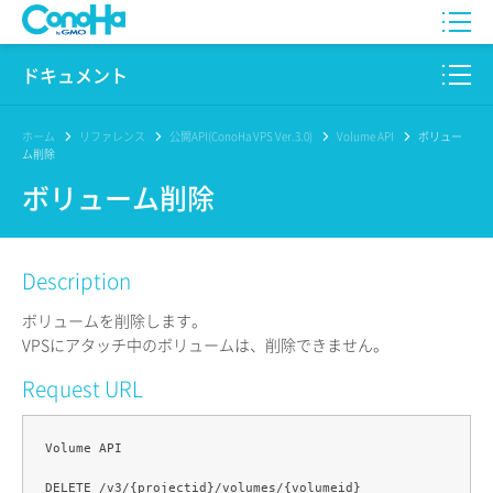
WING
ドキュメント
VPS
このサイトについて
ホーム
リファレンス
公開API(ConoHa VPS Ver.3.0)
Volume API
ボリュー
ム削除
for GAME
プロダクト
ボリューム削除
AI Canvas
リファレンス
Description
Pencil
リリースノート
ボリュームを削除します。
サービス一覧
VPSにアタッチ中のボリュームは、削除できません。
Request URL
サポート
ログイン
Volume API
