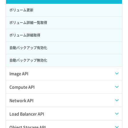
ロール削除
ボリューム更新
ロール更新
ボリューム詳細一覧取得
ロール詳細取得
ボリューム詳細取得
自動バックアップ有効化
自動バックアップ無効化
Image API
ISOイメージアップロード
Compute API
ISOイメージ作成
ISOイメージ挿入/排出
Network API
イメージ一覧取得
SSHキーペア一覧取得
QoSポリシー一覧取得
Load Balancer API
イメージ保存使用量取得
SSHキーペア作成
QoSポリシー詳細取得
プール一覧取得
Object Storage API