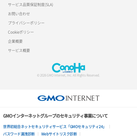
サービス品質保証制度(SLA)
サーバー利用状況グラフ（ディスクIO）
ポート削除
ロードバランサー削除
お問い合わせ
サーバー利用状況グラフ（トラフィック）
ポート更新
ロードバランサー更新
プライバシーポリシー
Cookieポリシー
サーバー削除
ポート詳細取得
ロードバランサー詳細取得
企業概要
サーバー操作（起動/停止/再起動/強制停止）
ロードバランサー追加
サービス概要
サーバー設定切替
サーバー詳細一覧取得
© 2026 GMO Internet, Inc. All Rights Reserved.
サーバー詳細取得
ポートアタッチ
ポートデタッチ
GMOインターネットグループのセキュリティ事業について
ボリュームアタッチ
世界初総合ネットセキュリティサービス「GMOセキュリティ24」
パスワード漏洩診断
Webサイトリスク診断