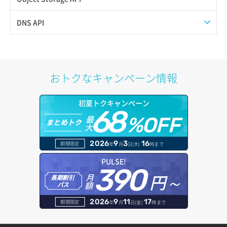
イメージ保存容量取得
SSHキーペア削除
サブネット一覧取得
プール作成
Web公開
DNS API
イメージ保存容量変更
SSHキーペア詳細取得
サブネット作成（ローカルネットワーク用）
プール削除
アカウント容量設定
ドメイン一覧取得
イメージ削除
アタッチ済みポート一覧取得
サブネット削除（ローカルネットワーク用）
プール更新
アカウント情報取得
ドメイン情報削除
おトクなキャンペーン情報
イメージ詳細取得
アタッチ済みポート詳細取得
サブネット詳細取得
プール詳細取得
オブジェクトアップロード
ドメイン情報更新
初夏トクキャンペーン
アタッチ済みボリューム一覧
セキュリティグループ ルール一覧取得
ヘルスモニタ一覧取得
68
オブジェクトダウンロード
ドメイン情報登録
最
%OFF
まとめトク
大
アタッチ済みボリューム詳細取得
セキュリティグループ ルール作成
ヘルスモニタ作成
オブジェクトバージョン管理
ドメイン詳細取得
2026
9
3
16
期間限定
年
月
日(木)
時まで
コンソールURL発行
セキュリティグループ ルール削除
ヘルスモニタ削除
オブジェクト一覧取得
レコード一覧取得
PULSE!
390
サーバーに紐づくアドレス取得
セキュリティグループ ルール詳細取得
円～
月
ヘルスモニタ更新
オブジェクト削除
長期割引
レコード作成
額
パス
サーバーに紐づくアドレス取得（ネットワーク指定）
セキュリティグループ一覧取得
ヘルスモニタ詳細取得
オブジェクト削除予約
レコード削除
2026
9
11
17
期間限定
年
月
日(金)
時まで
サーバーに紐づくセキュリティグループ取得
セキュリティグループ作成
メンバー一覧
オブジェクト複製
レコード更新