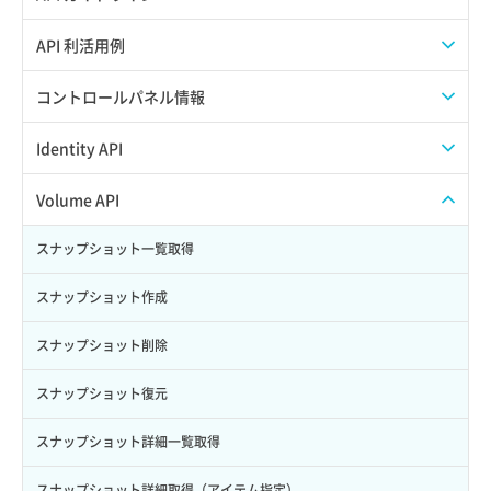
APIのご利用について
API 利活用例
APIでAPIサブユーザーを作成する
コントロールパネル情報
APIでVPSにISOイメージを挿入する
APIユーザーを作成する
Identity API
APIでVPSを作成する
API情報を確認する
Credential一覧取得
Volume API
Credential作成
スナップショット一覧取得
Credential削除
スナップショット作成
Credential詳細取得
スナップショット削除
サブユーザーからロールを紐づけ解除
スナップショット復元
サブユーザーにロールを紐づけ
スナップショット詳細一覧取得
サブユーザー一覧取得
スナップショット詳細取得（アイテム指定）