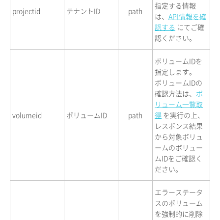
指定する情報
projectid
テナントID
path
は、
API情報を確
認する
にてご確
認ください。
ボリュームIDを
指定します。
ボリュームIDの
確認方法は、
ボ
リューム一覧取
volumeid
ボリュームID
path
得
を実行の上、
レスポンス結果
から対象ボリュ
ームのボリュー
ムIDをご確認く
ださい。
エラーステータ
スのボリューム
を強制的に削除