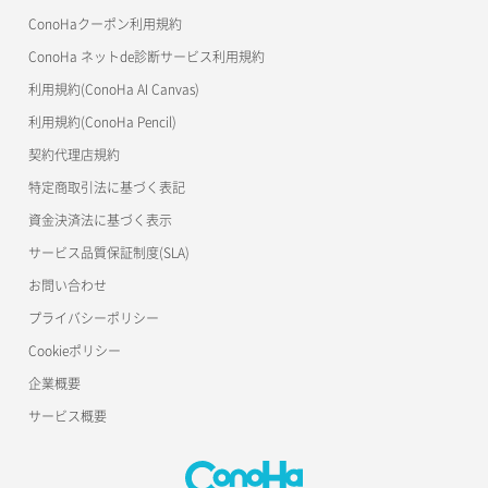
サーバーメタデータ更新（ネームタグ変更）
ネットワーク削除（ローカルネットワーク用）
リスナー作成
ConoHaクーポン利用規約
Terraform
ラージオブジェクトアップロード(DLO)
ConoHa ネットde診断サービス利用規約
サーバー一覧取得
ネットワーク詳細取得
s3cmd
リスナー削除
ラージオブジェクトアップロード(SLO)
利用規約(ConoHa AI Canvas)
S3Proxy
サーバー作成
ポート一覧取得
リスナー更新
一時的Web公開
利用規約(ConoHa Pencil)
公開API(ConoHa VPS Ver.2.0)
契約代理店規約
サーバー再構築（OS再インストール）
ポート作成（ローカルネットワーク用）
リスナー詳細取得
特定商取引法に基づく表記
サーバー利用状況グラフ（CPU）
ポート作成（追加IP用）
ロードバランサー一覧取得
資金決済法に基づく表示
サービス品質保証制度(SLA)
サーバー利用状況グラフ（ディスクIO）
ポート削除
ロードバランサー削除
お問い合わせ
サーバー利用状況グラフ（トラフィック）
ポート更新
ロードバランサー更新
プライバシーポリシー
Cookieポリシー
サーバー削除
ポート詳細取得
ロードバランサー詳細取得
企業概要
サーバー操作（起動/停止/再起動/強制停止）
ロードバランサー追加
サービス概要
サーバー設定切替