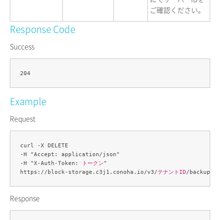
ご確認ください。
Response Code
Success
Example
Request
curl -X DELETE 

-H "Accept: application/json" 

-H "X-Auth-Token: 
トークン
" 

https://block-storage.c3j1.conoha.io/v3/
テナントID
/backups/
Response