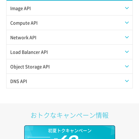
Image API
ISOイメージアップロード
Compute API
ISOイメージ作成
ISOイメージ挿入/排出
Network API
イメージ一覧取得
SSHキーペア一覧取得
QoSポリシー一覧取得
Load Balancer API
イメージ保存使用量取得
SSHキーペア作成
QoSポリシー詳細取得
プール一覧取得
Object Storage API
イメージ保存容量取得
SSHキーペア削除
サブネット一覧取得
プール作成
Web公開
DNS API
イメージ保存容量変更
SSHキーペア詳細取得
サブネット作成（ローカルネットワーク用）
プール削除
アカウント容量設定
ドメイン一覧取得
イメージ削除
アタッチ済みポート一覧取得
サブネット削除（ローカルネットワーク用）
プール更新
アカウント情報取得
ドメイン情報削除
おトクなキャンペーン情報
イメージ詳細取得
アタッチ済みポート詳細取得
サブネット詳細取得
プール詳細取得
オブジェクトアップロード
ドメイン情報更新
初夏トクキャンペーン
アタッチ済みボリューム一覧
セキュリティグループ ルール一覧取得
ヘルスモニタ一覧取得
オブジェクトダウンロード
ドメイン情報登録