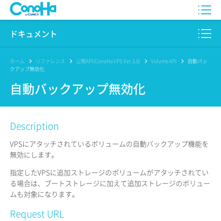
WING
ドキュメント
VPS
このサイトについて
ホーム
リファレンス
公開API(ConoHa VPS Ver.3.0)
Volume API
自動バッ
クアップ無効化
for GAME
プロダクト
自動バックアップ無効化
AI Canvas
リファレンス
Description
Pencil
リリースノート
VPSにアタッチされているボリュームの自動バックアップ機能を
サービス一覧
無効にします。
指定したVPSに追加ストレージのボリュームがアタッチされてい
サポート
る場合は、ブートストレージに加えて追加ストレージのボリュー
ムも対象になります。
ログイン
Request URL