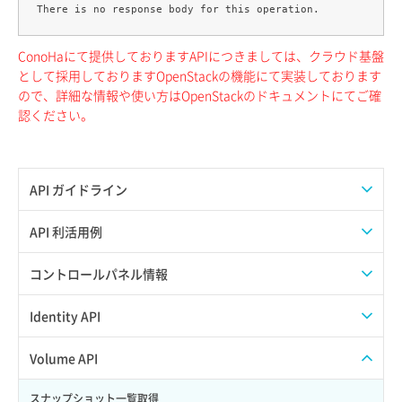
ConoHaにて提供しておりますAPIにつきましては、クラウド基盤
として採用しておりますOpenStackの機能にて実装しております
ので、詳細な情報や使い方はOpenStackのドキュメントにてご確
認ください。
API ガイドライン
APIのご利用について
API 利活用例
APIでAPIサブユーザーを作成する
コントロールパネル情報
APIでVPSにISOイメージを挿入する
APIユーザーを作成する
Identity API
APIでVPSを作成する
API情報を確認する
Credential一覧取得
Volume API
Credential作成
スナップショット一覧取得