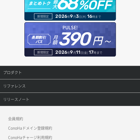
68
最
%OFF
まとめトク
大
アタッチ済みボリューム詳細取得
セキュリティグループ ルール作成
ヘルスモニタ作成
オブジェクトバージョン管理
ドメイン詳細取得
2026
9
3
16
期間限定
年
月
日(木)
時まで
コンソールURL発行
セキュリティグループ ルール削除
ヘルスモニタ削除
オブジェクト一覧取得
レコード一覧取得
PULSE!
390
サーバーに紐づくアドレス取得
セキュリティグループ ルール詳細取得
円～
月
ヘルスモニタ更新
オブジェクト削除
長期割引
レコード作成
額
パス
サーバーに紐づくアドレス取得（ネットワーク指定）
セキュリティグループ一覧取得
ヘルスモニタ詳細取得
オブジェクト削除予約
レコード削除
2026
9
11
17
期間限定
年
月
日(金)
時まで
サーバーに紐づくセキュリティグループ取得
セキュリティグループ作成
メンバー一覧
オブジェクト複製
レコード更新
プロダクト
サーバープラン一覧取得
セキュリティグループ削除
メンバー削除
オブジェクト詳細取得
レコード詳細取得
プロダクトトップ
リファレンス
サーバープラン変更
セキュリティグループ更新
メンバー更新
コンテナ一覧取得
ConoHa VPS(Ver.3.0)
リファレンストップ
リリースノート
サーバープラン詳細一覧取得
セキュリティグループ詳細取得
メンバー詳細取得
コンテナ作成
ConoHa VPS(Ver.2.0)
公開API(ConoHa VPS Ver.3.0)
リリースノートトップ
サーバープラン詳細取得
ネットワーク一覧取得
会員規約
メンバー追加
コンテナ削除
ConoHa for GAME
MCP Server
ConoHaドメイン登録規約
サーバーメタデータ取得
ネットワーク作成（ローカルネットワーク用）
リスナー一覧取得
コンテナ詳細取得
OpenStack CLI
ConoHaチャージ利用規約