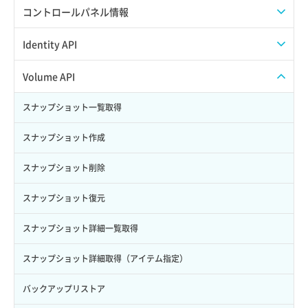
APIでAPIサブユーザーを作成する
コントロールパネル情報
APIでVPSにISOイメージを挿入する
APIユーザーを作成する
Identity API
APIでVPSを作成する
API情報を確認する
Credential一覧取得
Volume API
Credential作成
スナップショット一覧取得
Credential削除
スナップショット作成
Credential詳細取得
スナップショット削除
サブユーザーからロールを紐づけ解除
スナップショット復元
サブユーザーにロールを紐づけ
スナップショット詳細一覧取得
サブユーザー一覧取得
スナップショット詳細取得（アイテム指定）
サブユーザー作成
バックアップリストア