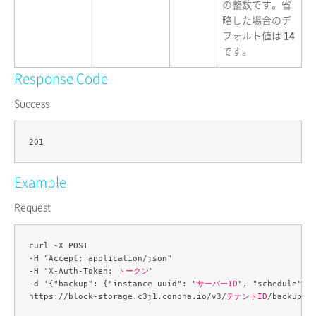
の整数です。省
略した場合のデ
フォルト値は
14
です。
Response Code
Success
Example
Request
curl -X POST 

-H "Accept: application/json" 

-H "X-Auth-Token: 
トークン
" 

-d '{"backup": {"instance_uuid": "
サーバーID
", "schedule": "
https://block-storage.c3j1.conoha.io/v3/
テナントID