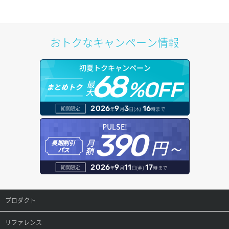
イメージ保存容量変更
SSHキーペア詳細取得
サブネット作成（ローカルネットワーク用）
プール削除
アカウント容量設定
ドメイン一覧取得
イメージ削除
アタッチ済みポート一覧取得
サブネット削除（ローカルネットワーク用）
プール更新
アカウント情報取得
ドメイン情報削除
おトクなキャンペーン情報
イメージ詳細取得
アタッチ済みポート詳細取得
サブネット詳細取得
プール詳細取得
オブジェクトアップロード
ドメイン情報更新
初夏トクキャンペーン
アタッチ済みボリューム一覧
セキュリティグループ ルール一覧取得
ヘルスモニタ一覧取得
68
オブジェクトダウンロード
ドメイン情報登録
最
%OFF
まとめトク
大
アタッチ済みボリューム詳細取得
セキュリティグループ ルール作成
ヘルスモニタ作成
オブジェクトバージョン管理
ドメイン詳細取得
2026
9
3
16
期間限定
年
月
日(木)
時まで
コンソールURL発行
セキュリティグループ ルール削除
ヘルスモニタ削除
オブジェクト一覧取得
レコード一覧取得
PULSE!
390
サーバーに紐づくアドレス取得
セキュリティグループ ルール詳細取得
円～
月
ヘルスモニタ更新
オブジェクト削除
長期割引
レコード作成
額
パス
サーバーに紐づくアドレス取得（ネットワーク指定）
セキュリティグループ一覧取得
ヘルスモニタ詳細取得
オブジェクト削除予約
レコード削除
2026
9
11
17
期間限定
年
月
日(金)
時まで
サーバーに紐づくセキュリティグループ取得
セキュリティグループ作成
メンバー一覧
オブジェクト複製
レコード更新
プロダクト
サーバープラン一覧取得
セキュリティグループ削除
メンバー削除
オブジェクト詳細取得
レコード詳細取得
プロダクトトップ
リファレンス
サーバープラン変更