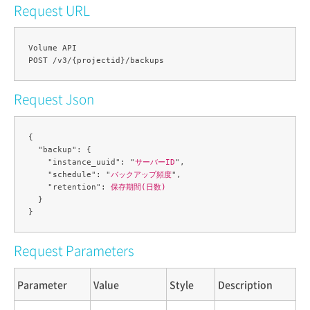
Request URL
Volume API

Request Json
{

  "backup": {

    "instance_uuid": "
サーバーID
",

    "schedule": "
バックアップ頻度
",

    "retention": 
保存期間(日数)
  }

Request Parameters
Parameter
Value
Style
Description