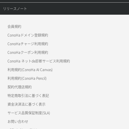
セキュリティグループ更新
メンバー更新
コンテナ一覧取得
ConoHa VPS(Ver.3.0)
リファレンストップ
リリースノート
サーバープラン詳細一覧取得
セキュリティグループ詳細取得
メンバー詳細取得
コンテナ作成
ConoHa VPS(Ver.2.0)
公開API(ConoHa VPS Ver.3.0)
リリースノートトップ
サーバープラン詳細取得
ネットワーク一覧取得
会員規約
メンバー追加
コンテナ削除
ConoHa for GAME
MCP Server
ConoHaドメイン登録規約
サーバーメタデータ取得
ネットワーク作成（ローカルネットワーク用）
リスナー一覧取得
コンテナ詳細取得
OpenStack CLI
ConoHaチャージ利用規約
サーバーメタデータ更新（ネームタグ変更）
ネットワーク削除（ローカルネットワーク用）
リスナー作成
ConoHaクーポン利用規約
Terraform
ラージオブジェクトアップロード(DLO)
ConoHa ネットde診断サービス利用規約
サーバー一覧取得
ネットワーク詳細取得
s3cmd
リスナー削除
ラージオブジェクトアップロード(SLO)
利用規約(ConoHa AI Canvas)
S3Proxy
サーバー作成
ポート一覧取得
リスナー更新
一時的Web公開
利用規約(ConoHa Pencil)
公開API(ConoHa VPS Ver.2.0)
契約代理店規約
サーバー再構築（OS再インストール）
ポート作成（ローカルネットワーク用）
リスナー詳細取得
特定商取引法に基づく表記
サーバー利用状況グラフ（CPU）
ポート作成（追加IP用）
ロードバランサー一覧取得
資金決済法に基づく表示
サービス品質保証制度(SLA)
サーバー利用状況グラフ（ディスクIO）
ポート削除
ロードバランサー削除
お問い合わせ
サーバー利用状況グラフ（トラフィック）
ポート更新
ロードバランサー更新