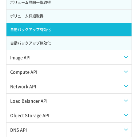
ロール更新
ボリューム詳細一覧取得
ロール詳細取得
ボリューム詳細取得
自動バックアップ有効化
自動バックアップ無効化
Image API
ISOイメージアップロード
Compute API
ISOイメージ作成
ISOイメージ挿入/排出
Network API
イメージ一覧取得
SSHキーペア一覧取得
QoSポリシー一覧取得
Load Balancer API
イメージ保存使用量取得
SSHキーペア作成
QoSポリシー詳細取得
プール一覧取得
Object Storage API
イメージ保存容量取得
SSHキーペア削除
サブネット一覧取得
プール作成
Web公開
DNS API