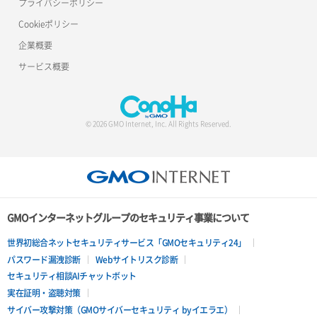
プライバシーポリシー
Cookieポリシー
サーバー削除
ポート詳細取得
ロードバランサー詳細取得
企業概要
サーバー操作（起動/停止/再起動/強制停止）
ロードバランサー追加
サービス概要
サーバー設定切替
サーバー詳細一覧取得
© 2026 GMO Internet, Inc. All Rights Reserved.
サーバー詳細取得
ポートアタッチ
ポートデタッチ
GMOインターネットグループのセキュリティ事業について
ボリュームアタッチ
世界初総合ネットセキュリティサービス「GMOセキュリティ24」
パスワード漏洩診断
Webサイトリスク診断
ボリュームデタッチ
セキュリティ相談AIチャットボット
実在証明・盗聴対策
サイバー攻撃対策（GMOサイバーセキュリティ byイエラエ）