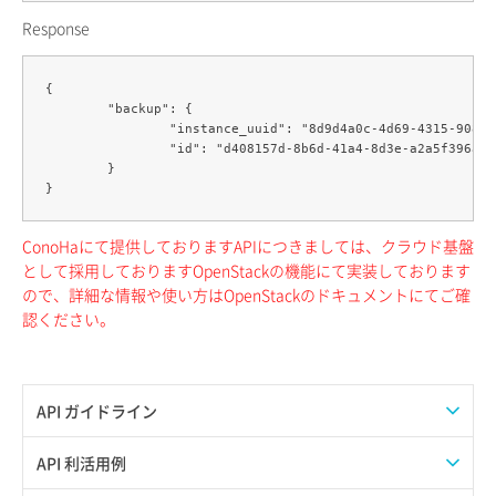
Response
{

	"backup": {

		"instance_uuid": "8d9d4a0c-4d69-4315-908e-bfaf28e73803",

		"id": "d408157d-8b6d-41a4-8d3e-a2a5f396acb5"

	}

ConoHaにて提供しておりますAPIにつきましては、クラウド基盤
として採用しておりますOpenStackの機能にて実装しております
ので、詳細な情報や使い方はOpenStackのドキュメントにてご確
認ください。
API ガイドライン
APIのご利用について
API 利活用例