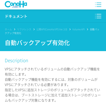
WING
ドキュメント
VPS
このサイトについて
ホーム
リファレンス
公開API(ConoHa VPS Ver.3.0)
Volume API
自動バッ
クアップ有効化
for GAME
プロダクト
自動バックアップ有効化
AI Canvas
リファレンス
Description
Pencil
リリースノート
VPSにアタッチされているボリュームの自動バックアップ機能を
サービス一覧
有効にします。
自動バックアップ機能を有効にするには、対象のボリュームが
サポート
VPSにアタッチされている必要があります。
指定したVPSに追加ストレージのボリュームがアタッチされてい
ログイン
る場合は、ブートストレージに加えて追加ストレージのボリュー
ムもバックアップ対象になります。