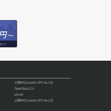
円～
時まで
公開API(ConoHa VPS Ver.3.0)
OpenStack CLI
s3cmd
公開API(ConoHa VPS Ver.2.0)