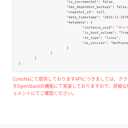
			"is_incremental": false,

			"has_dependent_backups": false,

			"snapshot_id": null,

			"data_timestamp": "2023-11-25T00:02:50.000000",

			"metadata": {

				"instance_uuid": "
サーバ
				"is_boot_volume": "True",

				"os_type": "linux",

				"os_version": "NotFound"

			}

		}

	]

ConoHaにて提供しておりますAPIにつきましては、
すOpenStackの機能にて実装しておりますので、詳細な情
ュメントにてご確認ください。