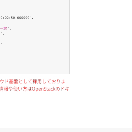
ーID
",

クラウド基盤として採用しておりま
報や使い方はOpenStackのドキ