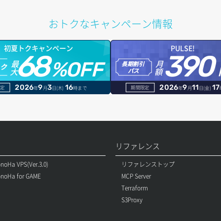
おトクなキャンペーン情報
初夏トクキャンペーン
PULSE!
68
390
最
月
%OFF
長期割引
トク
大
額
パス
2026
9
3
16
2026
9
11
17
定
期間限定
年
月
日(木)
時まで
年
月
日(金)
リファレンス
noHa VPS(Ver.3.0)
リファレンストップ
noHa for GAME
MCP Server
Terraform
S3Proxy