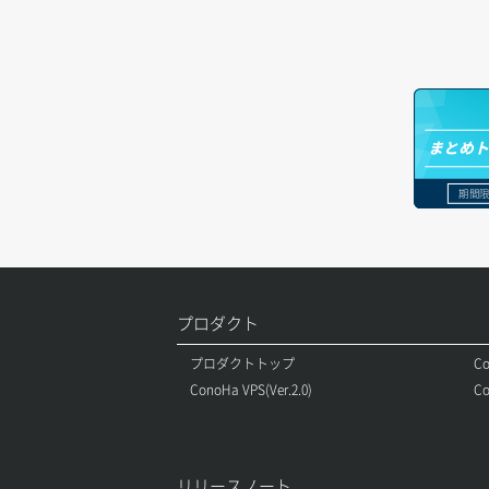
ポート作成（ローカルネットワーク
ロードバランサー削除
用）
サーバー利用状況グラフ（CPU）
ロードバランサー更新
ポート作成（追加IP用）
サーバー利用状況グラフ（ディスク
IO）
ロードバランサー詳細取得
ポート削除
まとめ
サーバー利用状況グラフ（トラフィッ
ロードバランサー追加
ク）
ポート更新
期間限
サーバー削除
ポート詳細取得
サーバー操作（起動/停止/再起動/強制
停止）
プロダクト
サーバー設定切替
プロダクトトップ
Co
サーバー詳細一覧取得
ConoHa VPS(Ver.2.0)
Co
サーバー詳細取得
ポートアタッチ
リリースノート