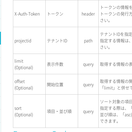
トークンの情報
X-Auth-Token
トークン
header
トークンの発行
さい。
テナントIDを指
projectid
テナントID
path
指定する情報は
さい。
limit
表示件数
query
取得する情報の
(Optional)
offset
取得する情報の
開始位置
query
(Optional)
「limit」と併
ソート対象の項
sort
指定する際は、「
項目・並び順
query
(Optional)
並び順は、「asc(
できます。