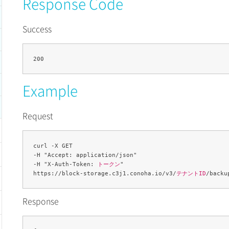
Response Code
Success
Example
Request
curl -X GET 

-H "Accept: application/json" 

-H "X-Auth-Token: 
トークン
" 

https://block-storage.c3j1.conoha.io/v3/
テナントID
Response