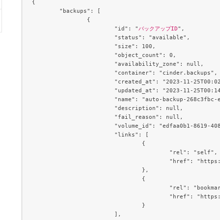
{

	"backups": [

		{

			"id": "
バックアップID
",

			"status": "available",

			"size": 100,

			"object_count": 0,

			"availability_zone": null,

			"container": "cinder.backups",

			"created_at": "2023-11-25T00:02:50.000000",

			"updated_at": "2023-11-25T00:14:35.000000",

			"name": "auto-backup-268c3fbc-e0b1-48f2-b614-4682d1ba6021_vda_edfaa0b1-8619-408f-87d2-de13fef3b999",

			"description": null,

			"fail_reason": null,

			"volume_id": "edfaa0b1-8619-408f-87d2-de13fef3b999",

			"links": [

				{

					"rel": "self",

					"href": "https://block-storage.c3j1.conoha.io/v3/テナントID/backups/25ac8347-5460-4cbb-a40e-1a5dc4414c57"

				},

				{

					"rel": "bookmark",

					"href": "https://block-storage.c3j1.conoha.io/テナントID/backups/25ac8347-5460-4cbb-a40e-1a5dc4414c57"

				}

			],
