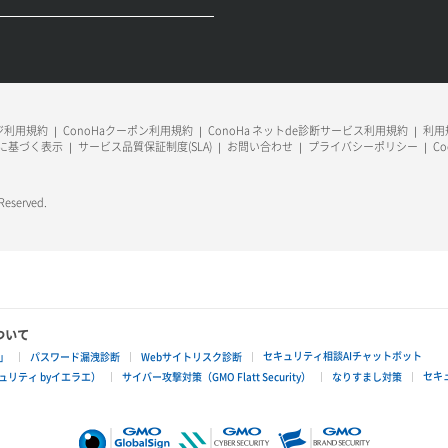
ージ利用規約
ConoHaクーポン利用規約
ConoHa ネットde診断サービス利用規約
利用規
に基づく表示
サービス品質保証制度(SLA)
お問い合わせ
プライバシーポリシー
C
 Reserved.
ついて
セキュリティ相談AIチャットボット
」
パスワード漏洩診断
Webサイトリスク診断
セキ
リティ byイエラエ）
サイバー攻撃対策（GMO Flatt Security）
なりすまし対策