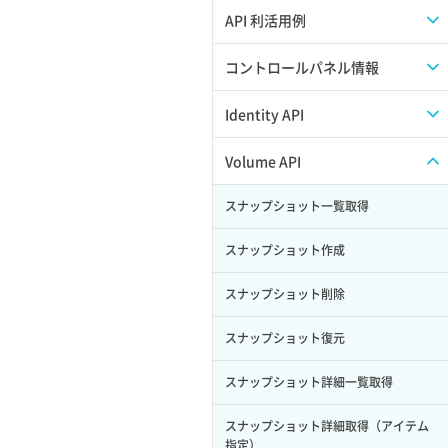
APIのご利用について
API 利活用例
APIでAPIサブユーザーを作成する
コントロールパネル情報
APIでVPSにISOイメージを挿入する
APIユーザーを作成する
Identity API
APIでVPSを作成する
API情報を確認する
Credential一覧取得
Volume API
Credential作成
スナップショット一覧取得
Credential削除
スナップショット作成
Credential詳細取得
スナップショット削除
サブユーザーからロールを紐づけ解除
スナップショット復元
サブユーザーにロールを紐づけ
スナップショット詳細一覧取得
サブユーザー一覧取得
スナップショット詳細取得（アイテム
指定）