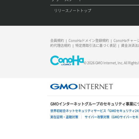
ポートデタッチ
リリースノートトップ
ボリュームアタッチ
ボリュームデタッチ
会員規約
ConoHaドメイン登録規約
ConoHaチャ
約代理店規約
特定商取引法に基づく表記
資金決済法
© 2026 GMO Internet, Inc. All Rights
GMOインターネットグループのセキュリティ事業に
世界初総合ネットセキュリティサービス「GMOセキュリティ24
実在証明・盗聴対策
サイバー攻撃対策（GMOサイバーセキュ