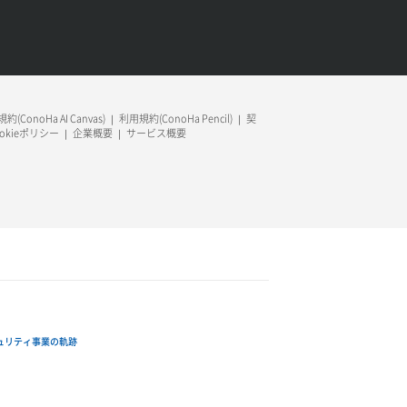
約(ConoHa AI Canvas)
利用規約(ConoHa Pencil)
契
ookieポリシー
企業概要
サービス概要
ュリティ事業の軌跡