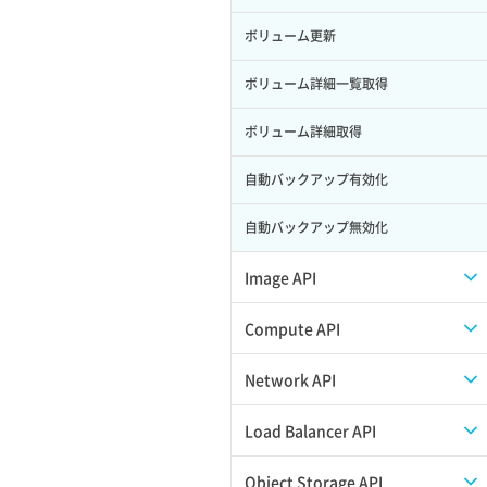
ロール削除
ボリューム更新
ロール更新
ボリューム詳細一覧取得
ロール詳細取得
ボリューム詳細取得
自動バックアップ有効化
自動バックアップ無効化
Image API
ISOイメージアップロード
Compute API
ISOイメージ作成
ISOイメージ挿入/排出
Network API
イメージ一覧取得
SSHキーペア一覧取得
QoSポリシー一覧取得
Load Balancer API
イメージ保存使用量取得
SSHキーペア作成
QoSポリシー詳細取得
プール一覧取得
Object Storage API