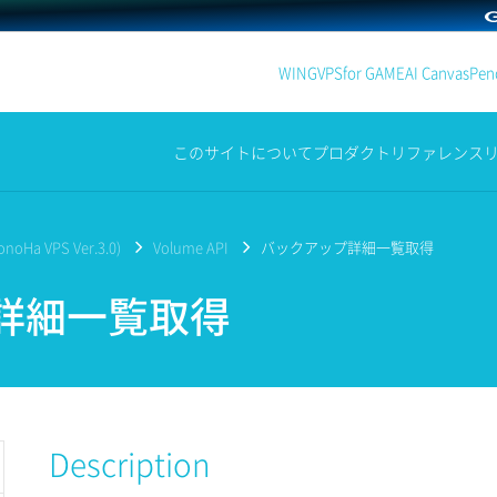
WING
VPS
for GAME
AI Canvas
Penc
このサイトについて
プロダクト
リファレンス
noHa VPS Ver.3.0)
Volume API
バックアップ詳細一覧取得
詳細一覧取得
Description