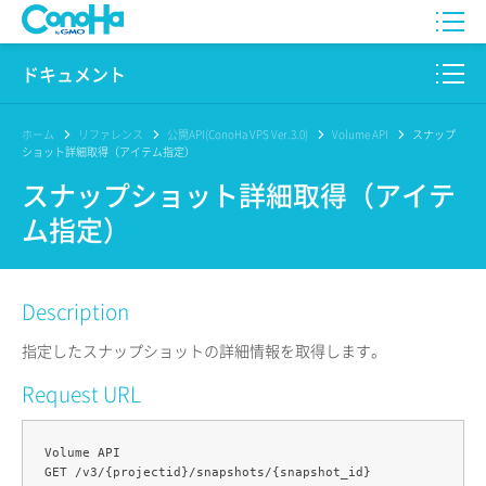
WING
ドキュメント
VPS
このサイトについて
ホーム
リファレンス
公開API(ConoHa VPS Ver.3.0)
Volume API
スナップ
ショット詳細取得（アイテム指定）
for GAME
プロダクト
スナップショット詳細取得（アイテ
ム指定）
AI Canvas
リファレンス
Pencil
リリースノート
Description
サービス一覧
指定したスナップショットの詳細情報を取得します。
サポート
Request URL
ログイン
Volume API
