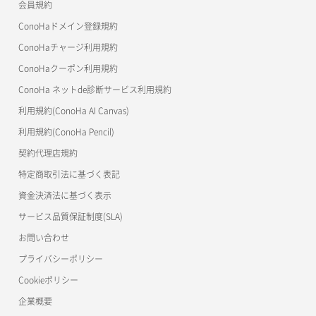
サーバープラン詳細取得
ネットワーク一覧取得
会員規約
メンバー追加
コンテナ削除
ConoHa for GAME
MCP Server
ConoHaドメイン登録規約
サーバーメタデータ取得
ネットワーク作成（ローカルネットワーク用）
リスナー一覧取得
コンテナ詳細取得
OpenStack CLI
ConoHaチャージ利用規約
サーバーメタデータ更新（ネームタグ変更）
ネットワーク削除（ローカルネットワーク用）
リスナー作成
ConoHaクーポン利用規約
Terraform
ラージオブジェクトアップロード(DLO)
ConoHa ネットde診断サービス利用規約
サーバー一覧取得
ネットワーク詳細取得
s3cmd
リスナー削除
ラージオブジェクトアップロード(SLO)
利用規約(ConoHa AI Canvas)
S3Proxy
サーバー作成
ポート一覧取得
リスナー更新
一時的Web公開
利用規約(ConoHa Pencil)
公開API(ConoHa VPS Ver.2.0)
契約代理店規約
サーバー再構築（OS再インストール）
ポート作成（ローカルネットワーク用）
リスナー詳細取得
特定商取引法に基づく表記
サーバー利用状況グラフ（CPU）
ポート作成（追加IP用）
ロードバランサー一覧取得
資金決済法に基づく表示
サービス品質保証制度(SLA)
サーバー利用状況グラフ（ディスクIO）
ポート削除
ロードバランサー削除
お問い合わせ
サーバー利用状況グラフ（トラフィック）
ポート更新
ロードバランサー更新
プライバシーポリシー
Cookieポリシー
サーバー削除
ポート詳細取得
ロードバランサー詳細取得
企業概要
サーバー操作（起動/停止/再起動/強制停止）
ロードバランサー追加