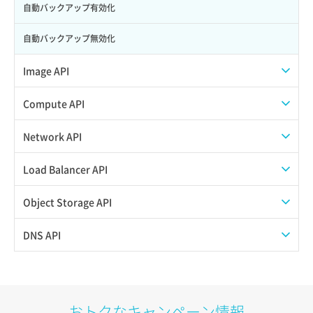
自動バックアップ有効化
自動バックアップ無効化
Image API
ISOイメージアップロード
Compute API
ISOイメージ作成
ISOイメージ挿入/排出
Network API
イメージ一覧取得
SSHキーペア一覧取得
QoSポリシー一覧取得
Load Balancer API
イメージ保存使用量取得
SSHキーペア作成
QoSポリシー詳細取得
プール一覧取得
Object Storage API
イメージ保存容量取得
SSHキーペア削除
サブネット一覧取得
プール作成
Web公開
DNS API
イメージ保存容量変更
SSHキーペア詳細取得
サブネット作成（ローカルネットワーク用）
プール削除
アカウント容量設定
ドメイン一覧取得
イメージ削除
アタッチ済みポート一覧取得
サブネット削除（ローカルネットワーク用）
プール更新
アカウント情報取得
ドメイン情報削除
おトクなキャンペーン情報