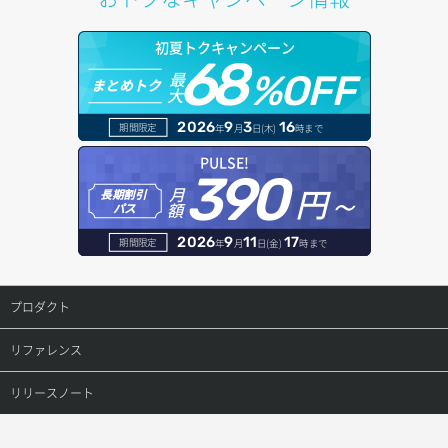
イメージ詳細取得
アタッチ済みポート詳細取得
サブネット詳細取得
プール詳細取得
オブジェクトアップロード
ドメイン情報更新
初夏トクキャンペーン
アタッチ済みボリューム一覧
セキュリティグループ ルール一覧取得
ヘルスモニタ一覧取得
68
オブジェクトダウンロード
ドメイン情報登録
最
%OFF
まとめトク
大
アタッチ済みボリューム詳細取得
セキュリティグループ ルール作成
ヘルスモニタ作成
オブジェクトバージョン管理
ドメイン詳細取得
2026
9
3
16
期間限定
年
月
日(木)
時まで
コンソールURL発行
セキュリティグループ ルール削除
ヘルスモニタ削除
オブジェクト一覧取得
レコード一覧取得
PULSE!
390
サーバーに紐づくアドレス取得
セキュリティグループ ルール詳細取得
円～
月
ヘルスモニタ更新
オブジェクト削除
長期割引
レコード作成
額
パス
サーバーに紐づくアドレス取得（ネットワーク指定）
セキュリティグループ一覧取得
ヘルスモニタ詳細取得
オブジェクト削除予約
レコード削除
2026
9
11
17
期間限定
年
月
日(金)
時まで
サーバーに紐づくセキュリティグループ取得
セキュリティグループ作成
メンバー一覧
オブジェクト複製
レコード更新
プロダクト
サーバープラン一覧取得
セキュリティグループ削除
メンバー削除
オブジェクト詳細取得
レコード詳細取得
プロダクトトップ
リファレンス
サーバープラン変更
セキュリティグループ更新
メンバー更新
コンテナ一覧取得
ConoHa VPS(Ver.3.0)
リファレンストップ
リリースノート
サーバープラン詳細一覧取得
セキュリティグループ詳細取得
メンバー詳細取得
コンテナ作成
ConoHa VPS(Ver.2.0)
公開API(ConoHa VPS Ver.3.0)
リリースノートトップ