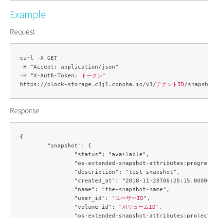
Example
Request
curl -X GET 

-H "Accept: application/json" 

-H "X-Auth-Token: 
トークン
" 

https://block-storage.c3j1.conoha.io/v3/
テナントID
/snapshot
Response
{

	"snapshot": {

		"status": "available",

		"os-extended-snapshot-attributes:progress": "100%",

		"description": "test snapshot",

		"created_at": "2018-11-28T06:25:15.000000",

		"name": "the-snapshot-name",

		"user_id": "
ユーザーID
",

		"volume_id": "
ボリュームID
",

		"os-extended-snapshot-attributes:project_