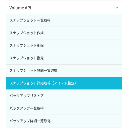
APIでVPSを作成する
API情報を確認する
Credential一覧取得
Volume API
Credential作成
スナップショット一覧取得
Credential削除
スナップショット作成
Credential詳細取得
スナップショット削除
サブユーザーからロールを紐づけ解除
スナップショット復元
サブユーザーにロールを紐づけ
スナップショット詳細一覧取得
サブユーザー一覧取得
スナップショット詳細取得（アイテム指定）
サブユーザー作成
バックアップリストア
サブユーザー削除
バックアップ一覧取得
サブユーザー更新
バックアップ詳細一覧取得