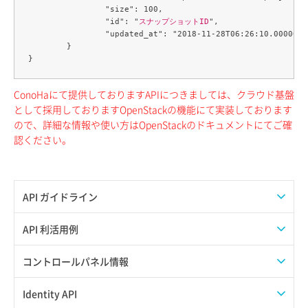
		"size": 100,

		"id": "
スナップショットID
",

		"updated_at": "2018-11-28T06:26:10.000000"

	}

ConoHaにて提供しておりますAPIにつきましては、クラウド基盤
として採用しておりますOpenStackの機能にて実装しております
ので、詳細な情報や使い方はOpenStackのドキュメントにてご確
認ください。
API ガイドライン
APIのご利用について
API 利活用例
APIでAPIサブユーザーを作成する
コントロールパネル情報
APIでVPSにISOイメージを挿入する
APIユーザーを作成する
Identity API