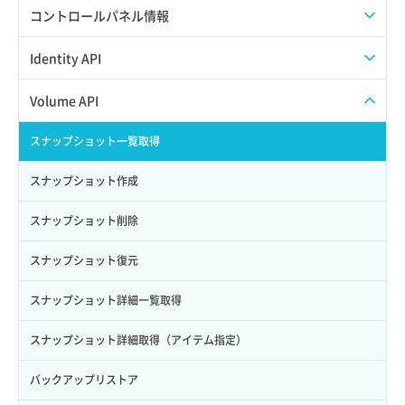
APIでAPIサブユーザーを作成する
コントロールパネル情報
APIでVPSにISOイメージを挿入する
APIユーザーを作成する
Identity API
APIでVPSを作成する
API情報を確認する
Credential一覧取得
Volume API
Credential作成
スナップショット一覧取得
Credential削除
スナップショット作成
Credential詳細取得
スナップショット削除
サブユーザーからロールを紐づけ解除
スナップショット復元
サブユーザーにロールを紐づけ
スナップショット詳細一覧取得
サブユーザー一覧取得
スナップショット詳細取得（アイテム指定）
サブユーザー作成
バックアップリストア