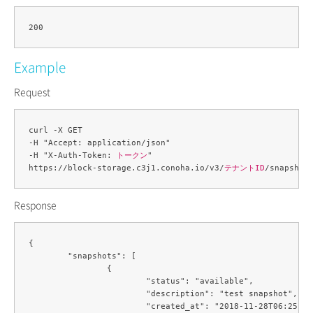
Example
Request
curl -X GET 

-H "Accept: application/json" 

-H "X-Auth-Token: 
トークン
" 

https://block-storage.c3j1.conoha.io/v3/
テナントID
Response
{

	"snapshots": [

		{

			"status": "available",

			"description": "test snapshot",

			"created_at": "2018-11-28T06:25:15.000000",
