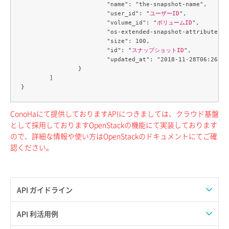
			"name": "the-snapshot-name",

			"user_id": "
ユーザーID
",

			"volume_id": "
ボリュームID
",

			"os-extended-snapshot-attributes:
			"size": 100,

			"id": "
スナップショットID
",

			"updated_at": "2018-11-28T06:26:10.000000"

		}

	]

ConoHaにて提供しておりますAPIにつきましては、クラウド基盤
として採用しておりますOpenStackの機能にて実装しております
ので、詳細な情報や使い方はOpenStackのドキュメントにてご確
認ください。
API ガイドライン
APIのご利用について
API 利活用例