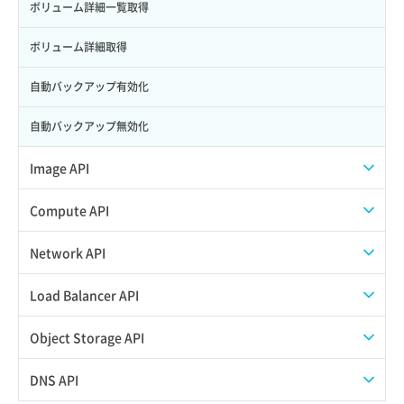
ロール更新
ボリューム詳細一覧取得
ロール詳細取得
ボリューム詳細取得
自動バックアップ有効化
自動バックアップ無効化
Image API
ISOイメージアップロード
Compute API
ISOイメージ作成
ISOイメージ挿入/排出
Network API
イメージ一覧取得
SSHキーペア一覧取得
QoSポリシー一覧取得
Load Balancer API
イメージ保存使用量取得
SSHキーペア作成
QoSポリシー詳細取得
プール一覧取得
Object Storage API
イメージ保存容量取得
SSHキーペア削除
サブネット一覧取得
プール作成
Web公開
DNS API