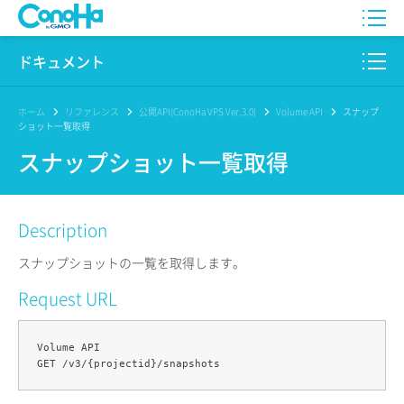
WING
ドキュメント
VPS
このサイトについて
ホーム
リファレンス
公開API(ConoHa VPS Ver.3.0)
Volume API
スナップ
ショット一覧取得
for GAME
プロダクト
スナップショット一覧取得
AI Canvas
リファレンス
Description
Pencil
リリースノート
スナップショットの一覧を取得します。
サービス一覧
Request URL
サポート
Volume API

ログイン