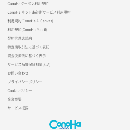
サーバーメタデータ更新（ネームタグ変更）
ネットワーク削除（ローカルネットワーク用）
リスナー作成
ConoHaクーポン利用規約
Terraform
ラージオブジェクトアップロード(DLO)
ConoHa ネットde診断サービス利用規約
サーバー一覧取得
ネットワーク詳細取得
s3cmd
リスナー削除
ラージオブジェクトアップロード(SLO)
利用規約(ConoHa AI Canvas)
S3Proxy
サーバー作成
ポート一覧取得
リスナー更新
一時的Web公開
利用規約(ConoHa Pencil)
公開API(ConoHa VPS Ver.2.0)
契約代理店規約
サーバー再構築（OS再インストール）
ポート作成（ローカルネットワーク用）
リスナー詳細取得
特定商取引法に基づく表記
サーバー利用状況グラフ（CPU）
ポート作成（追加IP用）
ロードバランサー一覧取得
資金決済法に基づく表示
サービス品質保証制度(SLA)
サーバー利用状況グラフ（ディスクIO）
ポート削除
ロードバランサー削除
お問い合わせ
サーバー利用状況グラフ（トラフィック）
ポート更新
ロードバランサー更新
プライバシーポリシー
Cookieポリシー
サーバー削除
ポート詳細取得
ロードバランサー詳細取得
企業概要
サーバー操作（起動/停止/再起動/強制停止）
ロードバランサー追加
サービス概要
サーバー設定切替
サーバー詳細一覧取得