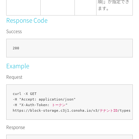
順)」が指定でき
ます。
Response Code
Success
Example
Request
curl -X GET 

-H "Accept: application/json" 

-H "X-Auth-Token: 
トークン
" 

https://block-storage.c3j1.conoha.io/v3/
テナントID
Response