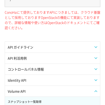
ConoHaにて提供しておりますAPIにつきましては、クラウド基盤
として採用しておりますOpenStackの機能にて実装しております
ので、詳細な情報や使い方はOpenStackのドキュメントにてご確
認ください。
API ガイドライン
APIのご利用について
API 利活用例
APIでAPIサブユーザーを作成する
コントロールパネル情報
APIでVPSにISOイメージを挿入する
APIユーザーを作成する
Identity API
APIでVPSを作成する
API情報を確認する
Credential一覧取得
Volume API
Credential作成
スナップショット一覧取得