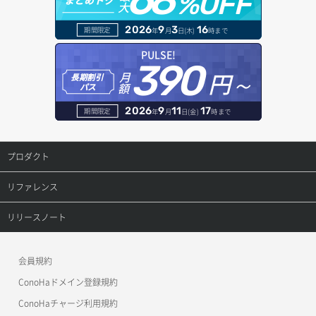
68
%OFF
まとめトク
大
アタッチ済みボリューム詳細取得
セキュリティグループ ルール作成
ヘルスモニタ作成
オブジェクトバージョン管理
ドメイン詳細取得
2026
9
3
16
期間限定
年
月
日(木)
時まで
コンソールURL発行
セキュリティグループ ルール削除
ヘルスモニタ削除
オブジェクト一覧取得
レコード一覧取得
PULSE!
390
サーバーに紐づくアドレス取得
セキュリティグループ ルール詳細取得
円～
月
ヘルスモニタ更新
オブジェクト削除
長期割引
レコード作成
額
パス
サーバーに紐づくアドレス取得（ネットワーク指定）
セキュリティグループ一覧取得
ヘルスモニタ詳細取得
オブジェクト削除予約
レコード削除
2026
9
11
17
期間限定
年
月
日(金)
時まで
サーバーに紐づくセキュリティグループ取得
セキュリティグループ作成
メンバー一覧
オブジェクト複製
レコード更新
プロダクト
サーバープラン一覧取得
セキュリティグループ削除
メンバー削除
オブジェクト詳細取得
レコード詳細取得
プロダクトトップ
リファレンス
サーバープラン変更
セキュリティグループ更新
メンバー更新
コンテナ一覧取得
ConoHa VPS(Ver.3.0)
リファレンストップ
リリースノート
サーバープラン詳細一覧取得
セキュリティグループ詳細取得
メンバー詳細取得
コンテナ作成
ConoHa VPS(Ver.2.0)
公開API(ConoHa VPS Ver.3.0)
リリースノートトップ
サーバープラン詳細取得
ネットワーク一覧取得
会員規約
メンバー追加
コンテナ削除
ConoHa for GAME
MCP Server
ConoHaドメイン登録規約
サーバーメタデータ取得
ネットワーク作成（ローカルネットワーク用）
リスナー一覧取得
コンテナ詳細取得
OpenStack CLI
ConoHaチャージ利用規約