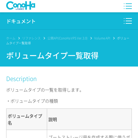
WING
ドキュメント
VPS
このサイトについて
ホーム
リファレンス
公開API(ConoHa VPS Ver.3.0)
Volume API
ボリュー
ムタイプ一覧取得
for GAME
プロダクト
ボリュームタイプ一覧取得
AI Canvas
リファレンス
Description
Pencil
リリースノート
ボリュームタイプの一覧を取得します。
サービス一覧
・ボリュームタイプの種類
サポート
ボリュームタイプ
説明
ログイン
名
ブートストレージ用を作成する際に使うボ