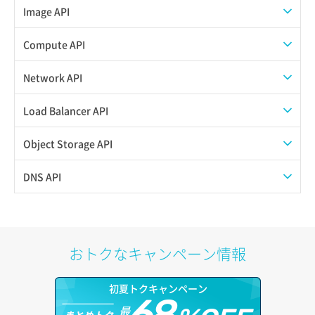
Image API
ISOイメージアップロード
Compute API
ISOイメージ作成
ISOイメージ挿入/排出
Network API
イメージ一覧取得
SSHキーペア一覧取得
QoSポリシー一覧取得
Load Balancer API
イメージ保存使用量取得
SSHキーペア作成
QoSポリシー詳細取得
プール一覧取得
Object Storage API
イメージ保存容量取得
SSHキーペア削除
サブネット一覧取得
プール作成
Web公開
DNS API
イメージ保存容量変更
SSHキーペア詳細取得
サブネット作成（ローカルネットワーク用）
プール削除
アカウント容量設定
ドメイン一覧取得
イメージ削除
アタッチ済みポート一覧取得
サブネット削除（ローカルネットワーク用）
プール更新
アカウント情報取得
ドメイン情報削除
おトクなキャンペーン情報
イメージ詳細取得
アタッチ済みポート詳細取得
サブネット詳細取得
プール詳細取得
オブジェクトアップロード
ドメイン情報更新
初夏トクキャンペーン
アタッチ済みボリューム一覧
セキュリティグループ ルール一覧取得
ヘルスモニタ一覧取得
オブジェクトダウンロード
ドメイン情報登録
最