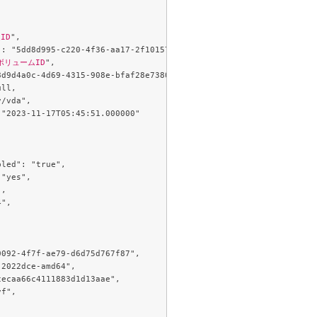
ID
",

ボリュームID
",
