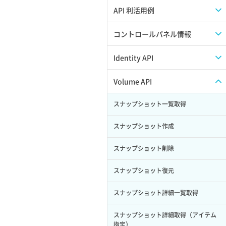
APIのご利用について
API 利活用例
APIでAPIサブユーザーを作成する
コントロールパネル情報
APIでVPSにISOイメージを挿入する
APIユーザーを作成する
Identity API
APIでVPSを作成する
API情報を確認する
Credential一覧取得
Volume API
Credential作成
スナップショット一覧取得
Credential削除
スナップショット作成
Credential詳細取得
スナップショット削除
サブユーザーからロールを紐づけ解除
スナップショット復元
サブユーザーにロールを紐づけ
スナップショット詳細一覧取得
サブユーザー一覧取得
スナップショット詳細取得（アイテム
指定）