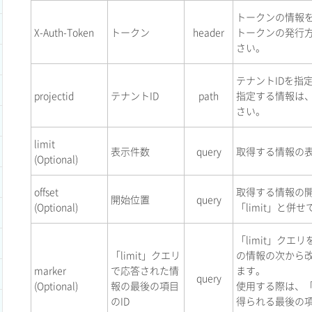
トークンの情報
X-Auth-Token
トークン
header
トークンの発行
さい。
テナントIDを指
projectid
テナントID
path
指定する情報は
さい。
limit
表示件数
query
取得する情報の
(Optional)
offset
取得する情報の
開始位置
query
(Optional)
「limit」と併
「limit」ク
「limit」クエリ
の情報の次から
marker
で応答された情
ます。
query
(Optional)
報の最後の項目
使用する際は、「
のID
得られる最後の項