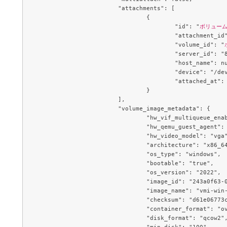
			"attachments": [

				{

					"id": "
ボリューム
					"attachment_id": "5dd8d995-c220-4f36-aa17-2f1015743f10",

					"volume_id": "
					"server_id": "8d9d4a0c-4d69-4315-908e-bfaf28e73803",

					"host_name": null,

					"device": "/dev/vda",

					"attached_at": "2023-11-17T05:45:51.000000"

				}

			],

			"volume_image_metadata": {

				"hw_vif_multiqueue_enabled": "true",

				"hw_qemu_guest_agent": "yes",

				"hw_video_model": "vga",

				"architecture": "x86_64",

				"os_type": "windows",

				"bootable": "true",

				"os_version": "2022",

				"image_id": "243a0f63-0092-4f7f-ae79-d6d75d767f87",

				"image_name": "vmi-win-2022dce-amd64",

				"checksum": "d61e06773cecaa66c4111883d1d13aae",

				"container_format": "ovf",

				"disk_format": "qcow2",

				"min_disk": "100",
