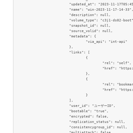
			"updated_at": "2023-11-17T05:45:51.000000",

			"name": "win-2023-11-17-14-33",

			"description": null,

			"volume_type": "c3j1-ds02-boot",

			"snapshot_id": null,

			"source_volid": null,

			"metadata": {

				"via_api": "int-api"

			},

			"links": [

				{

					"rel": "self",

					"href": "h
				},

				{

					"rel": "bookmark",

					"href": "h
				}

			],

			"user_id": "ユーザーID",

			"bootable": "true",

			"encrypted": false,

			"replication_status": null,

			"consistencygroup_id": null,

			"multiattach": false,
