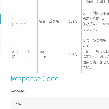
「limit」と併
ソート対象の項
sort
指定する際は、「
項目・並び順
query
(Optional)
並び順は、「asc(
できます。
レスポンス結果
ます。
with_count
true
「true」もしく
query
(Optional)
false
指定しない場合の
個数を表示させた
さい。
Response Code
Success