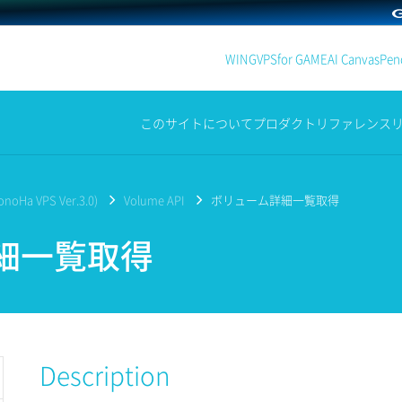
WING
VPS
for GAME
AI Canvas
Penc
このサイトについて
プロダクト
リファレンス
noHa VPS Ver.3.0)
Volume API
ボリューム詳細一覧取得
細一覧取得
Description