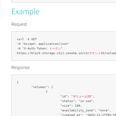
Example
Request
curl -X GET 

-H "Accept: application/json" 

-H "X-Auth-Token: 
トークン
" 

https://block-storage.c3j1.conoha.io/v3/
テナントID
Response
{

	"volumes": [

		{

			"id": "
ボリュームID
",

			"status": "in-use",

			"size": 100,

			"availability_zone": "nova",

			"created_at": "2023-11-17T05:35:24.000000",
