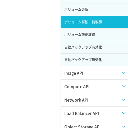
ロール削除
ボリューム更新
ロール更新
ボリューム詳細一覧取得
ロール詳細取得
ボリューム詳細取得
自動バックアップ有効化
自動バックアップ無効化
Image API
ISOイメージアップロード
Compute API
ISOイメージ作成
ISOイメージ挿入/排出
Network API
イメージ一覧取得
SSHキーペア一覧取得
QoSポリシー一覧取得
Load Balancer API
イメージ保存使用量取得
SSHキーペア作成
QoSポリシー詳細取得
プール一覧取得
Object Storage API