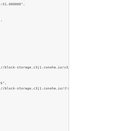
ttps://block-storage.c3j1.conoha.io/v3/テナントID/volumes/
ボリュームID
"

ttps://block-storage.c3j1.conoha.io/テナントID/volumes/
ボリュームID
"
