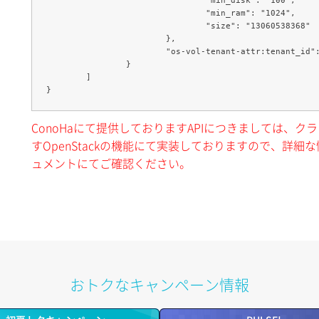
				"min_ram": "1024",

				"size": "13060538368"

			},

			"os-vol-tenant-attr:tenant_id": "テナントID"

		}

	]

ConoHaにて提供しておりますAPIにつきましては、
すOpenStackの機能にて実装しておりますので、詳細な情
ュメントにてご確認ください。
おトクなキャンペーン情報