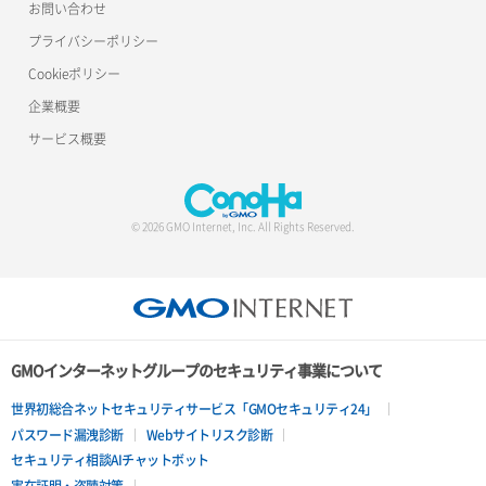
お問い合わせ
サーバー利用状況グラフ（トラフィック）
ポート更新
ロードバランサー更新
プライバシーポリシー
Cookieポリシー
サーバー削除
ポート詳細取得
ロードバランサー詳細取得
企業概要
サーバー操作（起動/停止/再起動/強制停止）
ロードバランサー追加
サービス概要
サーバー設定切替
サーバー詳細一覧取得
© 2026 GMO Internet, Inc. All Rights Reserved.
サーバー詳細取得
ポートアタッチ
ポートデタッチ
GMOインターネットグループのセキュリティ事業について
ボリュームアタッチ
世界初総合ネットセキュリティサービス「GMOセキュリティ24」
パスワード漏洩診断
Webサイトリスク診断
ボリュームデタッチ
セキュリティ相談AIチャットボット
実在証明・盗聴対策