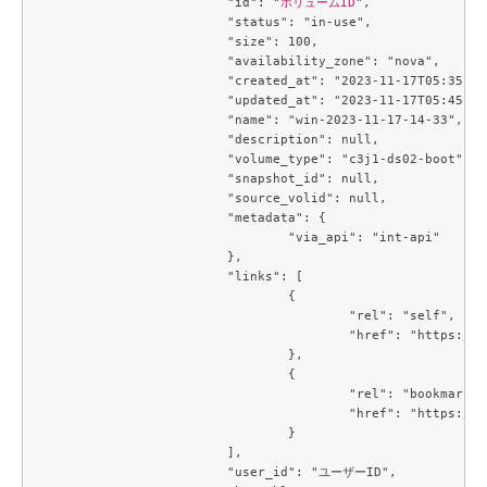
			"id": "
ボリュームID
",

			"status": "in-use",

			"size": 100,

			"availability_zone": "nova",

			"created_at": "2023-11-17T05:35:24.000000",

			"updated_at": "2023-11-17T05:45:51.000000",

			"name": "win-2023-11-17-14-33",

			"description": null,

			"volume_type": "c3j1-ds02-boot",

			"snapshot_id": null,

			"source_volid": null,

			"metadata": {

				"via_api": "int-api"

			},

			"links": [

				{

					"rel": "self",

					"href": "http
				},

				{

					"rel": "bookmark",

					"href": "http
				}

			],

			"user_id": "ユーザーID",
