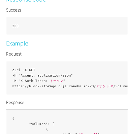
Success
Example
Request
curl -X GET 

-H "Accept: application/json" 

-H "X-Auth-Token: 
トークン
" 

https://block-storage.c3j1.conoha.io/v3/
テナントID
Response
{

	"volumes": [

		{
