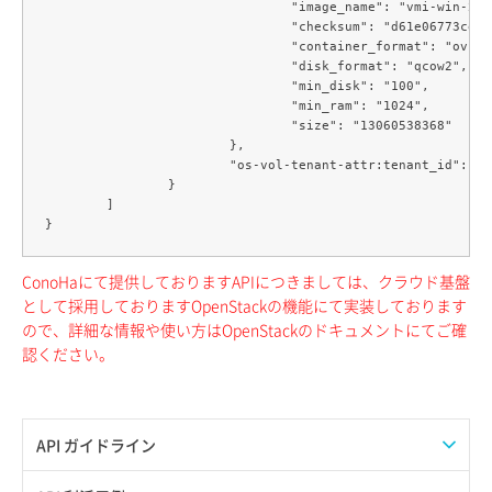
				"image_name": "vmi-win-2022dce-amd64",

				"checksum": "d61e06773cecaa66c4111883d1d13aae",

				"container_format": "ovf",

				"disk_format": "qcow2",

				"min_disk": "100",

				"min_ram": "1024",

				"size": "13060538368"

			},

			"os-vol-tenant-attr:tenant_id": "テナントID"

		}

	]

ConoHaにて提供しておりますAPIにつきましては、クラウド基盤
として採用しておりますOpenStackの機能にて実装しております
ので、詳細な情報や使い方はOpenStackのドキュメントにてご確
認ください。
API ガイドライン