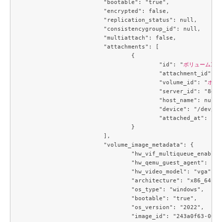
			"bootable": "true",

			"encrypted": false,

			"replication_status": null,

			"consistencygroup_id": null,

			"multiattach": false,

			"attachments": [

				{

					"id": "
ボリュームID
"
					"attachment_id": "5dd8d995-c220-4f36-aa17-2f1015743f10",

					"volume_id": "
ボリ
					"server_id": "8d9d4a0c-4d69-4315-908e-bfaf28e73803",

					"host_name": null,

					"device": "/dev/vda",

					"attached_at": "2023-11-17T05:45:51.000000"

				}

			],

			"volume_image_metadata": {

				"hw_vif_multiqueue_enabled": "true",

				"hw_qemu_guest_agent": "yes",

				"hw_video_model": "vga",

				"architecture": "x86_64",

				"os_type": "windows",

				"bootable": "true",

				"os_version": "2022",

				"image_id": "243a0f63-0092-4f7f-ae79-d6d75d767f87",
