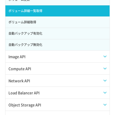
ロール更新
ボリューム詳細一覧取得
ロール詳細取得
ボリューム詳細取得
自動バックアップ有効化
自動バックアップ無効化
Image API
ISOイメージアップロード
Compute API
ISOイメージ作成
ISOイメージ挿入/排出
Network API
イメージ一覧取得
SSHキーペア一覧取得
QoSポリシー一覧取得
Load Balancer API
イメージ保存使用量取得
SSHキーペア作成
QoSポリシー詳細取得
プール一覧取得
Object Storage API
イメージ保存容量取得
SSHキーペア削除
サブネット一覧取得