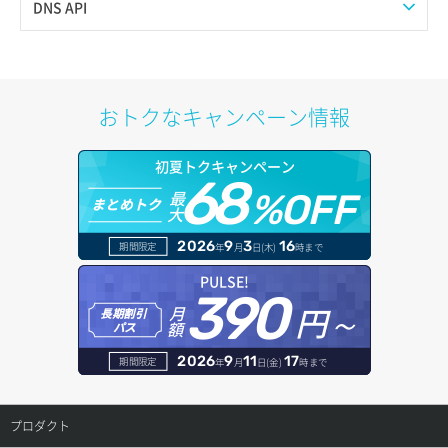
プール作成
Web公開
DNS API
イメージ保存容量変更
SSHキーペア詳細取得
サブネット作成（ローカルネットワーク用）
プール削除
アカウント容量設定
ドメイン一覧取得
イメージ削除
アタッチ済みポート一覧取得
サブネット削除（ローカルネットワーク用）
プール更新
アカウント情報取得
ドメイン情報削除
おトクなキャンペーン情報
イメージ詳細取得
アタッチ済みポート詳細取得
サブネット詳細取得
プール詳細取得
オブジェクトアップロード
ドメイン情報更新
初夏トクキャンペーン
アタッチ済みボリューム一覧
セキュリティグループ ルール一覧取得
ヘルスモニタ一覧取得
68
オブジェクトダウンロード
ドメイン情報登録
最
%OFF
まとめトク
大
アタッチ済みボリューム詳細取得
セキュリティグループ ルール作成
ヘルスモニタ作成
オブジェクトバージョン管理
ドメイン詳細取得
2026
9
3
16
期間限定
年
月
日(木)
時まで
コンソールURL発行
セキュリティグループ ルール削除
ヘルスモニタ削除
オブジェクト一覧取得
レコード一覧取得
PULSE!
390
サーバーに紐づくアドレス取得
セキュリティグループ ルール詳細取得
円～
月
ヘルスモニタ更新
オブジェクト削除
長期割引
レコード作成
額
パス
サーバーに紐づくアドレス取得（ネットワーク指定）
セキュリティグループ一覧取得
ヘルスモニタ詳細取得
オブジェクト削除予約
レコード削除
2026
9
11
17
期間限定
年
月
日(金)
時まで
サーバーに紐づくセキュリティグループ取得
セキュリティグループ作成
メンバー一覧
オブジェクト複製
レコード更新
プロダクト
サーバープラン一覧取得
セキュリティグループ削除
メンバー削除
オブジェクト詳細取得
レコード詳細取得