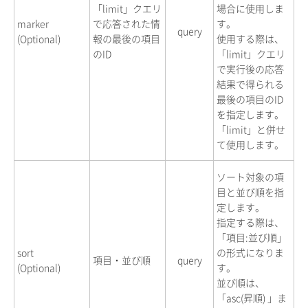
「limit」クエリ
場合に使用しま
marker
で応答された情
す。
query
(Optional)
報の最後の項目
使用する際は、
のID
「limit」クエリ
で実行後の応答
結果で得られる
最後の項目のID
を指定します。
「limit」と併せ
て使用します。
ソート対象の項
目と並び順を指
定します。
指定する際は、
「項目:並び順」
sort
の形式になりま
項目・並び順
query
(Optional)
す。
並び順は、
「asc(昇順) 」ま