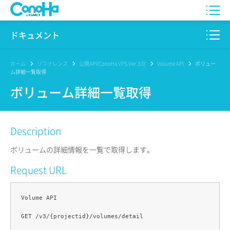
WING
ドキュメント
VPS
このサイトについて
ホーム
リファレンス
公開API(ConoHa VPS Ver.3.0)
Volume API
ボリュー
ム詳細一覧取得
for GAME
プロダクト
ボリューム詳細一覧取得
AI Canvas
リファレンス
Description
Pencil
リリースノート
ボリュームの詳細情報を一覧で取得します。
サービス一覧
Request URL
サポート
Volume API

ログイン