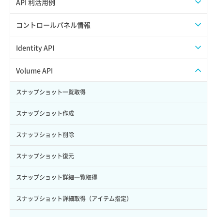
APIのご利用について
API 利活用例
APIでAPIサブユーザーを作成する
コントロールパネル情報
APIでVPSにISOイメージを挿入する
APIユーザーを作成する
Identity API
APIでVPSを作成する
API情報を確認する
Credential一覧取得
Volume API
Credential作成
スナップショット一覧取得
Credential削除
スナップショット作成
Credential詳細取得
スナップショット削除
サブユーザーからロールを紐づけ解除
スナップショット復元
サブユーザーにロールを紐づけ
スナップショット詳細一覧取得
サブユーザー一覧取得
スナップショット詳細取得（アイテム指定）