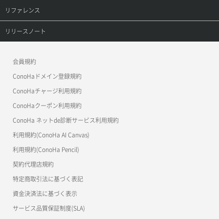
プロダクトトップ
リファレンス
サーバープラン変更
セキュリティグループ更新
メンバー更新
コンテナ一覧取得
ConoHa VPS(Ver.3.0)
リファレンストップ
リリースノート
サーバープラン詳細一覧取得
セキュリティグループ詳細取得
メンバー詳細取得
コンテナ作成
ConoHa VPS(Ver.2.0)
公開API(ConoHa VPS Ver.3.0)
リリースノートトップ
サーバープラン詳細取得
ネットワーク一覧取得
会員規約
メンバー追加
コンテナ削除
ConoHa for GAME
MCP Server
ConoHaドメイン登録規約
サーバーメタデータ取得
ネットワーク作成（ローカルネットワーク用）
リスナー一覧取得
コンテナ詳細取得
OpenStack CLI
ConoHaチャージ利用規約
サーバーメタデータ更新（ネームタグ変更）
ネットワーク削除（ローカルネットワーク用）
リスナー作成
ConoHaクーポン利用規約
Terraform
ラージオブジェクトアップロード(DLO)
ConoHa ネットde診断サービス利用規約
サーバー一覧取得
ネットワーク詳細取得
s3cmd
リスナー削除
ラージオブジェクトアップロード(SLO)
利用規約(ConoHa AI Canvas)
S3Proxy
サーバー作成
ポート一覧取得
リスナー更新
一時的Web公開
利用規約(ConoHa Pencil)
公開API(ConoHa VPS Ver.2.0)
契約代理店規約
サーバー再構築（OS再インストール）
ポート作成（ローカルネットワーク用）
リスナー詳細取得
特定商取引法に基づく表記
サーバー利用状況グラフ（CPU）
ポート作成（追加IP用）
ロードバランサー一覧取得
資金決済法に基づく表示
サービス品質保証制度(SLA)
サーバー利用状況グラフ（ディスクIO）
ポート削除
ロードバランサー削除