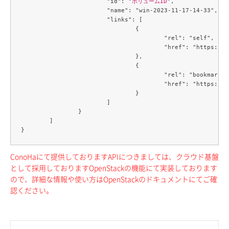
			"id": "
ボリュームID
",

			"name": "win-2023-11-17-14-33",

			"links": [

				{

					"rel": "self",

					"href": "http
				},

				{

					"rel": "bookmark",

					"href": "http
				}

			]

		}

	]

ConoHaにて提供しておりますAPIにつきましては、クラウド基盤
として採用しておりますOpenStackの機能にて実装しております
ので、詳細な情報や使い方はOpenStackのドキュメントにてご確
認ください。