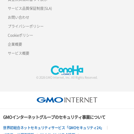
サービス品質保証制度(SLA)
サーバー利用状況グラフ（ディスクIO）
ポート削除
ロードバランサー削除
お問い合わせ
サーバー利用状況グラフ（トラフィック）
ポート更新
ロードバランサー更新
プライバシーポリシー
Cookieポリシー
サーバー削除
ポート詳細取得
ロードバランサー詳細取得
企業概要
サーバー操作（起動/停止/再起動/強制停止）
ロードバランサー追加
サービス概要
サーバー設定切替
サーバー詳細一覧取得
© 2026 GMO Internet, Inc. All Rights Reserved.
サーバー詳細取得
ポートアタッチ
ポートデタッチ
GMOインターネットグループのセキュリティ事業について
ボリュームアタッチ
世界初総合ネットセキュリティサービス「GMOセキュリティ24」