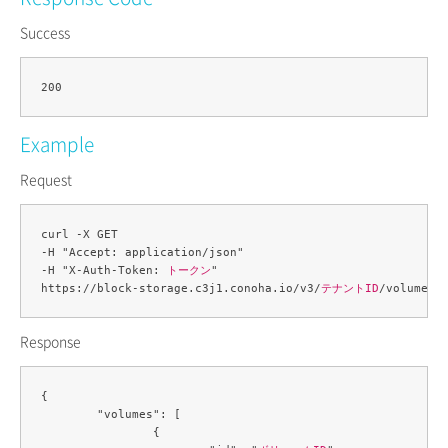
Success
Example
Request
curl -X GET 

-H "Accept: application/json" 

-H "X-Auth-Token: 
トークン
" 

https://block-storage.c3j1.conoha.io/v3/
テナントID
Response
{

	"volumes": [

		{
