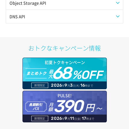
SSHキーペア作成
QoSポリシー詳細取得
プール一覧取得
Object Storage API
イメージ保存容量取得
SSHキーペア削除
サブネット一覧取得
プール作成
Web公開
DNS API
イメージ保存容量変更
SSHキーペア詳細取得
サブネット作成（ローカルネットワーク用）
プール削除
アカウント容量設定
ドメイン一覧取得
イメージ削除
アタッチ済みポート一覧取得
サブネット削除（ローカルネットワーク用）
プール更新
アカウント情報取得
ドメイン情報削除
おトクなキャンペーン情報
イメージ詳細取得
アタッチ済みポート詳細取得
サブネット詳細取得
プール詳細取得
オブジェクトアップロード
ドメイン情報更新
初夏トクキャンペーン
アタッチ済みボリューム一覧
セキュリティグループ ルール一覧取得
ヘルスモニタ一覧取得
68
オブジェクトダウンロード
ドメイン情報登録
最
%OFF
まとめトク
大
アタッチ済みボリューム詳細取得
セキュリティグループ ルール作成
ヘルスモニタ作成
オブジェクトバージョン管理
ドメイン詳細取得
2026
9
3
16
期間限定
年
月
日(木)
時まで
コンソールURL発行
セキュリティグループ ルール削除
ヘルスモニタ削除
オブジェクト一覧取得
レコード一覧取得
PULSE!
390
サーバーに紐づくアドレス取得
セキュリティグループ ルール詳細取得
円～
月
ヘルスモニタ更新
オブジェクト削除
長期割引
レコード作成
額
パス
サーバーに紐づくアドレス取得（ネットワーク指定）
セキュリティグループ一覧取得
ヘルスモニタ詳細取得
オブジェクト削除予約
レコード削除
2026
9
11
17
期間限定
年
月
日(金)
時まで
サーバーに紐づくセキュリティグループ取得
セキュリティグループ作成
メンバー一覧