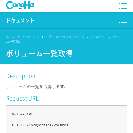
WING
ドキュメント
VPS
このサイトについて
ホーム
リファレンス
公開API(ConoHa VPS Ver.3.0)
Volume API
ボリュー
ム一覧取得
for GAME
プロダクト
ボリューム一覧取得
AI Canvas
リファレンス
Description
Pencil
リリースノート
ボリュームの一覧を取得します。
サービス一覧
Request URL
サポート
Volume API

ログイン