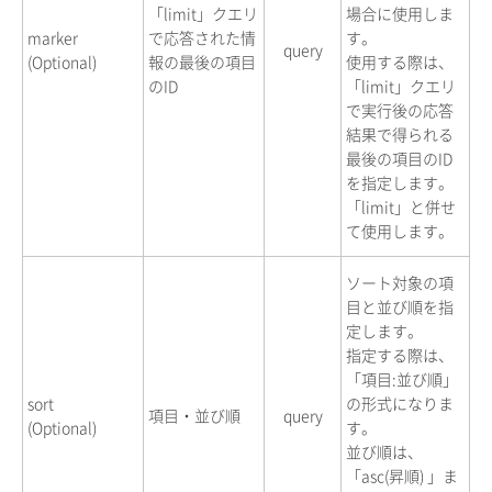
「limit」クエリ
場合に使用しま
marker
で応答された情
す。
query
(Optional)
報の最後の項目
使用する際は、
のID
「limit」クエリ
で実行後の応答
結果で得られる
最後の項目のID
を指定します。
「limit」と併せ
て使用します。
ソート対象の項
目と並び順を指
定します。
指定する際は、
「項目:並び順」
sort
の形式になりま
項目・並び順
query
(Optional)
す。
並び順は、
「asc(昇順) 」ま