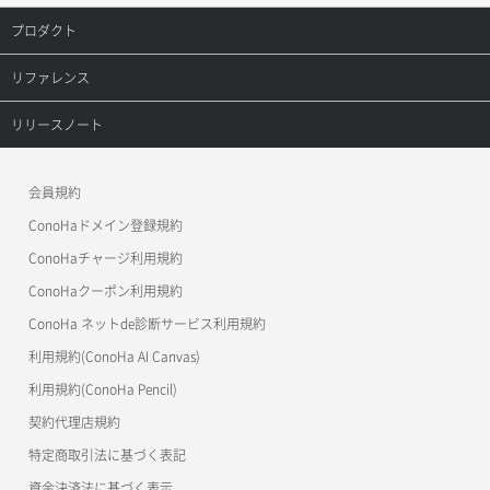
オブジェクト複製
レコード更新
プロダクト
サーバープラン一覧取得
セキュリティグループ削除
メンバー削除
オブジェクト詳細取得
レコード詳細取得
プロダクトトップ
リファレンス
サーバープラン変更
セキュリティグループ更新
メンバー更新
コンテナ一覧取得
ConoHa VPS(Ver.3.0)
リファレンストップ
リリースノート
サーバープラン詳細一覧取得
セキュリティグループ詳細取得
メンバー詳細取得
コンテナ作成
ConoHa VPS(Ver.2.0)
公開API(ConoHa VPS Ver.3.0)
リリースノートトップ
サーバープラン詳細取得
ネットワーク一覧取得
会員規約
メンバー追加
コンテナ削除
ConoHa for GAME
MCP Server
ConoHaドメイン登録規約
サーバーメタデータ取得
ネットワーク作成（ローカルネットワーク用）
リスナー一覧取得
コンテナ詳細取得
OpenStack CLI
ConoHaチャージ利用規約
サーバーメタデータ更新（ネームタグ変更）
ネットワーク削除（ローカルネットワーク用）
リスナー作成
ConoHaクーポン利用規約
Terraform
ラージオブジェクトアップロード(DLO)
ConoHa ネットde診断サービス利用規約
サーバー一覧取得
ネットワーク詳細取得
s3cmd
リスナー削除
ラージオブジェクトアップロード(SLO)
利用規約(ConoHa AI Canvas)
S3Proxy
サーバー作成
ポート一覧取得
リスナー更新
一時的Web公開
利用規約(ConoHa Pencil)
公開API(ConoHa VPS Ver.2.0)
契約代理店規約
サーバー再構築（OS再インストール）
ポート作成（ローカルネットワーク用）
リスナー詳細取得
特定商取引法に基づく表記
サーバー利用状況グラフ（CPU）
ポート作成（追加IP用）
ロードバランサー一覧取得
資金決済法に基づく表示