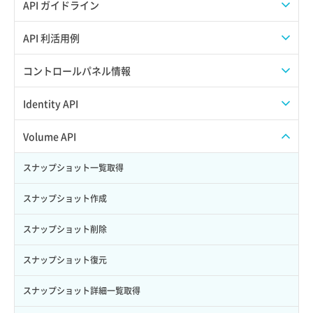
API ガイドライン
APIのご利用について
API 利活用例
APIでAPIサブユーザーを作成する
コントロールパネル情報
APIでVPSにISOイメージを挿入する
APIユーザーを作成する
Identity API
APIでVPSを作成する
API情報を確認する
Credential一覧取得
Volume API
Credential作成
スナップショット一覧取得
Credential削除
スナップショット作成
Credential詳細取得
スナップショット削除
サブユーザーからロールを紐づけ解除
スナップショット復元
サブユーザーにロールを紐づけ
スナップショット詳細一覧取得