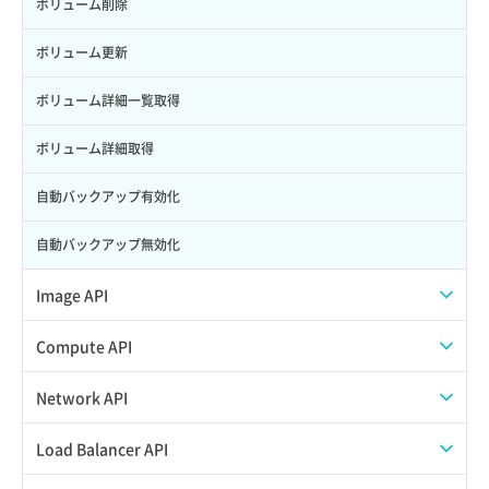
ロール作成
ボリューム削除
ロール削除
ボリューム更新
ロール更新
ボリューム詳細一覧取得
ロール詳細取得
ボリューム詳細取得
自動バックアップ有効化
自動バックアップ無効化
Image API
ISOイメージアップロード
Compute API
ISOイメージ作成
ISOイメージ挿入/排出
Network API
イメージ一覧取得
SSHキーペア一覧取得
QoSポリシー一覧取得
Load Balancer API
イメージ保存使用量取得