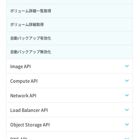
ロール更新
ボリューム詳細一覧取得
ロール詳細取得
ボリューム詳細取得
自動バックアップ有効化
自動バックアップ無効化
Image API
ISOイメージアップロード
Compute API
ISOイメージ作成
ISOイメージ挿入/排出
Network API
イメージ一覧取得
SSHキーペア一覧取得
QoSポリシー一覧取得
Load Balancer API
イメージ保存使用量取得
SSHキーペア作成
QoSポリシー詳細取得
プール一覧取得
Object Storage API
イメージ保存容量取得
SSHキーペア削除
サブネット一覧取得
プール作成
Web公開
DNS API