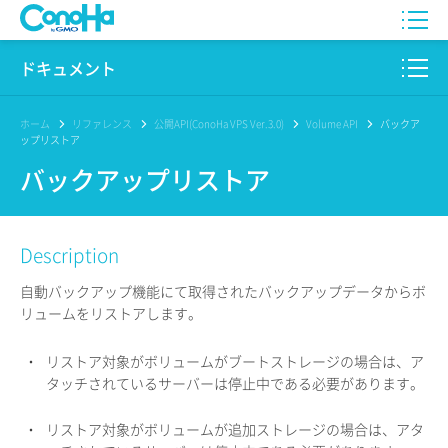
WING
ドキュメント
VPS
このサイトについて
ホーム
リファレンス
公開API(ConoHa VPS Ver.3.0)
Volume API
バックア
ップリストア
for GAME
プロダクト
バックアップリストア
AI Canvas
リファレンス
Description
Pencil
リリースノート
自動バックアップ機能にて取得されたバックアップデータからボ
サービス一覧
リュームをリストアします。
サポート
・
リストア対象がボリュームがブートストレージの場合は、ア
タッチされているサーバーは停止中である必要があります。
ログイン
・
リストア対象がボリュームが追加ストレージの場合は、アタ