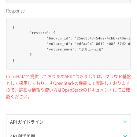
Response
{

	"restore": {

		"backup_id": "25ac8347-5460-4cbb-a40e-1a5dc4414c57",

		"volume_id": "edfaa0b1-8619-408f-87d2-de13fef3b999",

		"volume_name": "ボリューム名"

	}

ConoHaにて提供しておりますAPIにつきましては、クラウド基盤
として採用しておりますOpenStackの機能にて実装しております
ので、詳細な情報や使い方はOpenStackのドキュメントにてご確
認ください。
API ガイドライン
APIのご利用について
API 利活用例