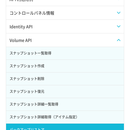
APIでAPIサブユーザーを作成する
コントロールパネル情報
APIでVPSにISOイメージを挿入する
APIユーザーを作成する
Identity API
APIでVPSを作成する
API情報を確認する
Credential一覧取得
Volume API
Credential作成
スナップショット一覧取得
Credential削除
スナップショット作成
Credential詳細取得
スナップショット削除
サブユーザーからロールを紐づけ解除
スナップショット復元
サブユーザーにロールを紐づけ
スナップショット詳細一覧取得
サブユーザー一覧取得
スナップショット詳細取得（アイテム指定）
サブユーザー作成
バックアップリストア