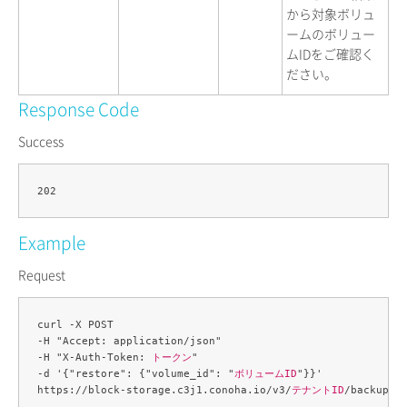
から対象ボリュ
ームのボリュー
ムIDをご確認く
ださい。
Response Code
Success
Example
Request
curl -X POST 

-H "Accept: application/json" 

-H "X-Auth-Token: 
トークン
" 

-d '{"restore": {"volume_id": "
ボリュームID
"}}' 

https://block-storage.c3j1.conoha.io/v3/
テナントID
/backups/