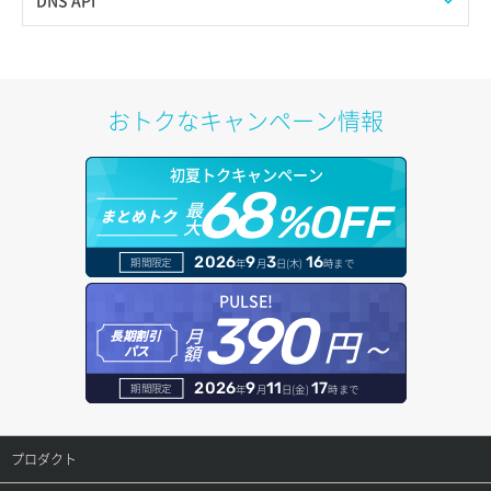
イメージ保存容量変更
SSHキーペア詳細取得
サブネット作成（ローカルネットワーク用）
プール削除
アカウント容量設定
ドメイン一覧取得
イメージ削除
アタッチ済みポート一覧取得
サブネット削除（ローカルネットワーク用）
プール更新
アカウント情報取得
ドメイン情報削除
おトクなキャンペーン情報
イメージ詳細取得
アタッチ済みポート詳細取得
サブネット詳細取得
プール詳細取得
オブジェクトアップロード
ドメイン情報更新
初夏トクキャンペーン
アタッチ済みボリューム一覧
セキュリティグループ ルール一覧取得
ヘルスモニタ一覧取得
68
オブジェクトダウンロード
ドメイン情報登録
最
%OFF
まとめトク
大
アタッチ済みボリューム詳細取得
セキュリティグループ ルール作成
ヘルスモニタ作成
オブジェクトバージョン管理
ドメイン詳細取得
2026
9
3
16
期間限定
年
月
日(木)
時まで
コンソールURL発行
セキュリティグループ ルール削除
ヘルスモニタ削除
オブジェクト一覧取得
レコード一覧取得
PULSE!
390
サーバーに紐づくアドレス取得
セキュリティグループ ルール詳細取得
円～
月
ヘルスモニタ更新
オブジェクト削除
長期割引
レコード作成
額
パス
サーバーに紐づくアドレス取得（ネットワーク指定）
セキュリティグループ一覧取得
ヘルスモニタ詳細取得
オブジェクト削除予約
レコード削除
2026
9
11
17
期間限定
年
月
日(金)
時まで
サーバーに紐づくセキュリティグループ取得
セキュリティグループ作成
メンバー一覧
オブジェクト複製
レコード更新
プロダクト
サーバープラン一覧取得
セキュリティグループ削除
メンバー削除
オブジェクト詳細取得
レコード詳細取得