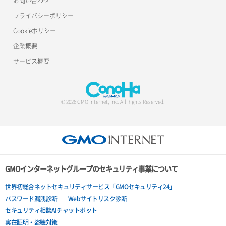
お問い合わせ
サーバー利用状況グラフ（トラフィック）
ポート更新
ロードバランサー更新
プライバシーポリシー
Cookieポリシー
サーバー削除
ポート詳細取得
ロードバランサー詳細取得
企業概要
サーバー操作（起動/停止/再起動/強制停止）
ロードバランサー追加
サービス概要
サーバー設定切替
サーバー詳細一覧取得
© 2026 GMO Internet, Inc. All Rights Reserved.
サーバー詳細取得
ポートアタッチ
ポートデタッチ
GMOインターネットグループのセキュリティ事業について
ボリュームアタッチ
世界初総合ネットセキュリティサービス「GMOセキュリティ24」
パスワード漏洩診断
Webサイトリスク診断
ボリュームデタッチ
セキュリティ相談AIチャットボット
実在証明・盗聴対策