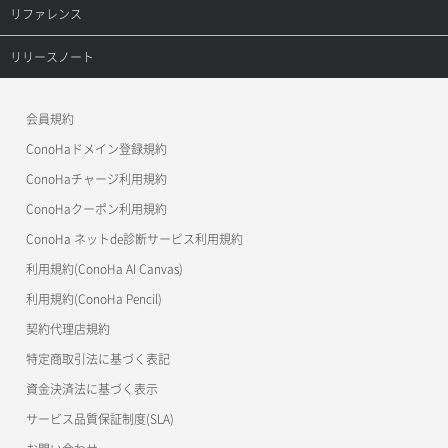
プロダクトトップ
リファレンス
サーバープラン変更
セキュリティグループ更新
メンバー更新
コンテナ一覧取得
ConoHa VPS(Ver.3.0)
リファレンストップ
リリースノート
サーバープラン詳細一覧取得
セキュリティグループ詳細取得
メンバー詳細取得
コンテナ作成
ConoHa VPS(Ver.2.0)
公開API(ConoHa VPS Ver.3.0)
リリースノートトップ
サーバープラン詳細取得
ネットワーク一覧取得
会員規約
メンバー追加
コンテナ削除
ConoHa for GAME
MCP Server
ConoHaドメイン登録規約
サーバーメタデータ取得
ネットワーク作成（ローカルネットワーク用）
リスナー一覧取得
コンテナ詳細取得
OpenStack CLI
ConoHaチャージ利用規約
サーバーメタデータ更新（ネームタグ変更）
ネットワーク削除（ローカルネットワーク用）
リスナー作成
ConoHaクーポン利用規約
Terraform
ラージオブジェクトアップロード(DLO)
ConoHa ネットde診断サービス利用規約
サーバー一覧取得
ネットワーク詳細取得
s3cmd
リスナー削除
ラージオブジェクトアップロード(SLO)
利用規約(ConoHa AI Canvas)
S3Proxy
サーバー作成
ポート一覧取得
リスナー更新
一時的Web公開
利用規約(ConoHa Pencil)
公開API(ConoHa VPS Ver.2.0)
契約代理店規約
サーバー再構築（OS再インストール）
ポート作成（ローカルネットワーク用）
リスナー詳細取得
特定商取引法に基づく表記
サーバー利用状況グラフ（CPU）
ポート作成（追加IP用）
ロードバランサー一覧取得
資金決済法に基づく表示
サービス品質保証制度(SLA)
サーバー利用状況グラフ（ディスクIO）
ポート削除
ロードバランサー削除