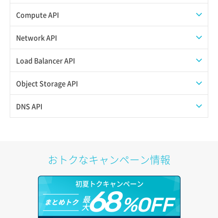
ISOイメージアップロード
Compute API
ISOイメージ作成
ISOイメージ挿入/排出
Network API
イメージ一覧取得
SSHキーペア一覧取得
QoSポリシー一覧取得
Load Balancer API
イメージ保存使用量取得
SSHキーペア作成
QoSポリシー詳細取得
プール一覧取得
Object Storage API
イメージ保存容量取得
SSHキーペア削除
サブネット一覧取得
プール作成
Web公開
DNS API
イメージ保存容量変更
SSHキーペア詳細取得
サブネット作成（ローカルネットワーク用）
プール削除
アカウント容量設定
ドメイン一覧取得
イメージ削除
アタッチ済みポート一覧取得
サブネット削除（ローカルネットワーク用）
プール更新
アカウント情報取得
ドメイン情報削除
おトクなキャンペーン情報
イメージ詳細取得
アタッチ済みポート詳細取得
サブネット詳細取得
プール詳細取得
オブジェクトアップロード
ドメイン情報更新
初夏トクキャンペーン
アタッチ済みボリューム一覧
セキュリティグループ ルール一覧取得
ヘルスモニタ一覧取得
68
オブジェクトダウンロード
ドメイン情報登録
最
%OFF
まとめトク
大
アタッチ済みボリューム詳細取得
セキュリティグループ ルール作成
ヘルスモニタ作成
オブジェクトバージョン管理
ドメイン詳細取得