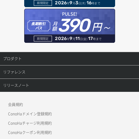
2026
9
3
16
期間限定
年
月
日(木)
時まで
コンソールURL発行
セキュリティグループ ルール削除
ヘルスモニタ削除
オブジェクト一覧取得
レコード一覧取得
PULSE!
390
サーバーに紐づくアドレス取得
セキュリティグループ ルール詳細取得
円～
月
ヘルスモニタ更新
オブジェクト削除
長期割引
レコード作成
額
パス
サーバーに紐づくアドレス取得（ネットワーク指定）
セキュリティグループ一覧取得
ヘルスモニタ詳細取得
オブジェクト削除予約
レコード削除
2026
9
11
17
期間限定
年
月
日(金)
時まで
サーバーに紐づくセキュリティグループ取得
セキュリティグループ作成
メンバー一覧
オブジェクト複製
レコード更新
プロダクト
サーバープラン一覧取得
セキュリティグループ削除
メンバー削除
オブジェクト詳細取得
レコード詳細取得
プロダクトトップ
リファレンス
サーバープラン変更
セキュリティグループ更新
メンバー更新
コンテナ一覧取得
ConoHa VPS(Ver.3.0)
リファレンストップ
リリースノート
サーバープラン詳細一覧取得
セキュリティグループ詳細取得
メンバー詳細取得
コンテナ作成
ConoHa VPS(Ver.2.0)
公開API(ConoHa VPS Ver.3.0)
リリースノートトップ
サーバープラン詳細取得
ネットワーク一覧取得
会員規約
メンバー追加
コンテナ削除
ConoHa for GAME
MCP Server
ConoHaドメイン登録規約
サーバーメタデータ取得
ネットワーク作成（ローカルネットワーク用）
リスナー一覧取得
コンテナ詳細取得
OpenStack CLI
ConoHaチャージ利用規約
サーバーメタデータ更新（ネームタグ変更）
ネットワーク削除（ローカルネットワーク用）
リスナー作成
ConoHaクーポン利用規約
Terraform
ラージオブジェクトアップロード(DLO)