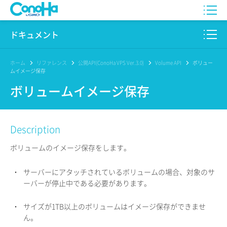
WING
ドキュメント
VPS
このサイトについて
ホーム
リファレンス
公開API(ConoHa VPS Ver.3.0)
Volume API
ボリュー
ムイメージ保存
for GAME
プロダクト
ボリュームイメージ保存
AI Canvas
リファレンス
Description
Pencil
リリースノート
ボリュームのイメージ保存をします。
サービス一覧
・
サーバーにアタッチされているボリュームの場合、対象のサ
サポート
ーバーが停止中である必要があります。
ログイン
・
サイズが1TB以上のボリュームはイメージ保存ができませ
ん。