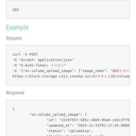
Example
Request
curl -X POST 

-H "Accept: application/json" 

-H "X-Auth-Token: 
トークン
" 

-d '{"os-volume_upload_image": {"image_name": "
保存イメージの
https://block-storage.c3j1.conoha.io/v3/
テナントID
/volumes/
Response
{

	"os-volume_upload_image": {

		"id": "15197557-585c-46b9-85e0-cd2c3f794ebd",

		"updated_at": "2023-11-25T01:17:59.000000",

		"status": "uploading",
