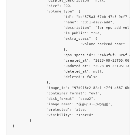
		"display_description": null,

		"size": 200,

		"volume_type": {

			"id": "be4575a3-67bb-47c5-9cf7-3fdfeca50d38",

			"name": "c3j1-ds02-add",

			"description": "for vps add volume",

			"is_public": true,

			"extra_specs": {

				"volume_backend_name": "c3j1-ds02-add"

			},

			"qos_specs_id": "c4b3f6f9-3c6f-4102-ab79-04960835e826",

			"created_at": "2023-09-25T05:06:19.000000",

			"updated_at": "2023-09-25T05:13:04.000000",

			"deleted_at": null,

			"deleted": false

		},

		"image_id": "97d918c2-82a1-47f4-a887-0bd2e42a586f",

		"container_format": "ovf",

		"disk_format": "qcow2",

		"image_name": "保存イメージの名前",

		"protected": false,

		"visibility": "shared"

	}
