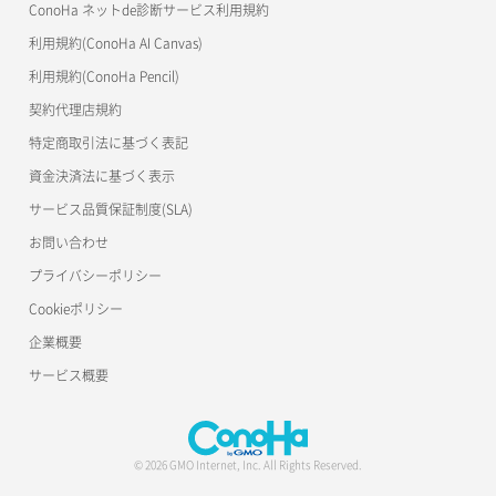
ConoHa ネットde診断サービス利用規約
サーバー一覧取得
ネットワーク詳細取得
s3cmd
リスナー削除
ラージオブジェクトアップロード(SLO)
利用規約(ConoHa AI Canvas)
S3Proxy
サーバー作成
ポート一覧取得
リスナー更新
一時的Web公開
利用規約(ConoHa Pencil)
公開API(ConoHa VPS Ver.2.0)
契約代理店規約
サーバー再構築（OS再インストール）
ポート作成（ローカルネットワーク用）
リスナー詳細取得
特定商取引法に基づく表記
サーバー利用状況グラフ（CPU）
ポート作成（追加IP用）
ロードバランサー一覧取得
資金決済法に基づく表示
サービス品質保証制度(SLA)
サーバー利用状況グラフ（ディスクIO）
ポート削除
ロードバランサー削除
お問い合わせ
サーバー利用状況グラフ（トラフィック）
ポート更新
ロードバランサー更新
プライバシーポリシー
Cookieポリシー
サーバー削除
ポート詳細取得
ロードバランサー詳細取得
企業概要
サーバー操作（起動/停止/再起動/強制停止）
ロードバランサー追加
サービス概要
サーバー設定切替
サーバー詳細一覧取得
© 2026 GMO Internet, Inc. All Rights Reserved.