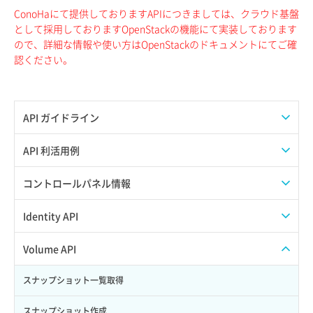
ConoHaにて提供しておりますAPIにつきましては、クラウド基盤
として採用しておりますOpenStackの機能にて実装しております
ので、詳細な情報や使い方はOpenStackのドキュメントにてご確
認ください。
API ガイドライン
APIのご利用について
API 利活用例
APIでAPIサブユーザーを作成する
コントロールパネル情報
APIでVPSにISOイメージを挿入する
APIユーザーを作成する
Identity API
APIでVPSを作成する
API情報を確認する
Credential一覧取得
Volume API
Credential作成
スナップショット一覧取得
Credential削除
スナップショット作成