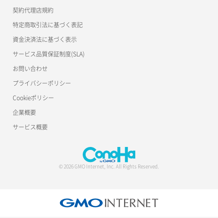
公開API(ConoHa VPS Ver.2.0)
契約代理店規約
サーバー再構築（OS再インストール）
ポート作成（ローカルネットワーク用）
リスナー詳細取得
特定商取引法に基づく表記
サーバー利用状況グラフ（CPU）
ポート作成（追加IP用）
ロードバランサー一覧取得
資金決済法に基づく表示
サービス品質保証制度(SLA)
サーバー利用状況グラフ（ディスクIO）
ポート削除
ロードバランサー削除
お問い合わせ
サーバー利用状況グラフ（トラフィック）
ポート更新
ロードバランサー更新
プライバシーポリシー
Cookieポリシー
サーバー削除
ポート詳細取得
ロードバランサー詳細取得
企業概要
サーバー操作（起動/停止/再起動/強制停止）
ロードバランサー追加
サービス概要
サーバー設定切替
サーバー詳細一覧取得
© 2026 GMO Internet, Inc. All Rights Reserved.
サーバー詳細取得
ポートアタッチ