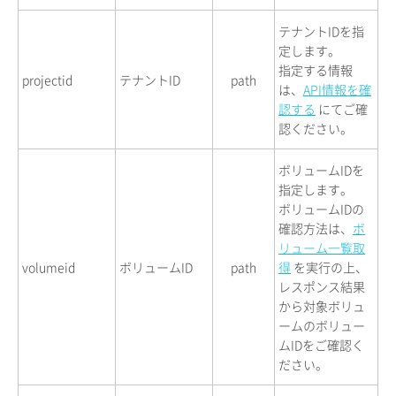
テナントIDを指
定します。
指定する情報
projectid
テナントID
path
は、
API情報を確
認する
にてご確
認ください。
ボリュームIDを
指定します。
ボリュームIDの
確認方法は、
ボ
リューム一覧取
volumeid
ボリュームID
path
得
を実行の上、
レスポンス結果
から対象ボリュ
ームのボリュー
ムIDをご確認く
ださい。