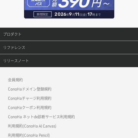
390
円～
レコード作成
額
パス
サーバーに紐づくアドレス取得（ネットワーク指定）
セキュリティグループ一覧取得
ヘルスモニタ詳細取得
オブジェクト削除予約
レコード削除
2026
9
11
17
期間限定
年
月
日(金)
時まで
サーバーに紐づくセキュリティグループ取得
セキュリティグループ作成
メンバー一覧
オブジェクト複製
レコード更新
プロダクト
サーバープラン一覧取得
セキュリティグループ削除
メンバー削除
オブジェクト詳細取得
レコード詳細取得
プロダクトトップ
リファレンス
サーバープラン変更
セキュリティグループ更新
メンバー更新
コンテナ一覧取得
ConoHa VPS(Ver.3.0)
リファレンストップ
リリースノート
サーバープラン詳細一覧取得
セキュリティグループ詳細取得
メンバー詳細取得
コンテナ作成
ConoHa VPS(Ver.2.0)
公開API(ConoHa VPS Ver.3.0)
リリースノートトップ
サーバープラン詳細取得
ネットワーク一覧取得
会員規約
メンバー追加
コンテナ削除
ConoHa for GAME
MCP Server
ConoHaドメイン登録規約
サーバーメタデータ取得
ネットワーク作成（ローカルネットワーク用）
リスナー一覧取得
コンテナ詳細取得
OpenStack CLI
ConoHaチャージ利用規約
サーバーメタデータ更新（ネームタグ変更）
ネットワーク削除（ローカルネットワーク用）
リスナー作成
ConoHaクーポン利用規約
Terraform
ラージオブジェクトアップロード(DLO)
ConoHa ネットde診断サービス利用規約
サーバー一覧取得
ネットワーク詳細取得
s3cmd
リスナー削除
ラージオブジェクトアップロード(SLO)
利用規約(ConoHa AI Canvas)
S3Proxy
サーバー作成
ポート一覧取得
リスナー更新
一時的Web公開
利用規約(ConoHa Pencil)