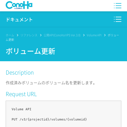
WING
ドキュメント
VPS
このサイトについて
ホーム
リファレンス
公開API(ConoHa VPS Ver.3.0)
Volume API
ボリュー
ム更新
for GAME
プロダクト
ボリューム更新
AI Canvas
リファレンス
Description
Pencil
リリースノート
作成済みボリュームのボリューム名を更新します。
サービス一覧
Request URL
サポート
Volume API

ログイン