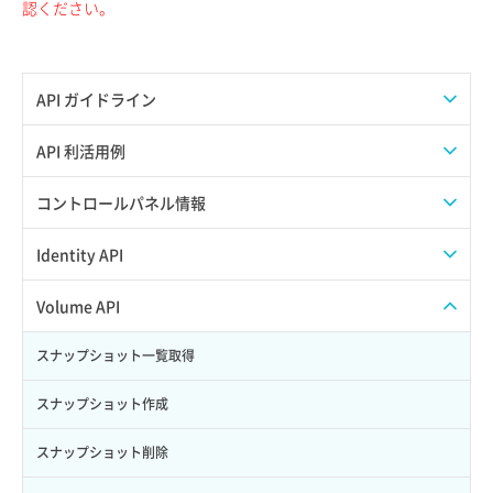
認ください。
API ガイドライン
APIのご利用について
API 利活用例
APIでAPIサブユーザーを作成する
コントロールパネル情報
APIでVPSにISOイメージを挿入する
APIユーザーを作成する
Identity API
APIでVPSを作成する
API情報を確認する
Credential一覧取得
Volume API
Credential作成
スナップショット一覧取得
Credential削除
スナップショット作成
Credential詳細取得
スナップショット削除