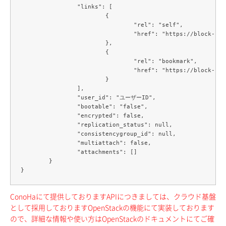
		"links": [

			{

				"rel": "self",

				"href": "https://block-storage.c3j1.conoha.io/v3/テナントID/volumes/66646bba-2f48-4387-af6a-b26c1243e570"

			},

			{

				"rel": "bookmark",

				"href": "https://block-storage.c3j1.conoha.io/テナントID/66646bba-2f48-4387-af6a-b26c1243e570"

			}

		],

		"user_id": "ユーザーID",

		"bootable": "false",

		"encrypted": false,

		"replication_status": null,

		"consistencygroup_id": null,

		"multiattach": false,

		"attachments": []

	}

ConoHaにて提供しておりますAPIにつきましては、クラウド基盤
として採用しておりますOpenStackの機能にて実装しております
ので、詳細な情報や使い方はOpenStackのドキュメントにてご確