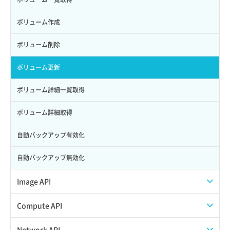
ロール一覧取得
ボリューム作成
ロール作成
ボリューム削除
ロール削除
ボリューム更新
ロール更新
ボリューム詳細一覧取得
ロール詳細取得
ボリューム詳細取得
自動バックアップ有効化
自動バックアップ無効化
Image API
ISOイメージアップロード
Compute API
ISOイメージ作成
ISOイメージ挿入/排出
Network API