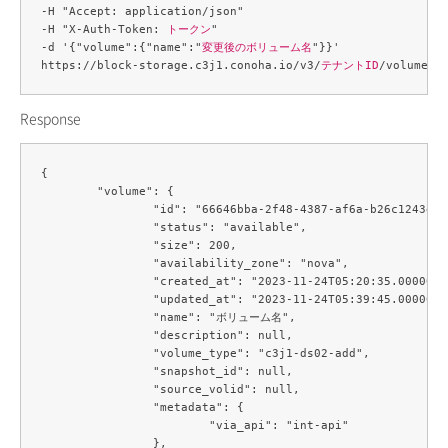
-H "Accept: application/json" 

-H "X-Auth-Token: 
トークン
" 

-d '{"volume":{"name":"
変更後のボリューム名
"}}' 

https://block-storage.c3j1.conoha.io/v3/
テナントID
/volumes/
Response
{

	"volume": {

		"id": "66646bba-2f48-4387-af6a-b26c1243e570",

		"status": "available",

		"size": 200,

		"availability_zone": "nova",

		"created_at": "2023-11-24T05:20:35.000000",

		"updated_at": "2023-11-24T05:39:45.000000",

		"name": "ボリューム名",

		"description": null,

		"volume_type": "c3j1-ds02-add",

		"snapshot_id": null,

		"source_volid": null,

		"metadata": {

			"via_api": "int-api"

		},
