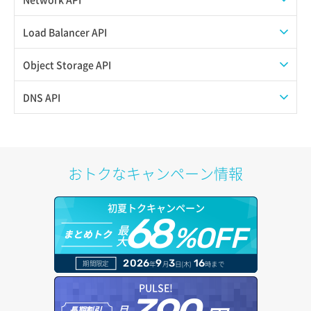
イメージ一覧取得
SSHキーペア一覧取得
QoSポリシー一覧取得
Load Balancer API
イメージ保存使用量取得
SSHキーペア作成
QoSポリシー詳細取得
プール一覧取得
Object Storage API
イメージ保存容量取得
SSHキーペア削除
サブネット一覧取得
プール作成
Web公開
DNS API
イメージ保存容量変更
SSHキーペア詳細取得
サブネット作成（ローカルネットワーク用）
プール削除
アカウント容量設定
ドメイン一覧取得
イメージ削除
アタッチ済みポート一覧取得
サブネット削除（ローカルネットワーク用）
プール更新
アカウント情報取得
ドメイン情報削除
おトクなキャンペーン情報
イメージ詳細取得
アタッチ済みポート詳細取得
サブネット詳細取得
プール詳細取得
オブジェクトアップロード
ドメイン情報更新
初夏トクキャンペーン
アタッチ済みボリューム一覧
セキュリティグループ ルール一覧取得
ヘルスモニタ一覧取得
68
オブジェクトダウンロード
ドメイン情報登録
最
%OFF
まとめトク
大
アタッチ済みボリューム詳細取得
セキュリティグループ ルール作成
ヘルスモニタ作成
オブジェクトバージョン管理
ドメイン詳細取得
2026
9
3
16
期間限定
年
月
日(木)
時まで
コンソールURL発行
セキュリティグループ ルール削除
ヘルスモニタ削除
オブジェクト一覧取得
レコード一覧取得
PULSE!
サーバーに紐づくアドレス取得
セキュリティグループ ルール詳細取得
月
ヘルスモニタ更新
オブジェクト削除
長期割引