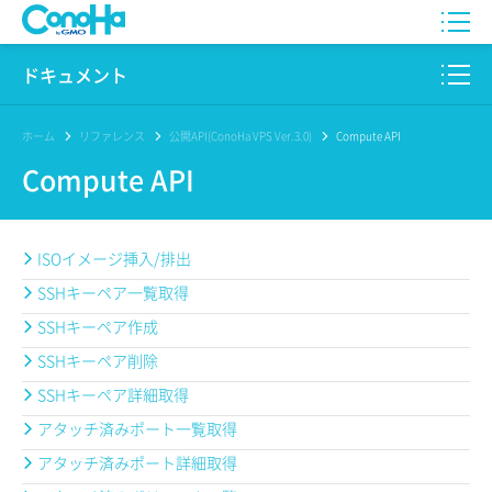
WING
ドキュメント
VPS
このサイトについて
ホーム
リファレンス
公開API(ConoHa VPS Ver.3.0)
Compute API
Compute API
for GAME
プロダクト
AI Canvas
リファレンス
ISOイメージ挿入/排出
Pencil
SSHキーペア一覧取得
リリースノート
SSHキーペア作成
サービス一覧
SSHキーペア削除
サポート
SSHキーペア詳細取得
アタッチ済みポート一覧取得
ログイン
アタッチ済みポート詳細取得