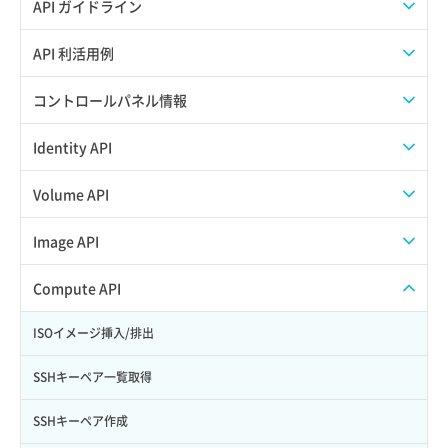
API ガイドライン
APIのご利用について
API 利活用例
APIでAPIサブユーザーを作成する
コントロールパネル情報
APIでVPSにISOイメージを挿入する
APIユーザーを作成する
Identity API
APIでVPSを作成する
API情報を確認する
Credential一覧取得
Volume API
Credential作成
スナップショット一覧取得
Image API
Credential削除
スナップショット作成
ISOイメージアップロード
Compute API
Credential詳細取得
スナップショット削除
ISOイメージ作成
ISOイメージ挿入/排出
サブユーザーからロールを紐づけ解除
スナップショット復元
イメージ一覧取得
SSHキーペア一覧取得
サブユーザーにロールを紐づけ
スナップショット詳細一覧取得
イメージ保存使用量取得
SSHキーペア作成