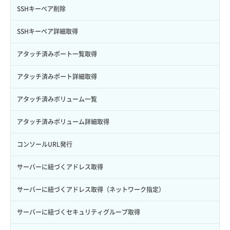
サブユーザー一覧取得
スナップショット詳細取得（アイテム指定）
イメージ保存容量取得
SSHキーペア削除
サブユーザー作成
バックアップリストア
イメージ保存容量変更
SSHキーペア詳細取得
サブユーザー削除
バックアップ一覧取得
イメージ削除
アタッチ済みポート一覧取得
サブユーザー更新
バックアップ詳細一覧取得
イメージ詳細取得
アタッチ済みポート詳細取得
サブユーザー詳細取得
バックアップ詳細取得
アタッチ済みボリューム一覧
トークン発行
ボリュームイメージ保存
アタッチ済みボリューム詳細取得
パーミッション一覧取得
ボリュームタイプ一覧取得
コンソールURL発行
ロールからパーミッションを紐づけ解除
ボリュームタイプ詳細取得
サーバーに紐づくアドレス取得
ロールにパーミッションを紐づけ
ボリューム一覧取得
サーバーに紐づくアドレス取得（ネットワーク指定）
ロール一覧取得
ボリューム作成
サーバーに紐づくセキュリティグループ取得