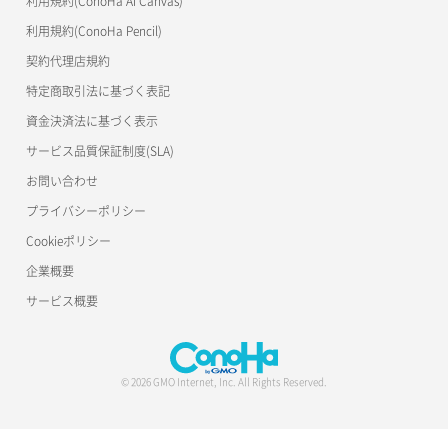
利用規約(ConoHa AI Canvas)
S3Proxy
ポート一覧取得
リスナー更新
一時的Web公開
利用規約(ConoHa Pencil)
公開API(ConoHa VPS Ver.2.0)
契約代理店規約
ポート作成（ローカルネットワーク用）
リスナー詳細取得
特定商取引法に基づく表記
ポート作成（追加IP用）
ロードバランサー一覧取得
資金決済法に基づく表示
サービス品質保証制度(SLA)
ポート削除
ロードバランサー削除
お問い合わせ
ポート更新
ロードバランサー更新
プライバシーポリシー
Cookieポリシー
ポート詳細取得
ロードバランサー詳細取得
企業概要
ロードバランサー追加
サービス概要
© 2026 GMO Internet, Inc. All Rights Reserved.