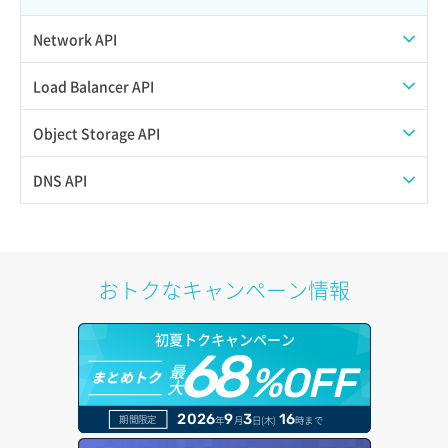
Network API
QoSポリシー一覧取得
Load Balancer API
QoSポリシー詳細取得
プール一覧取得
Object Storage API
サブネット一覧取得
プール作成
Web公開
DNS API
サブネット作成（ローカルネットワーク用）
プール削除
アカウント容量設定
ドメイン一覧取得
サブネット削除（ローカルネットワーク用）
プール更新
アカウント情報取得
ドメイン情報削除
おトクなキャンペーン情報
サブネット詳細取得
プール詳細取得
オブジェクトアップロード
ドメイン情報更新
初夏トクキャンペーン
セキュリティグループ ルール一覧取得
ヘルスモニタ一覧取得
68
オブジェクトダウンロード
ドメイン情報登録
最
%OFF
まとめトク
大
セキュリティグループ ルール作成
ヘルスモニタ作成
オブジェクトバージョン管理
ドメイン詳細取得
2026
9
3
16
期間限定
年
月
日(木)
時まで
セキュリティグループ ルール削除
ヘルスモニタ削除
オブジェクト一覧取得
レコード一覧取得