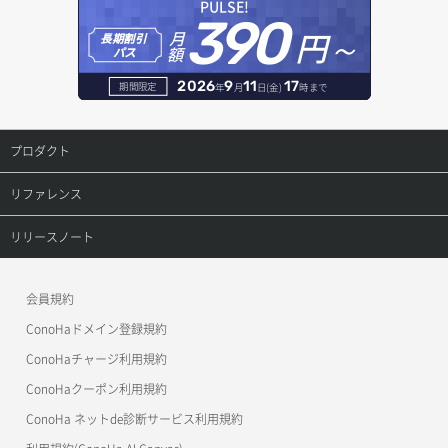
PULSE!
390
セキュリティグループ ルール詳細取得
円～
月
ヘルスモニタ更新
オブジェクト削除
長期割引
レコード作成
額
パス
セキュリティグループ一覧取得
ヘルスモニタ詳細取得
オブジェクト削除予約
レコード削除
2026
9
11
17
期間限定
年
月
日(金)
時まで
セキュリティグループ作成
メンバー一覧
オブジェクト複製
レコード更新
プロダクト
セキュリティグループ削除
メンバー削除
オブジェクト詳細取得
レコード詳細取得
プロダクトトップ
リファレンス
セキュリティグループ更新
メンバー更新
コンテナ一覧取得
ConoHa VPS(Ver.3.0)
リファレンストップ
リリースノート
セキュリティグループ詳細取得
メンバー詳細取得
コンテナ作成
ConoHa VPS(Ver.2.0)
公開API(ConoHa VPS Ver.3.0)
リリースノートトップ
ネットワーク一覧取得
会員規約
メンバー追加
コンテナ削除
ConoHa for GAME
MCP Server
ConoHaドメイン登録規約
ネットワーク作成（ローカルネットワーク用）
リスナー一覧取得
コンテナ詳細取得
OpenStack CLI
ConoHaチャージ利用規約
ネットワーク削除（ローカルネットワーク用）
リスナー作成
ConoHaクーポン利用規約
Terraform
ラージオブジェクトアップロード(DLO)
ConoHa ネットde診断サービス利用規約
ネットワーク詳細取得
s3cmd
リスナー削除
ラージオブジェクトアップロード(SLO)