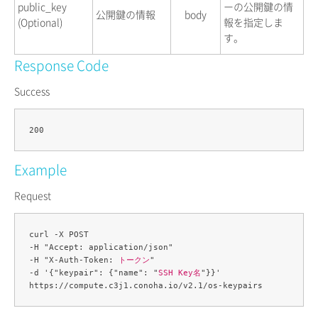
public_key
ーの公開鍵の情
公開鍵の情報
body
(Optional)
報を指定しま
す。
Response Code
Success
Example
Request
curl -X POST 

-H "Accept: application/json" 

-H "X-Auth-Token: 
トークン
" 

-d '{"keypair": {"name": "
SSH Key名
"}}' 
