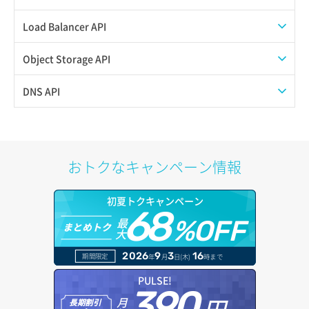
QoSポリシー一覧取得
Load Balancer API
QoSポリシー詳細取得
プール一覧取得
Object Storage API
サブネット一覧取得
プール作成
Web公開
DNS API
サブネット作成（ローカルネットワーク用）
プール削除
アカウント容量設定
ドメイン一覧取得
サブネット削除（ローカルネットワーク用）
プール更新
アカウント情報取得
ドメイン情報削除
おトクなキャンペーン情報
サブネット詳細取得
プール詳細取得
オブジェクトアップロード
ドメイン情報更新
初夏トクキャンペーン
セキュリティグループ ルール一覧取得
ヘルスモニタ一覧取得
68
オブジェクトダウンロード
ドメイン情報登録
最
%OFF
まとめトク
大
セキュリティグループ ルール作成
ヘルスモニタ作成
オブジェクトバージョン管理
ドメイン詳細取得
2026
9
3
16
期間限定
年
月
日(木)
時まで
セキュリティグループ ルール削除
ヘルスモニタ削除
オブジェクト一覧取得
レコード一覧取得
PULSE!
390
セキュリティグループ ルール詳細取得
円～
月
ヘルスモニタ更新
オブジェクト削除
長期割引
レコード作成