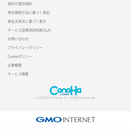
公開API(ConoHa VPS Ver.2.0)
契約代理店規約
ポート作成（ローカルネットワーク用）
リスナー詳細取得
特定商取引法に基づく表記
ポート作成（追加IP用）
ロードバランサー一覧取得
資金決済法に基づく表示
サービス品質保証制度(SLA)
ポート削除
ロードバランサー削除
お問い合わせ
ポート更新
ロードバランサー更新
プライバシーポリシー
Cookieポリシー
ポート詳細取得
ロードバランサー詳細取得
企業概要
ロードバランサー追加
サービス概要
© 2026 GMO Internet, Inc. All Rights Reserved.