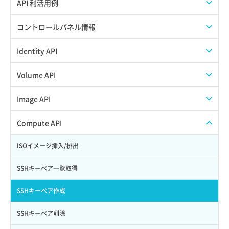
APIのご利用について
API 利活用例
APIでAPIサブユーザーを作成する
コントロールパネル情報
APIでVPSにISOイメージを挿入する
APIユーザーを作成する
Identity API
APIでVPSを作成する
API情報を確認する
Credential一覧取得
Volume API
Credential作成
スナップショット一覧取得
Image API
Credential削除
スナップショット作成
ISOイメージアップロード
Compute API
Credential詳細取得
スナップショット削除
ISOイメージ作成
ISOイメージ挿入/排出
サブユーザーからロールを紐づけ解除
スナップショット復元
イメージ一覧取得
SSHキーペア一覧取得
サブユーザーにロールを紐づけ
スナップショット詳細一覧取得
イメージ保存使用量取得
SSHキーペア作成
サブユーザー一覧取得
スナップショット詳細取得（アイテム指定）
イメージ保存容量取得
SSHキーペア削除