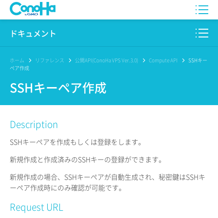
WING
ドキュメント
VPS
このサイトについて
ホーム
リファレンス
公開API(ConoHa VPS Ver.3.0)
Compute API
SSHキー
ペア作成
for GAME
プロダクト
SSHキーペア作成
AI Canvas
リファレンス
Description
Pencil
リリースノート
SSHキーペアを作成もしくは登録をします。
サービス一覧
新規作成と作成済みのSSHキーの登録ができます。
サポート
新規作成の場合、SSHキーペアが自動生成され、秘密鍵はSSHキ
ーペア作成時にのみ確認が可能です。
ログイン
Request URL