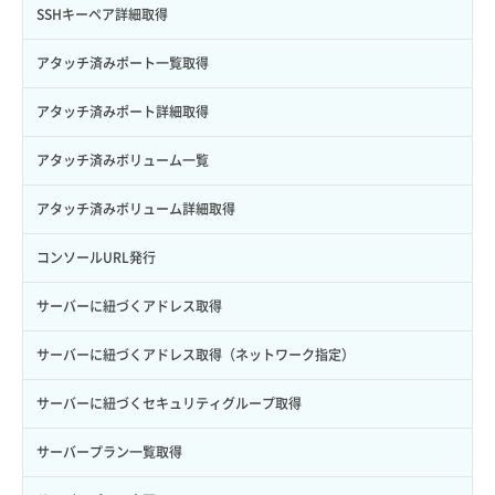
サブユーザー作成
バックアップリストア
イメージ保存容量変更
SSHキーペア詳細取得
サブユーザー削除
バックアップ一覧取得
イメージ削除
アタッチ済みポート一覧取得
サブユーザー更新
バックアップ詳細一覧取得
イメージ詳細取得
アタッチ済みポート詳細取得
サブユーザー詳細取得
バックアップ詳細取得
アタッチ済みボリューム一覧
トークン発行
ボリュームイメージ保存
アタッチ済みボリューム詳細取得
パーミッション一覧取得
ボリュームタイプ一覧取得
コンソールURL発行
ロールからパーミッションを紐づけ解除
ボリュームタイプ詳細取得
サーバーに紐づくアドレス取得
ロールにパーミッションを紐づけ
ボリューム一覧取得
サーバーに紐づくアドレス取得（ネットワーク指定）
ロール一覧取得
ボリューム作成
サーバーに紐づくセキュリティグループ取得
ロール作成
ボリューム削除
サーバープラン一覧取得
ロール削除
ボリューム更新