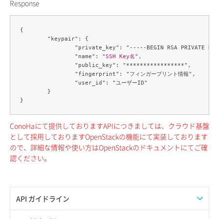
Response
{

	"keypair": {

		"private_key": "-----BEGIN RSA PRIVATE KEY-----n**********************n-----END RSA PRIVATE KEY-----n",

		"name": "
SSH Key名
",

		"public_key": "*****************",

		"fingerprint": "フィンガープリント情報",

		"user_id": "ユーザーID"

	}

ConoHaにて提供しておりますAPIにつきましては、クラウド基盤
として採用しておりますOpenStackの機能にて実装しております
ので、詳細な情報や使い方はOpenStackのドキュメントにてご確
認ください。
API ガイドライン