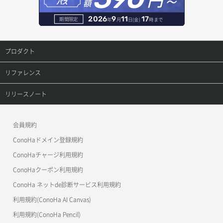
額
パス
セキュリティグループ一覧取得
ヘルスモニタ詳細取得
オブジェクト削除予約
レコード削除
2026
9
11
17
期間限定
年
月
日(金)
時まで
セキュリティグループ作成
メンバー一覧
オブジェクト複製
レコード更新
プロダクト
セキュリティグループ削除
メンバー削除
オブジェクト詳細取得
レコード詳細取得
プロダクトトップ
リファレンス
セキュリティグループ更新
メンバー更新
コンテナ一覧取得
ConoHa VPS(Ver.3.0)
リファレンストップ
リリースノート
セキュリティグループ詳細取得
メンバー詳細取得
コンテナ作成
ConoHa VPS(Ver.2.0)
公開API(ConoHa VPS Ver.3.0)
リリースノートトップ
ネットワーク一覧取得
会員規約
メンバー追加
コンテナ削除
ConoHa for GAME
MCP Server
ConoHaドメイン登録規約
ネットワーク作成（ローカルネットワーク用）
リスナー一覧取得
コンテナ詳細取得
OpenStack CLI
ConoHaチャージ利用規約
ネットワーク削除（ローカルネットワーク用）
リスナー作成
ConoHaクーポン利用規約
Terraform
ラージオブジェクトアップロード(DLO)
ConoHa ネットde診断サービス利用規約
ネットワーク詳細取得
s3cmd
リスナー削除
ラージオブジェクトアップロード(SLO)
利用規約(ConoHa AI Canvas)
S3Proxy
ポート一覧取得
リスナー更新
一時的Web公開
利用規約(ConoHa Pencil)