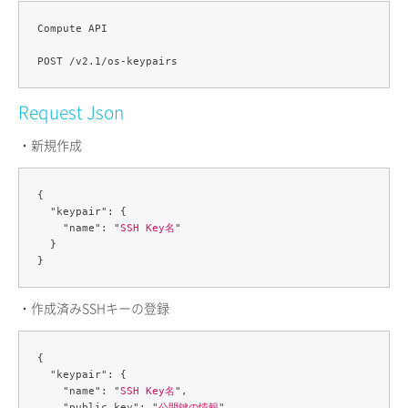
Compute API

Request Json
・新規作成
{

  "keypair": {

    "name": "
SSH Key名
"

  }

・作成済みSSHキーの登録
{

  "keypair": {

    "name": "
SSH Key名
",

    "public_key": "
公開鍵の情報
"
