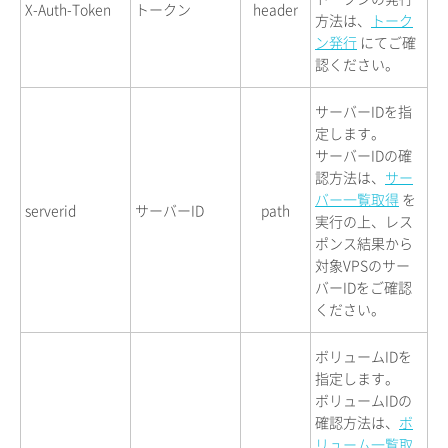
X-Auth-Token
トークン
header
方法は、
トーク
ン発行
にてご確
認ください。
サーバーIDを指
定します。
サーバーIDの確
認方法は、
サー
バー一覧取得
を
serverid
サーバーID
path
実行の上、レス
ポンス結果から
対象VPSのサー
バーIDをご確認
ください。
ボリュームIDを
指定します。
ボリュームIDの
確認方法は、
ボ
リューム一覧取