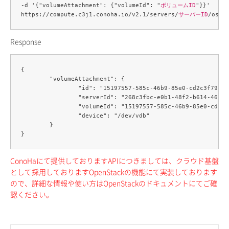
-d '{"volumeAttachment": {"volumeId": "
ボリュームID
"}}' 

https://compute.c3j1.conoha.io/v2.1/servers/
サーバーID
Response
{

	"volumeAttachment": {

		"id": "15197557-585c-46b9-85e0-cd2c3f794ebd",

		"serverId": "268c3fbc-e0b1-48f2-b614-4682d1ba6021",

		"volumeId": "15197557-585c-46b9-85e0-cd2c3f794ebd",

		"device": "/dev/vdb"

	}

ConoHaにて提供しておりますAPIにつきましては、クラウド基盤
として採用しておりますOpenStackの機能にて実装しております
ので、詳細な情報や使い方はOpenStackのドキュメントにてご確
認ください。