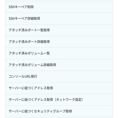
サブユーザー一覧取得
スナップショット詳細取得（アイテム指定）
イメージ保存容量取得
SSHキーペア削除
サブユーザー作成
バックアップリストア
イメージ保存容量変更
SSHキーペア詳細取得
サブユーザー削除
バックアップ一覧取得
イメージ削除
アタッチ済みポート一覧取得
サブユーザー更新
バックアップ詳細一覧取得
イメージ詳細取得
アタッチ済みポート詳細取得
サブユーザー詳細取得
バックアップ詳細取得
アタッチ済みボリューム一覧
トークン発行
ボリュームイメージ保存
アタッチ済みボリューム詳細取得
パーミッション一覧取得
ボリュームタイプ一覧取得
コンソールURL発行
ロールからパーミッションを紐づけ解除
ボリュームタイプ詳細取得
サーバーに紐づくアドレス取得
ロールにパーミッションを紐づけ
ボリューム一覧取得
サーバーに紐づくアドレス取得（ネットワーク指定）
ロール一覧取得
ボリューム作成
サーバーに紐づくセキュリティグループ取得