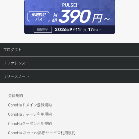
オブジェクト一覧取得
レコード一覧取得
PULSE!
390
セキュリティグループ ルール詳細取得
円～
月
ヘルスモニタ更新
オブジェクト削除
長期割引
レコード作成
額
パス
セキュリティグループ一覧取得
ヘルスモニタ詳細取得
オブジェクト削除予約
レコード削除
2026
9
11
17
期間限定
年
月
日(金)
時まで
セキュリティグループ作成
メンバー一覧
オブジェクト複製
レコード更新
プロダクト
セキュリティグループ削除
メンバー削除
オブジェクト詳細取得
レコード詳細取得
プロダクトトップ
リファレンス
セキュリティグループ更新
メンバー更新
コンテナ一覧取得
ConoHa VPS(Ver.3.0)
リファレンストップ
リリースノート
セキュリティグループ詳細取得
メンバー詳細取得
コンテナ作成
ConoHa VPS(Ver.2.0)
公開API(ConoHa VPS Ver.3.0)
リリースノートトップ
ネットワーク一覧取得
会員規約
メンバー追加
コンテナ削除
ConoHa for GAME
MCP Server
ConoHaドメイン登録規約
ネットワーク作成（ローカルネットワーク用）
リスナー一覧取得
コンテナ詳細取得
OpenStack CLI
ConoHaチャージ利用規約
ネットワーク削除（ローカルネットワーク用）
リスナー作成
ConoHaクーポン利用規約
Terraform
ラージオブジェクトアップロード(DLO)
ConoHa ネットde診断サービス利用規約
ネットワーク詳細取得
s3cmd
リスナー削除
ラージオブジェクトアップロード(SLO)