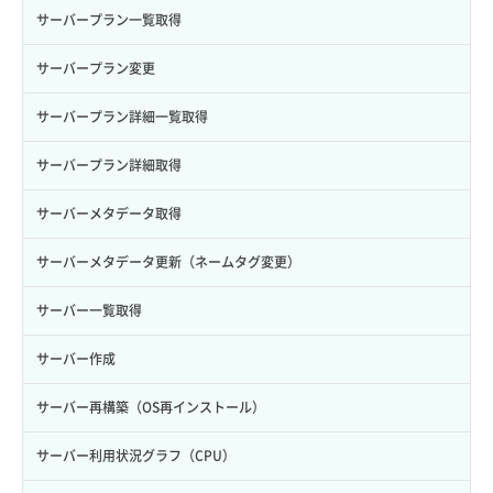
ロール作成
ボリューム削除
サーバープラン一覧取得
ロール削除
ボリューム更新
サーバープラン変更
ロール更新
ボリューム詳細一覧取得
サーバープラン詳細一覧取得
ロール詳細取得
ボリューム詳細取得
サーバープラン詳細取得
自動バックアップ有効化
サーバーメタデータ取得
自動バックアップ無効化
サーバーメタデータ更新（ネームタグ変更）
サーバー一覧取得
サーバー作成
サーバー再構築（OS再インストール）
サーバー利用状況グラフ（CPU）