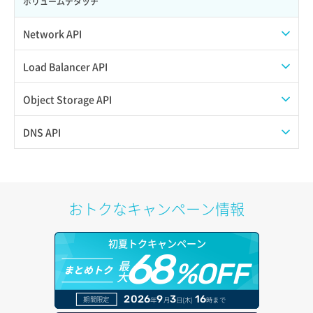
ボリュームデタッチ
Network API
QoSポリシー一覧取得
Load Balancer API
QoSポリシー詳細取得
プール一覧取得
Object Storage API
サブネット一覧取得
プール作成
Web公開
DNS API
サブネット作成（ローカルネットワーク用）
プール削除
アカウント容量設定
ドメイン一覧取得
サブネット削除（ローカルネットワーク用）
プール更新
アカウント情報取得
ドメイン情報削除
おトクなキャンペーン情報
サブネット詳細取得
プール詳細取得
オブジェクトアップロード
ドメイン情報更新
初夏トクキャンペーン
セキュリティグループ ルール一覧取得
ヘルスモニタ一覧取得
68
オブジェクトダウンロード
ドメイン情報登録
最
%OFF
まとめトク
大
セキュリティグループ ルール作成
ヘルスモニタ作成
オブジェクトバージョン管理
ドメイン詳細取得
2026
9
3
16
期間限定
年
月
日(木)
時まで
セキュリティグループ ルール削除
ヘルスモニタ削除