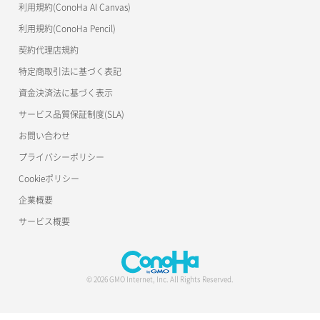
利用規約(ConoHa AI Canvas)
S3Proxy
ポート一覧取得
リスナー更新
一時的Web公開
利用規約(ConoHa Pencil)
公開API(ConoHa VPS Ver.2.0)
契約代理店規約
ポート作成（ローカルネットワーク用）
リスナー詳細取得
特定商取引法に基づく表記
ポート作成（追加IP用）
ロードバランサー一覧取得
資金決済法に基づく表示
サービス品質保証制度(SLA)
ポート削除
ロードバランサー削除
お問い合わせ
ポート更新
ロードバランサー更新
プライバシーポリシー
Cookieポリシー
ポート詳細取得
ロードバランサー詳細取得
企業概要
ロードバランサー追加
サービス概要
© 2026 GMO Internet, Inc. All Rights Reserved.