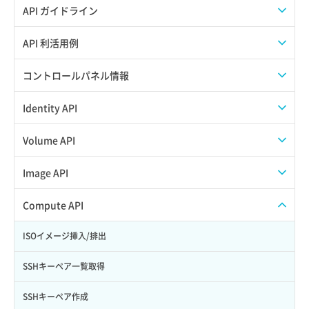
API ガイドライン
APIのご利用について
API 利活用例
APIでAPIサブユーザーを作成する
コントロールパネル情報
APIでVPSにISOイメージを挿入する
APIユーザーを作成する
Identity API
APIでVPSを作成する
API情報を確認する
Credential一覧取得
Volume API
Credential作成
スナップショット一覧取得
Image API
Credential削除
スナップショット作成
ISOイメージアップロード
Compute API
Credential詳細取得
スナップショット削除
ISOイメージ作成
ISOイメージ挿入/排出
サブユーザーからロールを紐づけ解除
スナップショット復元
イメージ一覧取得
SSHキーペア一覧取得
サブユーザーにロールを紐づけ
スナップショット詳細一覧取得
イメージ保存使用量取得
SSHキーペア作成