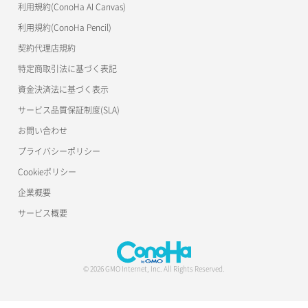
利用規約(ConoHa AI Canvas)
S3Proxy
ポート一覧取得
リスナー更新
一時的Web公開
利用規約(ConoHa Pencil)
公開API(ConoHa VPS Ver.2.0)
契約代理店規約
ポート作成（ローカルネットワーク用）
リスナー詳細取得
特定商取引法に基づく表記
ポート作成（追加IP用）
ロードバランサー一覧取得
資金決済法に基づく表示
サービス品質保証制度(SLA)
ポート削除
ロードバランサー削除
お問い合わせ
ポート更新
ロードバランサー更新
プライバシーポリシー
Cookieポリシー
ポート詳細取得
ロードバランサー詳細取得
企業概要
ロードバランサー追加
サービス概要
© 2026 GMO Internet, Inc. All Rights Reserved.