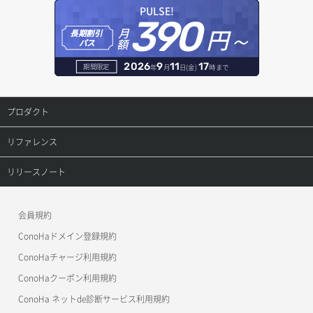
オブジェクト一覧取得
レコード一覧取得
PULSE!
390
セキュリティグループ ルール詳細取得
円～
月
ヘルスモニタ更新
オブジェクト削除
長期割引
レコード作成
額
パス
セキュリティグループ一覧取得
ヘルスモニタ詳細取得
オブジェクト削除予約
レコード削除
2026
9
11
17
期間限定
年
月
日(金)
時まで
セキュリティグループ作成
メンバー一覧
オブジェクト複製
レコード更新
プロダクト
セキュリティグループ削除
メンバー削除
オブジェクト詳細取得
レコード詳細取得
プロダクトトップ
リファレンス
セキュリティグループ更新
メンバー更新
コンテナ一覧取得
ConoHa VPS(Ver.3.0)
リファレンストップ
リリースノート
セキュリティグループ詳細取得
メンバー詳細取得
コンテナ作成
ConoHa VPS(Ver.2.0)
公開API(ConoHa VPS Ver.3.0)
リリースノートトップ
ネットワーク一覧取得
会員規約
メンバー追加
コンテナ削除
ConoHa for GAME
MCP Server
ConoHaドメイン登録規約
ネットワーク作成（ローカルネットワーク用）
リスナー一覧取得
コンテナ詳細取得
OpenStack CLI
ConoHaチャージ利用規約
ネットワーク削除（ローカルネットワーク用）
リスナー作成
ConoHaクーポン利用規約
Terraform
ラージオブジェクトアップロード(DLO)
ConoHa ネットde診断サービス利用規約
ネットワーク詳細取得
s3cmd
リスナー削除
ラージオブジェクトアップロード(SLO)