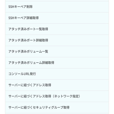
サブユーザー一覧取得
スナップショット詳細取得（アイテム指定）
イメージ保存容量取得
SSHキーペア削除
サブユーザー作成
バックアップリストア
イメージ保存容量変更
SSHキーペア詳細取得
サブユーザー削除
バックアップ一覧取得
イメージ削除
アタッチ済みポート一覧取得
サブユーザー更新
バックアップ詳細一覧取得
イメージ詳細取得
アタッチ済みポート詳細取得
サブユーザー詳細取得
バックアップ詳細取得
アタッチ済みボリューム一覧
トークン発行
ボリュームイメージ保存
アタッチ済みボリューム詳細取得
パーミッション一覧取得
ボリュームタイプ一覧取得
コンソールURL発行
ロールからパーミッションを紐づけ解除
ボリュームタイプ詳細取得
サーバーに紐づくアドレス取得
ロールにパーミッションを紐づけ
ボリューム一覧取得
サーバーに紐づくアドレス取得（ネットワーク指定）
ロール一覧取得
ボリューム作成
サーバーに紐づくセキュリティグループ取得