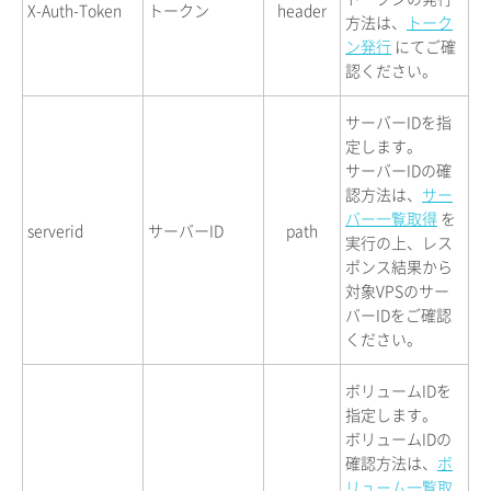
X-Auth-Token
トークン
header
方法は、
トーク
ン発行
にてご確
認ください。
サーバーIDを指
定します。
サーバーIDの確
認方法は、
サー
バー一覧取得
を
serverid
サーバーID
path
実行の上、レス
ポンス結果から
対象VPSのサー
バーIDをご確認
ください。
ボリュームIDを
指定します。
ボリュームIDの
確認方法は、
ボ
リューム一覧取