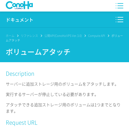
WING
ドキュメント
VPS
このサイトについて
ホーム
リファレンス
公開API(ConoHa VPS Ver.3.0)
Compute API
ボリュー
ムアタッチ
for GAME
プロダクト
ボリュームアタッチ
AI Canvas
リファレンス
Description
Pencil
リリースノート
サーバーに追加ストレージ用のボリュームをアタッチします。
サービス一覧
実行するサーバーが停止している必要があります。
サポート
アタッチできる追加ストレージ用のボリュームは1つまでとなり
ます。
ログイン
Request URL