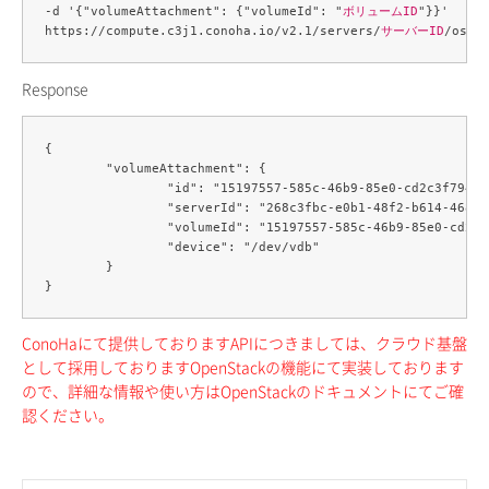
-d '{"volumeAttachment": {"volumeId": "
ボリュームID
"}}' 

https://compute.c3j1.conoha.io/v2.1/servers/
サーバーID
Response
{

	"volumeAttachment": {

		"id": "15197557-585c-46b9-85e0-cd2c3f794ebd",

		"serverId": "268c3fbc-e0b1-48f2-b614-4682d1ba6021",

		"volumeId": "15197557-585c-46b9-85e0-cd2c3f794ebd",

		"device": "/dev/vdb"

	}

ConoHaにて提供しておりますAPIにつきましては、クラウド基盤
として採用しておりますOpenStackの機能にて実装しております
ので、詳細な情報や使い方はOpenStackのドキュメントにてご確
認ください。