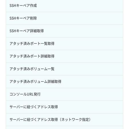
サブユーザーにロールを紐づけ
スナップショット詳細一覧取得
イメージ保存使用量取得
SSHキーペア作成
サブユーザー一覧取得
スナップショット詳細取得（アイテム指定）
イメージ保存容量取得
SSHキーペア削除
サブユーザー作成
バックアップリストア
イメージ保存容量変更
SSHキーペア詳細取得
サブユーザー削除
バックアップ一覧取得
イメージ削除
アタッチ済みポート一覧取得
サブユーザー更新
バックアップ詳細一覧取得
イメージ詳細取得
アタッチ済みポート詳細取得
サブユーザー詳細取得
バックアップ詳細取得
アタッチ済みボリューム一覧
トークン発行
ボリュームイメージ保存
アタッチ済みボリューム詳細取得
パーミッション一覧取得
ボリュームタイプ一覧取得
コンソールURL発行
ロールからパーミッションを紐づけ解除
ボリュームタイプ詳細取得
サーバーに紐づくアドレス取得
ロールにパーミッションを紐づけ
ボリューム一覧取得
サーバーに紐づくアドレス取得（ネットワーク指定）