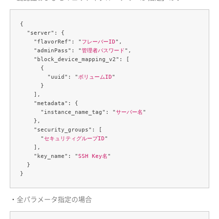
{

  "server": {

    "flavorRef": "
フレーバーID
",

    "adminPass": "
管理者パスワード
",

    "block_device_mapping_v2": [

      {

        "uuid": "
ボリュームID
"

      }

    ],

    "metadata": {

      "instance_name_tag": "
サーバー名
"

    },

    "security_groups": [

      "
セキュリティグループID
"

    ],

    "key_name": "
SSH Key名
"

  }

・全パラメータ指定の場合