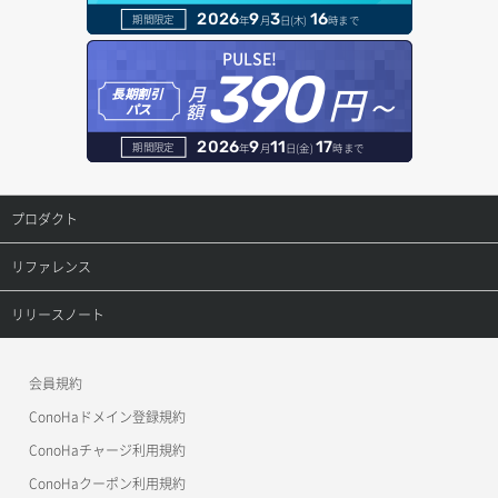
2026
9
3
16
期間限定
年
月
日(木)
時まで
セキュリティグループ ルール削除
ヘルスモニタ削除
オブジェクト一覧取得
レコード一覧取得
PULSE!
390
セキュリティグループ ルール詳細取得
円～
月
ヘルスモニタ更新
オブジェクト削除
長期割引
レコード作成
額
パス
セキュリティグループ一覧取得
ヘルスモニタ詳細取得
オブジェクト削除予約
レコード削除
2026
9
11
17
期間限定
年
月
日(金)
時まで
セキュリティグループ作成
メンバー一覧
オブジェクト複製
レコード更新
プロダクト
セキュリティグループ削除
メンバー削除
オブジェクト詳細取得
レコード詳細取得
プロダクトトップ
リファレンス
セキュリティグループ更新
メンバー更新
コンテナ一覧取得
ConoHa VPS(Ver.3.0)
リファレンストップ
リリースノート
セキュリティグループ詳細取得
メンバー詳細取得
コンテナ作成
ConoHa VPS(Ver.2.0)
公開API(ConoHa VPS Ver.3.0)
リリースノートトップ
ネットワーク一覧取得
会員規約
メンバー追加
コンテナ削除
ConoHa for GAME
MCP Server
ConoHaドメイン登録規約
ネットワーク作成（ローカルネットワーク用）
リスナー一覧取得
コンテナ詳細取得
OpenStack CLI
ConoHaチャージ利用規約
ネットワーク削除（ローカルネットワーク用）
リスナー作成
ConoHaクーポン利用規約
Terraform
ラージオブジェクトアップロード(DLO)