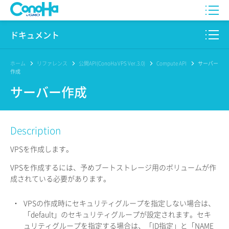
WING
ドキュメント
VPS
このサイトについて
ホーム
リファレンス
公開API(ConoHa VPS Ver.3.0)
Compute API
サーバー
作成
for GAME
プロダクト
サーバー作成
AI Canvas
リファレンス
Description
Pencil
リリースノート
VPSを作成します。
サービス一覧
VPSを作成するには、予めブートストレージ用のボリュームが作
成されている必要があります。
サポート
ログイン
・
VPSの作成時にセキュリティグループを指定しない場合は、
「default」のセキュリティグループが設定されます。セキ
ュリティグループを指定する場合は、「ID指定」と「NAME