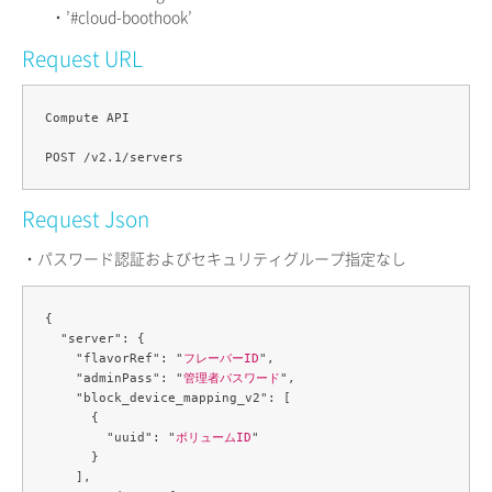
・’#cloud-boothook’
Request URL
Compute API

Request Json
・パスワード認証およびセキュリティグループ指定なし
{

  "server": {

    "flavorRef": "
フレーバーID
",

    "adminPass": "
管理者パスワード
",

    "block_device_mapping_v2": [

      {

        "uuid": "
ボリュームID
"

      }

    ],
