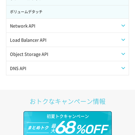
ボリュームデタッチ
Network API
QoSポリシー一覧取得
Load Balancer API
QoSポリシー詳細取得
プール一覧取得
Object Storage API
サブネット一覧取得
プール作成
Web公開
DNS API
サブネット作成（ローカルネットワーク用）
プール削除
アカウント容量設定
ドメイン一覧取得
サブネット削除（ローカルネットワーク用）
プール更新
アカウント情報取得
ドメイン情報削除
おトクなキャンペーン情報
サブネット詳細取得
プール詳細取得
オブジェクトアップロード
ドメイン情報更新
初夏トクキャンペーン
セキュリティグループ ルール一覧取得
ヘルスモニタ一覧取得
68
オブジェクトダウンロード
ドメイン情報登録
最
%OFF
まとめトク
大
セキュリティグループ ルール作成
ヘルスモニタ作成
オブジェクトバージョン管理
ドメイン詳細取得