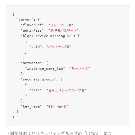
{

  "server": {

    "flavorRef": "
フレーバーID
",

    "adminPass": "
管理者パスワード
",

    "block_device_mapping_v2": [

      {

        "uuid": "
ボリュームID
"

      }

    ],

    "metadata": {

      "instance_name_tag": "
サーバー名
"

    },

    "security_groups": [

      {

        "name": "
セキュリティグループ名
"

      }

    ],

    "key_name": "
SSH Key名
"

  }

・鍵認証およびセキュリティグループの「ID 指定」あり