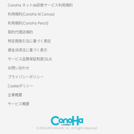
ConoHa ネットde診断サービス利用規約
ネットワーク詳細取得
s3cmd
リスナー削除
ラージオブジェクトアップロード(SLO)
利用規約(ConoHa AI Canvas)
S3Proxy
ポート一覧取得
リスナー更新
一時的Web公開
利用規約(ConoHa Pencil)
公開API(ConoHa VPS Ver.2.0)
契約代理店規約
ポート作成（ローカルネットワーク用）
リスナー詳細取得
特定商取引法に基づく表記
ポート作成（追加IP用）
ロードバランサー一覧取得
資金決済法に基づく表示
サービス品質保証制度(SLA)
ポート削除
ロードバランサー削除
お問い合わせ
ポート更新
ロードバランサー更新
プライバシーポリシー
Cookieポリシー
ポート詳細取得
ロードバランサー詳細取得
企業概要
ロードバランサー追加
サービス概要
© 2026 GMO Internet, Inc. All Rights Reserved.