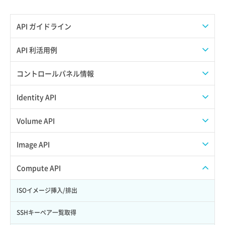
API ガイドライン
APIのご利用について
API 利活用例
APIでAPIサブユーザーを作成する
コントロールパネル情報
APIでVPSにISOイメージを挿入する
APIユーザーを作成する
Identity API
APIでVPSを作成する
API情報を確認する
Credential一覧取得
Volume API
Credential作成
スナップショット一覧取得
Image API
Credential削除
スナップショット作成
ISOイメージアップロード
Compute API
Credential詳細取得
スナップショット削除
ISOイメージ作成
ISOイメージ挿入/排出
サブユーザーからロールを紐づけ解除
スナップショット復元
イメージ一覧取得
SSHキーペア一覧取得