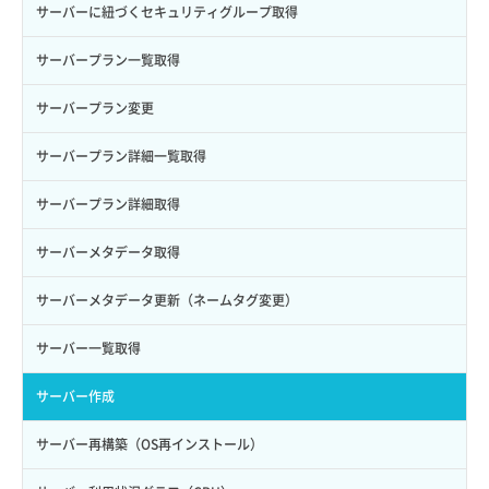
ロール一覧取得
ボリューム作成
サーバーに紐づくセキュリティグループ取得
ロール作成
ボリューム削除
サーバープラン一覧取得
ロール削除
ボリューム更新
サーバープラン変更
ロール更新
ボリューム詳細一覧取得
サーバープラン詳細一覧取得
ロール詳細取得
ボリューム詳細取得
サーバープラン詳細取得
自動バックアップ有効化
サーバーメタデータ取得
自動バックアップ無効化
サーバーメタデータ更新（ネームタグ変更）
サーバー一覧取得
サーバー作成
サーバー再構築（OS再インストール）