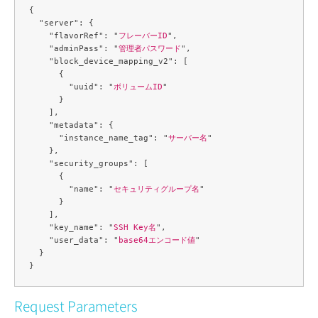
{

  "server": {

    "flavorRef": "
フレーバーID
",

    "adminPass": "
管理者パスワード
",

    "block_device_mapping_v2": [

      {

        "uuid": "
ボリュームID
"

      }

    ],

    "metadata": {

      "instance_name_tag": "
サーバー名
"

    },

    "security_groups": [

      {

        "name": "
セキュリティグループ名
"

      }

    ],

    "key_name": "
SSH Key名
",

    "user_data": "
base64エンコード値
"

  }

Request Parameters