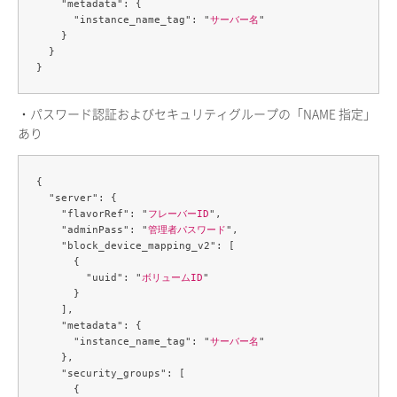
    "metadata": {

      "instance_name_tag": "
サーバー名
"

    }

  }

・パスワード認証およびセキュリティグループの「NAME 指定」
あり
{

  "server": {

    "flavorRef": "
フレーバーID
",

    "adminPass": "
管理者パスワード
",

    "block_device_mapping_v2": [

      {

        "uuid": "
ボリュームID
"

      }

    ],

    "metadata": {

      "instance_name_tag": "
サーバー名
"

    },

    "security_groups": [

      {
