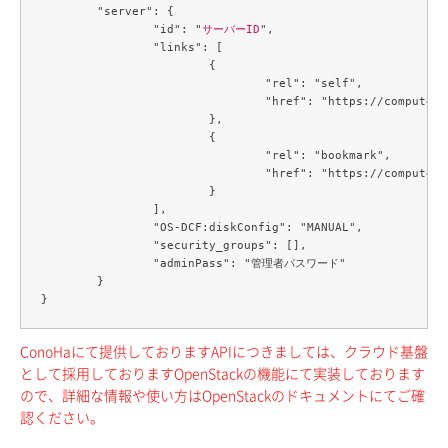
	"server": {

		"id": "
サーバーID
",

		"links": [

			{

				"rel": "self",

				"href": "https://compute.c3j1.conoha.io/v2.1/servers/ec8fbc40-658f-453d-b817-e66a6cf530f2"

			},

			{

				"rel": "bookmark",

				"href": "https://compute.c3j1.conoha.io/servers/ec8fbc40-658f-453d-b817-e66a6cf530f2"

			}

		],

		"OS-DCF:diskConfig": "MANUAL",

		"security_groups": [],

		"adminPass": "管理者パスワード"

	}

ConoHaにて提供しておりますAPIにつきましては、クラウド基盤
として採用しておりますOpenStackの機能にて実装しております
ので、詳細な情報や使い方はOpenStackのドキュメントにてご確
認ください。