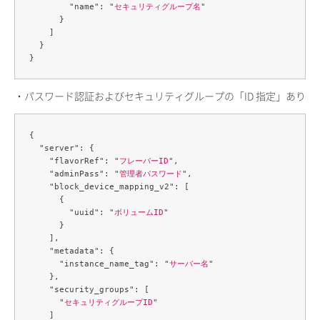
        "name": "
セキュリティグループ名
"

      }

    ]

  }

・パスワード認証およびセキュリティグループの「ID 指定」あり
{

  "server": {

    "flavorRef": "
フレーバーID
",

    "adminPass": "
管理者パスワード
",

    "block_device_mapping_v2": [

      {

        "uuid": "
ボリュームID
"

      }

    ],

    "metadata": {

      "instance_name_tag": "
サーバー名
"

    },

    "security_groups": [

      "
セキュリティグループID
"

    ]
