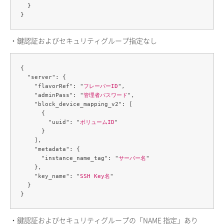
  }

・鍵認証およびセキュリティグループ指定なし
{

  "server": {

    "flavorRef": "
フレーバーID
",

    "adminPass": "
管理者パスワード
",

    "block_device_mapping_v2": [

      {

        "uuid": "
ボリュームID
"

      }

    ],

    "metadata": {

      "instance_name_tag": "
サーバー名
"

    },

    "key_name": "
SSH Key名
"

  }

・鍵認証およびセキュリティグループの「NAME 指定」あり