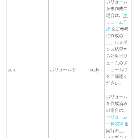
ボリューム
が未作成の
場合は、
ボ
リューム作
成
をご参考
に作成の
上、レスポ
ンス結果か
ら対象ボリ
ュームのボ
uuid
ボリュームID
body
リュームID
をご確認く
ださい。
ボリューム
を作成済み
の場合は、
ボリューム
一覧取得
を
実行の上、
レスポンス