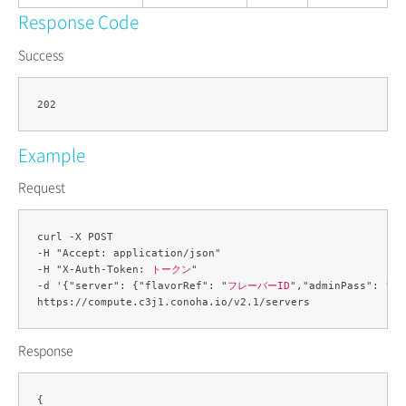
Response Code
Success
Example
Request
curl -X POST 

-H "Accept: application/json" 

-H "X-Auth-Token: 
トークン
" 

-d '{"server": {"flavorRef": "
フレーバーID
","adminPass": "
管
Response
{
