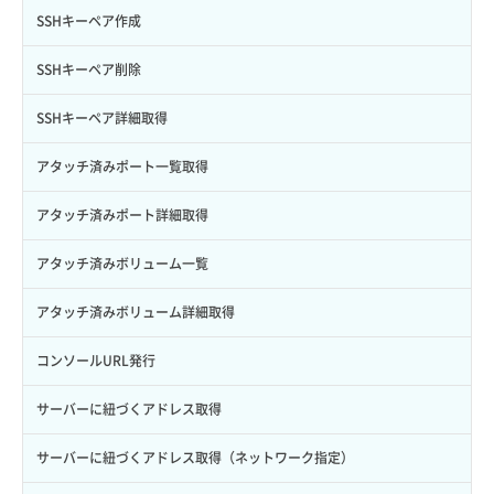
サブユーザーにロールを紐づけ
スナップショット詳細一覧取得
イメージ保存使用量取得
SSHキーペア作成
サブユーザー一覧取得
スナップショット詳細取得（アイテム指定）
イメージ保存容量取得
SSHキーペア削除
サブユーザー作成
バックアップリストア
イメージ保存容量変更
SSHキーペア詳細取得
サブユーザー削除
バックアップ一覧取得
イメージ削除
アタッチ済みポート一覧取得
サブユーザー更新
バックアップ詳細一覧取得
イメージ詳細取得
アタッチ済みポート詳細取得
サブユーザー詳細取得
バックアップ詳細取得
アタッチ済みボリューム一覧
トークン発行
ボリュームイメージ保存
アタッチ済みボリューム詳細取得
パーミッション一覧取得
ボリュームタイプ一覧取得
コンソールURL発行
ロールからパーミッションを紐づけ解除
ボリュームタイプ詳細取得
サーバーに紐づくアドレス取得
ロールにパーミッションを紐づけ
ボリューム一覧取得
サーバーに紐づくアドレス取得（ネットワーク指定）