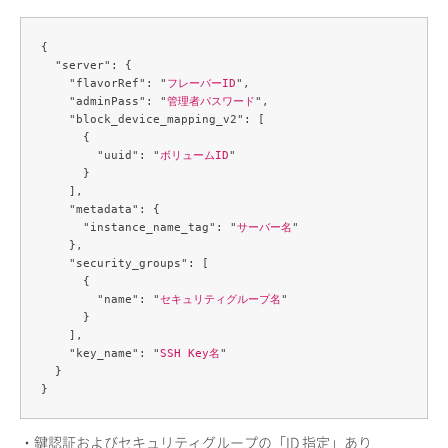
{

  "server": {

    "flavorRef": "
フレーバーID
",

    "adminPass": "
管理者パスワード
",

    "block_device_mapping_v2": [

      {

        "uuid": "
ボリュームID
"

      }

    ],

    "metadata": {

      "instance_name_tag": "
サーバー名
"

    },

    "security_groups": [

      {

        "name": "
セキュリティグループ名
"

      }

    ],

    "key_name": "
SSH Key名
"

  }

・鍵認証およびセキュリティグループの「ID 指定」あり