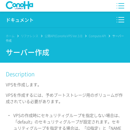
WING
ドキュメント
VPS
このサイトについて
ホーム
リファレンス
公開API(ConoHa VPS Ver.3.0)
Compute API
サーバー
作成
for GAME
プロダクト
サーバー作成
AI Canvas
リファレンス
Description
Pencil
リリースノート
VPSを作成します。
サービス一覧
VPSを作成するには、予めブートストレージ用のボリュームが作
成されている必要があります。
サポート
ログイン
・
VPSの作成時にセキュリティグループを指定しない場合は、
「default」のセキュリティグループが設定されます。セキ
ュリティグループを指定する場合は、「ID指定」と「NAME