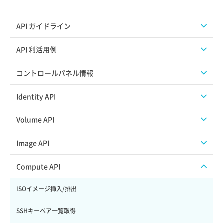
API ガイドライン
APIのご利用について
API 利活用例
APIでAPIサブユーザーを作成する
コントロールパネル情報
APIでVPSにISOイメージを挿入する
APIユーザーを作成する
Identity API
APIでVPSを作成する
API情報を確認する
Credential一覧取得
Volume API
Credential作成
スナップショット一覧取得
Image API
Credential削除
スナップショット作成
ISOイメージアップロード
Compute API
Credential詳細取得
スナップショット削除
ISOイメージ作成
ISOイメージ挿入/排出
サブユーザーからロールを紐づけ解除
スナップショット復元
イメージ一覧取得
SSHキーペア一覧取得