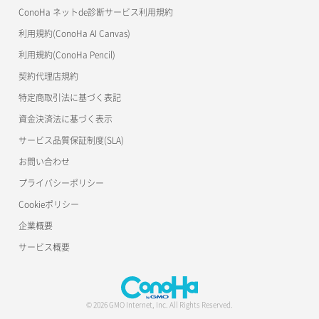
ConoHa ネットde診断サービス利用規約
ネットワーク詳細取得
s3cmd
リスナー削除
ラージオブジェクトアップロード(SLO)
利用規約(ConoHa AI Canvas)
S3Proxy
ポート一覧取得
リスナー更新
一時的Web公開
利用規約(ConoHa Pencil)
公開API(ConoHa VPS Ver.2.0)
契約代理店規約
ポート作成（ローカルネットワーク用）
リスナー詳細取得
特定商取引法に基づく表記
ポート作成（追加IP用）
ロードバランサー一覧取得
資金決済法に基づく表示
サービス品質保証制度(SLA)
ポート削除
ロードバランサー削除
お問い合わせ
ポート更新
ロードバランサー更新
プライバシーポリシー
Cookieポリシー
ポート詳細取得
ロードバランサー詳細取得
企業概要
ロードバランサー追加
サービス概要
© 2026 GMO Internet, Inc. All Rights Reserved.