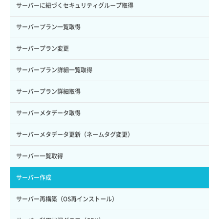
ロール一覧取得
ボリューム作成
サーバーに紐づくセキュリティグループ取得
ロール作成
ボリューム削除
サーバープラン一覧取得
ロール削除
ボリューム更新
サーバープラン変更
ロール更新
ボリューム詳細一覧取得
サーバープラン詳細一覧取得
ロール詳細取得
ボリューム詳細取得
サーバープラン詳細取得
自動バックアップ有効化
サーバーメタデータ取得
自動バックアップ無効化
サーバーメタデータ更新（ネームタグ変更）
サーバー一覧取得
サーバー作成
サーバー再構築（OS再インストール）