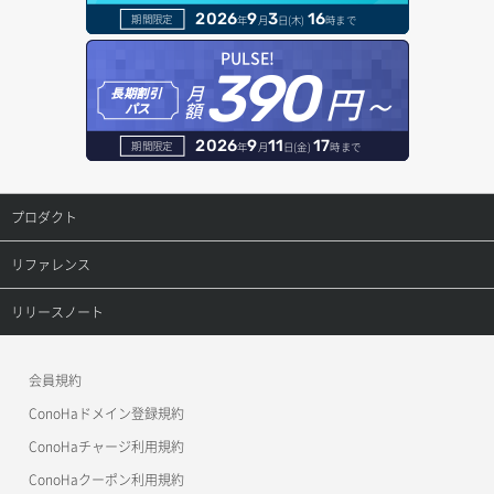
2026
9
3
16
期間限定
年
月
日(木)
時まで
セキュリティグループ ルール削除
ヘルスモニタ削除
オブジェクト一覧取得
レコード一覧取得
PULSE!
390
セキュリティグループ ルール詳細取得
円～
月
ヘルスモニタ更新
オブジェクト削除
長期割引
レコード作成
額
パス
セキュリティグループ一覧取得
ヘルスモニタ詳細取得
オブジェクト削除予約
レコード削除
2026
9
11
17
期間限定
年
月
日(金)
時まで
セキュリティグループ作成
メンバー一覧
オブジェクト複製
レコード更新
プロダクト
セキュリティグループ削除
メンバー削除
オブジェクト詳細取得
レコード詳細取得
プロダクトトップ
リファレンス
セキュリティグループ更新
メンバー更新
コンテナ一覧取得
ConoHa VPS(Ver.3.0)
リファレンストップ
リリースノート
セキュリティグループ詳細取得
メンバー詳細取得
コンテナ作成
ConoHa VPS(Ver.2.0)
公開API(ConoHa VPS Ver.3.0)
リリースノートトップ
ネットワーク一覧取得
会員規約
メンバー追加
コンテナ削除
ConoHa for GAME
MCP Server
ConoHaドメイン登録規約
ネットワーク作成（ローカルネットワーク用）
リスナー一覧取得
コンテナ詳細取得
OpenStack CLI
ConoHaチャージ利用規約
ネットワーク削除（ローカルネットワーク用）
リスナー作成
ConoHaクーポン利用規約
Terraform
ラージオブジェクトアップロード(DLO)