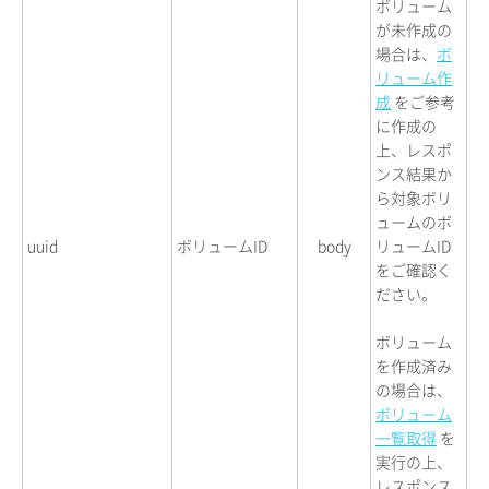
ボリューム
が未作成の
場合は、
ボ
リューム作
成
をご参考
に作成の
上、レスポ
ンス結果か
ら対象ボリ
ュームのボ
uuid
ボリュームID
body
リュームID
をご確認く
ださい。
ボリューム
を作成済み
の場合は、
ボリューム
一覧取得
を
実行の上、
レスポンス