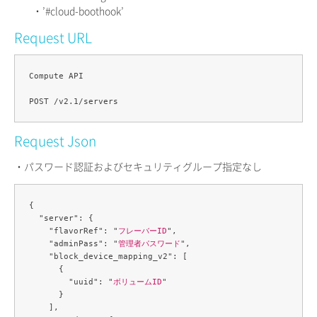
・’#cloud-boothook’
Request URL
Compute API

Request Json
・パスワード認証およびセキュリティグループ指定なし
{

  "server": {

    "flavorRef": "
フレーバーID
",

    "adminPass": "
管理者パスワード
",

    "block_device_mapping_v2": [

      {

        "uuid": "
ボリュームID
"

      }

    ],
