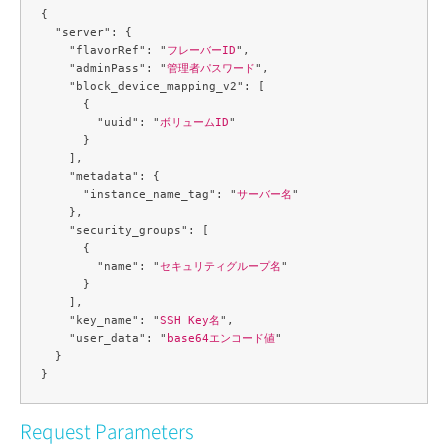
{

  "server": {

    "flavorRef": "
フレーバーID
",

    "adminPass": "
管理者パスワード
",

    "block_device_mapping_v2": [

      {

        "uuid": "
ボリュームID
"

      }

    ],

    "metadata": {

      "instance_name_tag": "
サーバー名
"

    },

    "security_groups": [

      {

        "name": "
セキュリティグループ名
"

      }

    ],

    "key_name": "
SSH Key名
",

    "user_data": "
base64エンコード値
"

  }

Request Parameters