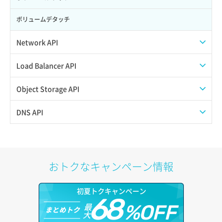
ボリュームデタッチ
Network API
QoSポリシー一覧取得
Load Balancer API
QoSポリシー詳細取得
プール一覧取得
Object Storage API
サブネット一覧取得
プール作成
Web公開
DNS API
サブネット作成（ローカルネットワーク用）
プール削除
アカウント容量設定
ドメイン一覧取得
サブネット削除（ローカルネットワーク用）
プール更新
アカウント情報取得
ドメイン情報削除
おトクなキャンペーン情報
サブネット詳細取得
プール詳細取得
オブジェクトアップロード
ドメイン情報更新
初夏トクキャンペーン
セキュリティグループ ルール一覧取得
ヘルスモニタ一覧取得
68
オブジェクトダウンロード
ドメイン情報登録
最
%OFF
まとめトク
大
セキュリティグループ ルール作成
ヘルスモニタ作成
オブジェクトバージョン管理
ドメイン詳細取得