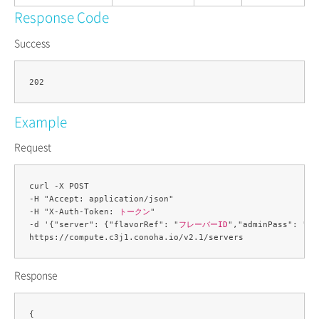
Response Code
Success
Example
Request
curl -X POST 

-H "Accept: application/json" 

-H "X-Auth-Token: 
トークン
" 

-d '{"server": {"flavorRef": "
フレーバーID
","adminPass": "
管
Response
{
