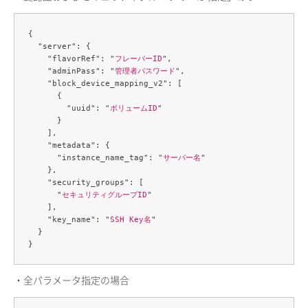
{

  "server": {

    "flavorRef": "
フレーバーID
",

    "adminPass": "
管理者パスワード
",

    "block_device_mapping_v2": [

      {

        "uuid": "
ボリュームID
"

      }

    ],

    "metadata": {

      "instance_name_tag": "
サーバー名
"

    },

    "security_groups": [

      "
セキュリティグループID
"

    ],

    "key_name": "
SSH Key名
"

  }

・全パラメータ指定の場合