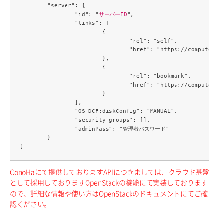
	"server": {

		"id": "
サーバーID
",

		"links": [

			{

				"rel": "self",

				"href": "https://compute.c3j1.conoha.io/v2.1/servers/ec8fbc40-658f-453d-b817-e66a6cf530f2"

			},

			{

				"rel": "bookmark",

				"href": "https://compute.c3j1.conoha.io/servers/ec8fbc40-658f-453d-b817-e66a6cf530f2"

			}

		],

		"OS-DCF:diskConfig": "MANUAL",

		"security_groups": [],

		"adminPass": "管理者パスワード"

	}

ConoHaにて提供しておりますAPIにつきましては、クラウド基盤
として採用しておりますOpenStackの機能にて実装しております
ので、詳細な情報や使い方はOpenStackのドキュメントにてご確
認ください。