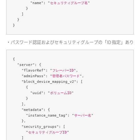
        "name": "
セキュリティグループ名
"

      }

    ]

  }

・パスワード認証およびセキュリティグループの「ID 指定」あり
{

  "server": {

    "flavorRef": "
フレーバーID
",

    "adminPass": "
管理者パスワード
",

    "block_device_mapping_v2": [

      {

        "uuid": "
ボリュームID
"

      }

    ],

    "metadata": {

      "instance_name_tag": "
サーバー名
"

    },

    "security_groups": [

      "
セキュリティグループID
"

    ]
