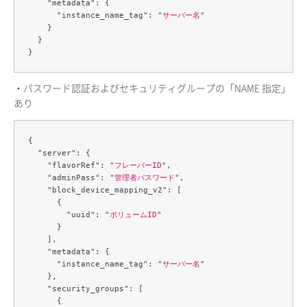
    "metadata": {

      "instance_name_tag": "
サーバー名
"

    }

  }

・パスワード認証およびセキュリティグループの「NAME 指定」
あり
{

  "server": {

    "flavorRef": "
フレーバーID
",

    "adminPass": "
管理者パスワード
",

    "block_device_mapping_v2": [

      {

        "uuid": "
ボリュームID
"

      }

    ],

    "metadata": {

      "instance_name_tag": "
サーバー名
"

    },

    "security_groups": [

      {
