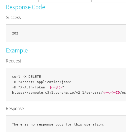
Response Code
Success
Example
Request
curl -X DELETE 

-H "Accept: application/json" 

-H "X-Auth-Token: 
トークン
" 

https://compute.c3j1.conoha.io/v2.1/servers/
サーバーID
/os-i
Response