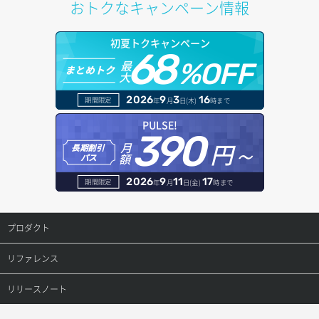
おトクなキャンペーン情報
サブネット詳細取得
プール詳細取得
オブジェクトアップロード
ドメイン情報更新
初夏トクキャンペーン
セキュリティグループ ルール一覧取得
ヘルスモニタ一覧取得
68
オブジェクトダウンロード
ドメイン情報登録
最
%OFF
まとめトク
大
セキュリティグループ ルール作成
ヘルスモニタ作成
オブジェクトバージョン管理
ドメイン詳細取得
2026
9
3
16
期間限定
年
月
日(木)
時まで
セキュリティグループ ルール削除
ヘルスモニタ削除
オブジェクト一覧取得
レコード一覧取得
PULSE!
390
セキュリティグループ ルール詳細取得
円～
月
ヘルスモニタ更新
オブジェクト削除
長期割引
レコード作成
額
パス
セキュリティグループ一覧取得
ヘルスモニタ詳細取得
オブジェクト削除予約
レコード削除
2026
9
11
17
期間限定
年
月
日(金)
時まで
セキュリティグループ作成
メンバー一覧
オブジェクト複製
レコード更新
プロダクト
セキュリティグループ削除
メンバー削除
オブジェクト詳細取得
レコード詳細取得
プロダクトトップ
リファレンス
セキュリティグループ更新
メンバー更新
コンテナ一覧取得
ConoHa VPS(Ver.3.0)
リファレンストップ
リリースノート
セキュリティグループ詳細取得
メンバー詳細取得
コンテナ作成
ConoHa VPS(Ver.2.0)
公開API(ConoHa VPS Ver.3.0)
リリースノートトップ