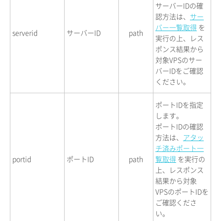
サーバーIDの確
認方法は、
サー
バー一覧取得
を
serverid
サーバーID
path
実行の上、レス
ポンス結果から
対象VPSのサー
バーIDをご確認
ください。
ポートIDを指定
します。
ポートIDの確認
方法は、
アタッ
チ済みポート一
portid
ポートID
path
覧取得
を実行の
上、レスポンス
結果から対象
VPSのポートIDを
ご確認くださ
い。