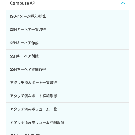
Credential削除
スナップショット作成
ISOイメージアップロード
Compute API
Credential詳細取得
スナップショット削除
ISOイメージ作成
ISOイメージ挿入/排出
サブユーザーからロールを紐づけ解除
スナップショット復元
イメージ一覧取得
SSHキーペア一覧取得
サブユーザーにロールを紐づけ
スナップショット詳細一覧取得
イメージ保存使用量取得
SSHキーペア作成
サブユーザー一覧取得
スナップショット詳細取得（アイテム指定）
イメージ保存容量取得
SSHキーペア削除
サブユーザー作成
バックアップリストア
イメージ保存容量変更
SSHキーペア詳細取得
サブユーザー削除
バックアップ一覧取得
イメージ削除
アタッチ済みポート一覧取得
サブユーザー更新
バックアップ詳細一覧取得
イメージ詳細取得
アタッチ済みポート詳細取得
サブユーザー詳細取得
バックアップ詳細取得
アタッチ済みボリューム一覧
トークン発行
ボリュームイメージ保存
アタッチ済みボリューム詳細取得
パーミッション一覧取得
ボリュームタイプ一覧取得