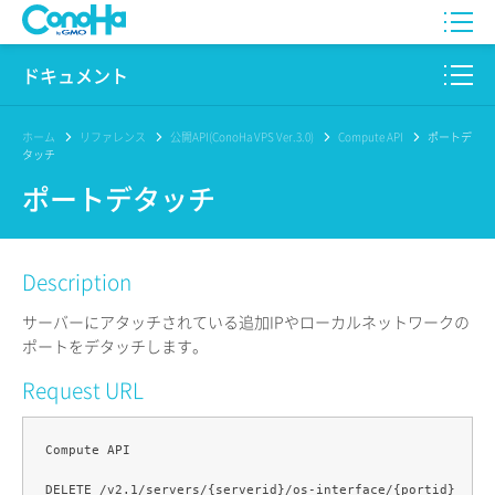
WING
ドキュメント
VPS
このサイトについて
ホーム
リファレンス
公開API(ConoHa VPS Ver.3.0)
Compute API
ポートデ
タッチ
for GAME
プロダクト
ポートデタッチ
AI Canvas
リファレンス
Description
Pencil
リリースノート
サーバーにアタッチされている追加IPやローカルネットワークの
サービス一覧
ポートをデタッチします。
Request URL
サポート
ログイン
Compute API
