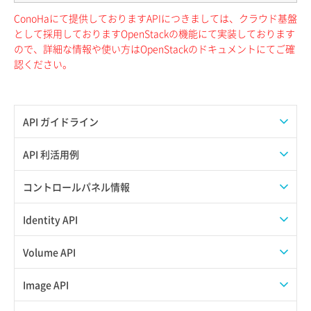
ConoHaにて提供しておりますAPIにつきましては、クラウド基盤
として採用しておりますOpenStackの機能にて実装しております
ので、詳細な情報や使い方はOpenStackのドキュメントにてご確
認ください。
API ガイドライン
APIのご利用について
API 利活用例
APIでAPIサブユーザーを作成する
コントロールパネル情報
APIでVPSにISOイメージを挿入する
APIユーザーを作成する
Identity API
APIでVPSを作成する
API情報を確認する
Credential一覧取得
Volume API
Credential作成
スナップショット一覧取得
Image API