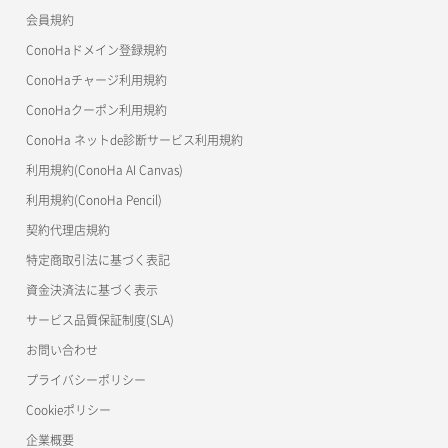
ネットワーク一覧取得
会員規約
メンバー追加
コンテナ削除
ConoHa for GAME
MCP Server
ConoHaドメイン登録規約
ネットワーク作成（ローカルネットワーク用）
リスナー一覧取得
コンテナ詳細取得
OpenStack CLI
ConoHaチャージ利用規約
ネットワーク削除（ローカルネットワーク用）
リスナー作成
ConoHaクーポン利用規約
Terraform
ラージオブジェクトアップロード(DLO)
ConoHa ネットde診断サービス利用規約
ネットワーク詳細取得
s3cmd
リスナー削除
ラージオブジェクトアップロード(SLO)
利用規約(ConoHa AI Canvas)
S3Proxy
ポート一覧取得
リスナー更新
一時的Web公開
利用規約(ConoHa Pencil)
公開API(ConoHa VPS Ver.2.0)
契約代理店規約
ポート作成（ローカルネットワーク用）
リスナー詳細取得
特定商取引法に基づく表記
ポート作成（追加IP用）
ロードバランサー一覧取得
資金決済法に基づく表示
サービス品質保証制度(SLA)
ポート削除
ロードバランサー削除
お問い合わせ
ポート更新
ロードバランサー更新
プライバシーポリシー
Cookieポリシー
ポート詳細取得
ロードバランサー詳細取得
企業概要