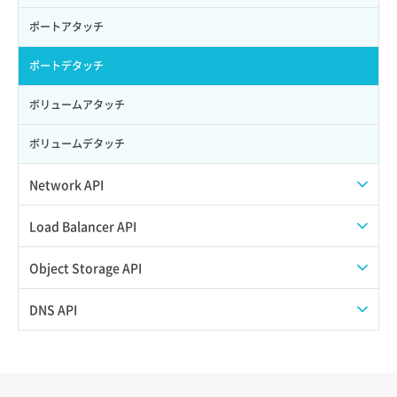
ポートアタッチ
ポートデタッチ
ボリュームアタッチ
ボリュームデタッチ
Network API
QoSポリシー一覧取得
Load Balancer API
QoSポリシー詳細取得
プール一覧取得
Object Storage API
サブネット一覧取得
プール作成
Web公開
DNS API
サブネット作成（ローカルネットワーク用）
プール削除
アカウント容量設定
ドメイン一覧取得
サブネット削除（ローカルネットワーク用）
プール更新
アカウント情報取得
ドメイン情報削除