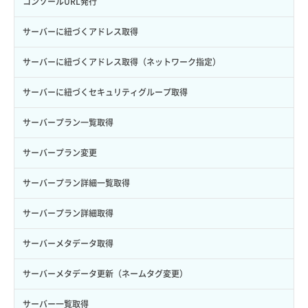
コンソールURL発行
ロールからパーミッションを紐づけ解除
ボリュームタイプ詳細取得
サーバーに紐づくアドレス取得
ロールにパーミッションを紐づけ
ボリューム一覧取得
サーバーに紐づくアドレス取得（ネットワーク指定）
ロール一覧取得
ボリューム作成
サーバーに紐づくセキュリティグループ取得
ロール作成
ボリューム削除
サーバープラン一覧取得
ロール削除
ボリューム更新
サーバープラン変更
ロール更新
ボリューム詳細一覧取得
サーバープラン詳細一覧取得
ロール詳細取得
ボリューム詳細取得
サーバープラン詳細取得
自動バックアップ有効化
サーバーメタデータ取得
自動バックアップ無効化
サーバーメタデータ更新（ネームタグ変更）
サーバー一覧取得