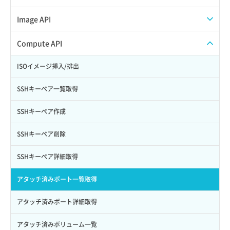
Credential作成
スナップショット一覧取得
Image API
Credential削除
スナップショット作成
ISOイメージアップロード
Compute API
Credential詳細取得
スナップショット削除
ISOイメージ作成
ISOイメージ挿入/排出
サブユーザーからロールを紐づけ解除
スナップショット復元
イメージ一覧取得
SSHキーペア一覧取得
サブユーザーにロールを紐づけ
スナップショット詳細一覧取得
イメージ保存使用量取得
SSHキーペア作成
サブユーザー一覧取得
スナップショット詳細取得（アイテム指定）
イメージ保存容量取得
SSHキーペア削除
サブユーザー作成
バックアップリストア
イメージ保存容量変更
SSHキーペア詳細取得
サブユーザー削除
バックアップ一覧取得
イメージ削除
アタッチ済みポート一覧取得
サブユーザー更新
バックアップ詳細一覧取得
イメージ詳細取得
アタッチ済みポート詳細取得
サブユーザー詳細取得
バックアップ詳細取得
アタッチ済みボリューム一覧