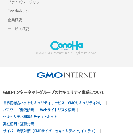
プライバシーポリシー
Cookieポリシー
ポート詳細取得
ロードバランサー詳細取得
企業概要
ロードバランサー追加
サービス概要
© 2026 GMO Internet, Inc. All Rights Reserved.
GMOインターネットグループのセキュリティ事業について
世界初総合ネットセキュリティサービス「GMOセキュリティ24」
パスワード漏洩診断
Webサイトリスク診断
セキュリティ相談AIチャットボット
実在証明・盗聴対策
サイバー攻撃対策（GMOサイバーセキュリティ byイエラエ）