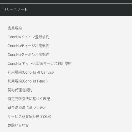
セキュリティグループ更新
メンバー更新
コンテナ一覧取得
ConoHa VPS(Ver.3.0)
リファレンストップ
リリースノート
セキュリティグループ詳細取得
メンバー詳細取得
コンテナ作成
ConoHa VPS(Ver.2.0)
公開API(ConoHa VPS Ver.3.0)
リリースノートトップ
ネットワーク一覧取得
会員規約
メンバー追加
コンテナ削除
ConoHa for GAME
MCP Server
ConoHaドメイン登録規約
ネットワーク作成（ローカルネットワーク用）
リスナー一覧取得
コンテナ詳細取得
OpenStack CLI
ConoHaチャージ利用規約
ネットワーク削除（ローカルネットワーク用）
リスナー作成
ConoHaクーポン利用規約
Terraform
ラージオブジェクトアップロード(DLO)
ConoHa ネットde診断サービス利用規約
ネットワーク詳細取得
s3cmd
リスナー削除
ラージオブジェクトアップロード(SLO)
利用規約(ConoHa AI Canvas)
S3Proxy
ポート一覧取得
リスナー更新
一時的Web公開
利用規約(ConoHa Pencil)
公開API(ConoHa VPS Ver.2.0)
契約代理店規約
ポート作成（ローカルネットワーク用）
リスナー詳細取得
特定商取引法に基づく表記
ポート作成（追加IP用）
ロードバランサー一覧取得
資金決済法に基づく表示
サービス品質保証制度(SLA)
ポート削除
ロードバランサー削除
お問い合わせ
ポート更新
ロードバランサー更新