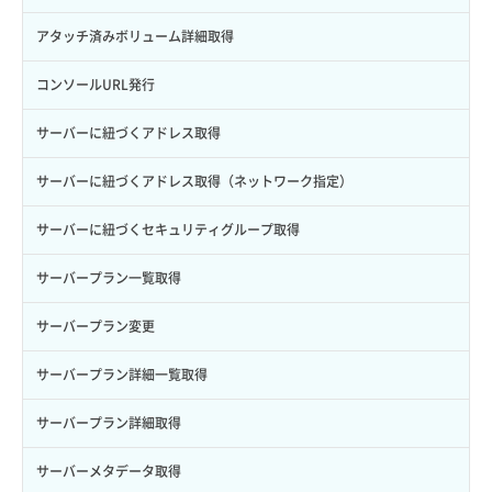
トークン発行
ボリュームイメージ保存
アタッチ済みボリューム詳細取得
パーミッション一覧取得
ボリュームタイプ一覧取得
コンソールURL発行
ロールからパーミッションを紐づけ解除
ボリュームタイプ詳細取得
サーバーに紐づくアドレス取得
ロールにパーミッションを紐づけ
ボリューム一覧取得
サーバーに紐づくアドレス取得（ネットワーク指定）
ロール一覧取得
ボリューム作成
サーバーに紐づくセキュリティグループ取得
ロール作成
ボリューム削除
サーバープラン一覧取得
ロール削除
ボリューム更新
サーバープラン変更
ロール更新
ボリューム詳細一覧取得
サーバープラン詳細一覧取得
ロール詳細取得
ボリューム詳細取得
サーバープラン詳細取得
自動バックアップ有効化
サーバーメタデータ取得