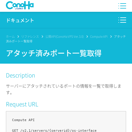
WING
ドキュメント
VPS
このサイトについて
ホーム
リファレンス
公開API(ConoHa VPS Ver.3.0)
Compute API
アタッチ
済みポート一覧取得
for GAME
プロダクト
アタッチ済みポート一覧取得
AI Canvas
リファレンス
Description
Pencil
リリースノート
サーバーにアタッチされているポートの情報を一覧で取得しま
サービス一覧
す。
Request URL
サポート
ログイン
Compute API
