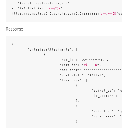
-H "Accept: application/json" 

-H "X-Auth-Token: 
トークン
" 

https://compute.c3j1.conoha.io/v2.1/servers/
サーバーID
Response
{

	"interfaceAttachments": [

		{

			"net_id": "ネットワークID",

			"port_id": "
ポートID
",

			"mac_addr": "**:**:**:**:**:**",

			"port_state": "ACTIVE",

			"fixed_ips": [

				{

					"subnet_id": "サブネットID",

					"ip_address": "XXX.XXX.XXX.XXX"

				},

				{

					"subnet_id": "サブネットID",

					"ip_address": "****:****:****:****:***:***:***:***"

				}

			]
