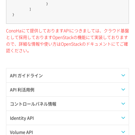
		}

	]

ConoHaにて提供しておりますAPIにつきましては、クラウド基盤
として採用しておりますOpenStackの機能にて実装しております
ので、詳細な情報や使い方はOpenStackのドキュメントにてご確
認ください。
API ガイドライン
APIのご利用について
API 利活用例
APIでAPIサブユーザーを作成する
コントロールパネル情報
APIでVPSにISOイメージを挿入する
APIユーザーを作成する
Identity API
APIでVPSを作成する
API情報を確認する
Credential一覧取得
Volume API