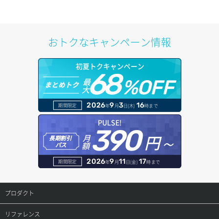
サブネット作成（ローカルネットワーク用）
プール削除
アカウント容量設定
ドメイン一覧取得
サブネット削除（ローカルネットワーク用）
プール更新
アカウント情報取得
ドメイン情報削除
おトクなキャンペーン情報
サブネット詳細取得
プール詳細取得
オブジェクトアップロード
ドメイン情報更新
初夏トクキャンペーン
セキュリティグループ ルール一覧取得
ヘルスモニタ一覧取得
68
オブジェクトダウンロード
ドメイン情報登録
最
%OFF
まとめトク
大
セキュリティグループ ルール作成
ヘルスモニタ作成
オブジェクトバージョン管理
ドメイン詳細取得
2026
9
3
16
期間限定
年
月
日(木)
時まで
セキュリティグループ ルール削除
ヘルスモニタ削除
オブジェクト一覧取得
レコード一覧取得
PULSE!
390
セキュリティグループ ルール詳細取得
円～
月
ヘルスモニタ更新
オブジェクト削除
長期割引
レコード作成
額
パス
セキュリティグループ一覧取得
ヘルスモニタ詳細取得
オブジェクト削除予約
レコード削除
2026
9
11
17
期間限定
年
月
日(金)
時まで
セキュリティグループ作成
メンバー一覧
オブジェクト複製
レコード更新
プロダクト
セキュリティグループ削除
メンバー削除
オブジェクト詳細取得
レコード詳細取得
プロダクトトップ
リファレンス