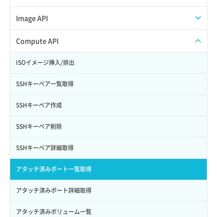
Credential作成
スナップショット一覧取得
Image API
Credential削除
スナップショット作成
ISOイメージアップロード
Compute API
Credential詳細取得
スナップショット削除
ISOイメージ作成
ISOイメージ挿入/排出
サブユーザーからロールを紐づけ解除
スナップショット復元
イメージ一覧取得
SSHキーペア一覧取得
サブユーザーにロールを紐づけ
スナップショット詳細一覧取得
イメージ保存使用量取得
SSHキーペア作成
サブユーザー一覧取得
スナップショット詳細取得（アイテム指定）
イメージ保存容量取得
SSHキーペア削除
サブユーザー作成
バックアップリストア
イメージ保存容量変更
SSHキーペア詳細取得
サブユーザー削除
バックアップ一覧取得
イメージ削除
アタッチ済みポート一覧取得
サブユーザー更新
バックアップ詳細一覧取得
イメージ詳細取得
アタッチ済みポート詳細取得
サブユーザー詳細取得
バックアップ詳細取得
アタッチ済みボリューム一覧