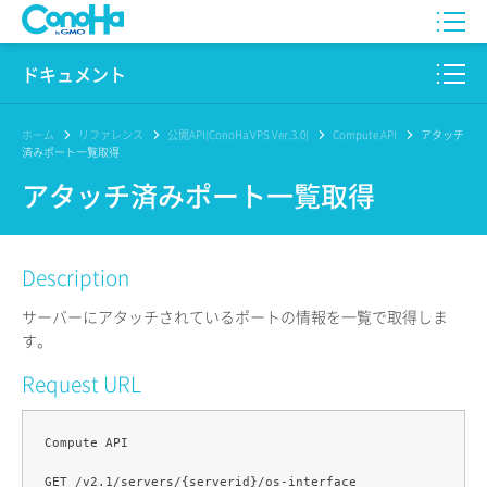
WING
ドキュメント
VPS
このサイトについて
ホーム
リファレンス
公開API(ConoHa VPS Ver.3.0)
Compute API
アタッチ
済みポート一覧取得
for GAME
プロダクト
アタッチ済みポート一覧取得
AI Canvas
リファレンス
Description
Pencil
リリースノート
サーバーにアタッチされているポートの情報を一覧で取得しま
サービス一覧
す。
Request URL
サポート
ログイン
Compute API
