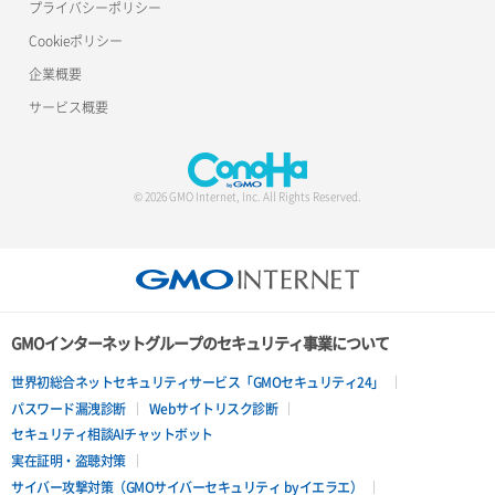
プライバシーポリシー
Cookieポリシー
ポート詳細取得
ロードバランサー詳細取得
企業概要
ロードバランサー追加
サービス概要
© 2026 GMO Internet, Inc. All Rights Reserved.
GMOインターネットグループのセキュリティ事業について
世界初総合ネットセキュリティサービス「GMOセキュリティ24」
パスワード漏洩診断
Webサイトリスク診断
セキュリティ相談AIチャットボット
実在証明・盗聴対策
サイバー攻撃対策（GMOサイバーセキュリティ byイエラエ）