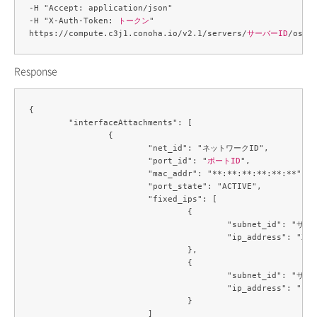
-H "Accept: application/json" 

-H "X-Auth-Token: 
トークン
" 

https://compute.c3j1.conoha.io/v2.1/servers/
サーバーID
Response
{

	"interfaceAttachments": [

		{

			"net_id": "ネットワークID",

			"port_id": "
ポートID
",

			"mac_addr": "**:**:**:**:**:**",

			"port_state": "ACTIVE",

			"fixed_ips": [

				{

					"subnet_id": "サブネットID",

					"ip_address": "XXX.XXX.XXX.XXX"

				},

				{

					"subnet_id": "サブネットID",

					"ip_address": "****:****:****:****:***:***:***:***"

				}

			]
