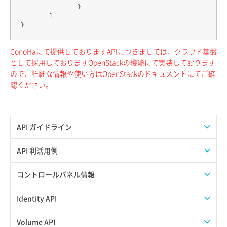
		}

	]

ConoHaにて提供しておりますAPIにつきましては、クラウド基盤
として採用しておりますOpenStackの機能にて実装しております
ので、詳細な情報や使い方はOpenStackのドキュメントにてご確
認ください。
API ガイドライン
APIのご利用について
API 利活用例
APIでAPIサブユーザーを作成する
コントロールパネル情報
APIでVPSにISOイメージを挿入する
APIユーザーを作成する
Identity API
APIでVPSを作成する
API情報を確認する
Credential一覧取得
Volume API