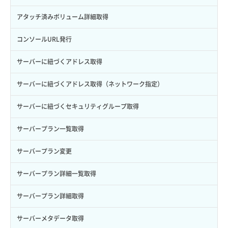
トークン発行
ボリュームイメージ保存
アタッチ済みボリューム詳細取得
パーミッション一覧取得
ボリュームタイプ一覧取得
コンソールURL発行
ロールからパーミッションを紐づけ解除
ボリュームタイプ詳細取得
サーバーに紐づくアドレス取得
ロールにパーミッションを紐づけ
ボリューム一覧取得
サーバーに紐づくアドレス取得（ネットワーク指定）
ロール一覧取得
ボリューム作成
サーバーに紐づくセキュリティグループ取得
ロール作成
ボリューム削除
サーバープラン一覧取得
ロール削除
ボリューム更新
サーバープラン変更
ロール更新
ボリューム詳細一覧取得
サーバープラン詳細一覧取得
ロール詳細取得
ボリューム詳細取得
サーバープラン詳細取得
自動バックアップ有効化
サーバーメタデータ取得