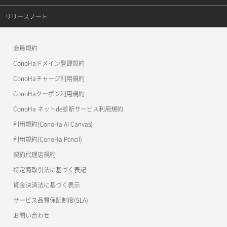
セキュリティグループ更新
メンバー更新
コンテナ一覧取得
ConoHa VPS(Ver.3.0)
リファレンストップ
リリースノート
セキュリティグループ詳細取得
メンバー詳細取得
コンテナ作成
ConoHa VPS(Ver.2.0)
公開API(ConoHa VPS Ver.3.0)
リリースノートトップ
ネットワーク一覧取得
会員規約
メンバー追加
コンテナ削除
ConoHa for GAME
MCP Server
ConoHaドメイン登録規約
ネットワーク作成（ローカルネットワーク用）
リスナー一覧取得
コンテナ詳細取得
OpenStack CLI
ConoHaチャージ利用規約
ネットワーク削除（ローカルネットワーク用）
リスナー作成
ConoHaクーポン利用規約
Terraform
ラージオブジェクトアップロード(DLO)
ConoHa ネットde診断サービス利用規約
ネットワーク詳細取得
s3cmd
リスナー削除
ラージオブジェクトアップロード(SLO)
利用規約(ConoHa AI Canvas)
S3Proxy
ポート一覧取得
リスナー更新
一時的Web公開
利用規約(ConoHa Pencil)
公開API(ConoHa VPS Ver.2.0)
契約代理店規約
ポート作成（ローカルネットワーク用）
リスナー詳細取得
特定商取引法に基づく表記
ポート作成（追加IP用）
ロードバランサー一覧取得
資金決済法に基づく表示
サービス品質保証制度(SLA)
ポート削除
ロードバランサー削除
お問い合わせ
ポート更新
ロードバランサー更新