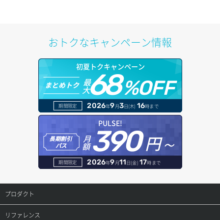
サブネット作成（ローカルネットワーク用）
プール削除
アカウント容量設定
ドメイン一覧取得
サブネット削除（ローカルネットワーク用）
プール更新
アカウント情報取得
ドメイン情報削除
おトクなキャンペーン情報
サブネット詳細取得
プール詳細取得
オブジェクトアップロード
ドメイン情報更新
初夏トクキャンペーン
セキュリティグループ ルール一覧取得
ヘルスモニタ一覧取得
68
オブジェクトダウンロード
ドメイン情報登録
最
%OFF
まとめトク
大
セキュリティグループ ルール作成
ヘルスモニタ作成
オブジェクトバージョン管理
ドメイン詳細取得
2026
9
3
16
期間限定
年
月
日(木)
時まで
セキュリティグループ ルール削除
ヘルスモニタ削除
オブジェクト一覧取得
レコード一覧取得
PULSE!
390
セキュリティグループ ルール詳細取得
円～
月
ヘルスモニタ更新
オブジェクト削除
長期割引
レコード作成
額
パス
セキュリティグループ一覧取得
ヘルスモニタ詳細取得
オブジェクト削除予約
レコード削除
2026
9
11
17
期間限定
年
月
日(金)
時まで
セキュリティグループ作成
メンバー一覧
オブジェクト複製
レコード更新
プロダクト
セキュリティグループ削除
メンバー削除
オブジェクト詳細取得
レコード詳細取得
プロダクトトップ
リファレンス