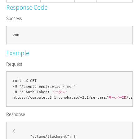
Response Code
Success
Example
Request
curl -X GET 

-H "Accept: application/json" 

-H "X-Auth-Token: 
トークン
" 

https://compute.c3j1.conoha.io/v2.1/servers/
サーバーID
/os-v
Response
{

	"volumeAttachment": {
