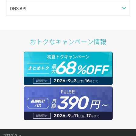
サブネット一覧取得
プール作成
Web公開
DNS API
サブネット作成（ローカルネットワーク用）
プール削除
アカウント容量設定
ドメイン一覧取得
サブネット削除（ローカルネットワーク用）
プール更新
アカウント情報取得
ドメイン情報削除
おトクなキャンペーン情報
サブネット詳細取得
プール詳細取得
オブジェクトアップロード
ドメイン情報更新
初夏トクキャンペーン
セキュリティグループ ルール一覧取得
ヘルスモニタ一覧取得
68
オブジェクトダウンロード
ドメイン情報登録
最
%OFF
まとめトク
大
セキュリティグループ ルール作成
ヘルスモニタ作成
オブジェクトバージョン管理
ドメイン詳細取得
2026
9
3
16
期間限定
年
月
日(木)
時まで
セキュリティグループ ルール削除
ヘルスモニタ削除
オブジェクト一覧取得
レコード一覧取得
PULSE!
390
セキュリティグループ ルール詳細取得
円～
月
ヘルスモニタ更新
オブジェクト削除
長期割引
レコード作成
額
パス
セキュリティグループ一覧取得
ヘルスモニタ詳細取得
オブジェクト削除予約
レコード削除
2026
9
11
17
期間限定
年
月
日(金)
時まで
セキュリティグループ作成
メンバー一覧
オブジェクト複製
レコード更新
プロダクト