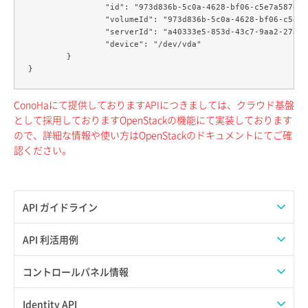
		"id": "973d836b-5c0a-4628-bf06-c5e7a587ee22",

		"volumeId": "973d836b-5c0a-4628-bf06-c5e7a587ee22",

		"serverId": "a40333e5-853d-43c7-9aa2-27ad0e9c8bb7",

		"device": "/dev/vda"

	}

ConoHaにて提供しておりますAPIにつきましては、クラウド基盤
として採用しておりますOpenStackの機能にて実装しております
ので、詳細な情報や使い方はOpenStackのドキュメントにてご確
認ください。
API ガイドライン
APIのご利用について
API 利活用例
APIでAPIサブユーザーを作成する
コントロールパネル情報
APIでVPSにISOイメージを挿入する
APIユーザーを作成する
Identity API