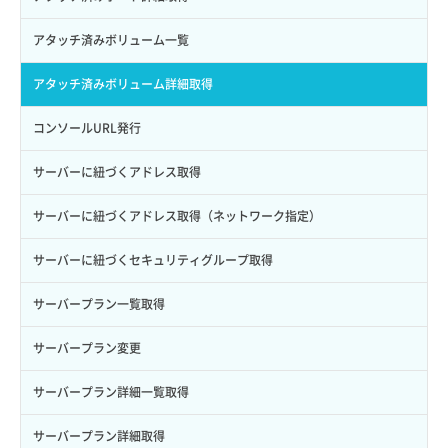
サブユーザー詳細取得
バックアップ詳細取得
アタッチ済みボリューム一覧
トークン発行
ボリュームイメージ保存
アタッチ済みボリューム詳細取得
パーミッション一覧取得
ボリュームタイプ一覧取得
コンソールURL発行
ロールからパーミッションを紐づけ解除
ボリュームタイプ詳細取得
サーバーに紐づくアドレス取得
ロールにパーミッションを紐づけ
ボリューム一覧取得
サーバーに紐づくアドレス取得（ネットワーク指定）
ロール一覧取得
ボリューム作成
サーバーに紐づくセキュリティグループ取得
ロール作成
ボリューム削除
サーバープラン一覧取得
ロール削除
ボリューム更新
サーバープラン変更
ロール更新
ボリューム詳細一覧取得
サーバープラン詳細一覧取得
ロール詳細取得
ボリューム詳細取得
サーバープラン詳細取得