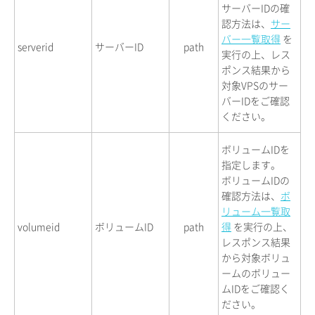
サーバーIDの確
認方法は、
サー
バー一覧取得
を
serverid
サーバーID
path
実行の上、レス
ポンス結果から
対象VPSのサー
バーIDをご確認
ください。
ボリュームIDを
指定します。
ボリュームIDの
確認方法は、
ボ
リューム一覧取
volumeid
ボリュームID
path
得
を実行の上、
レスポンス結果
から対象ボリュ
ームのボリュー
ムIDをご確認く
ださい。