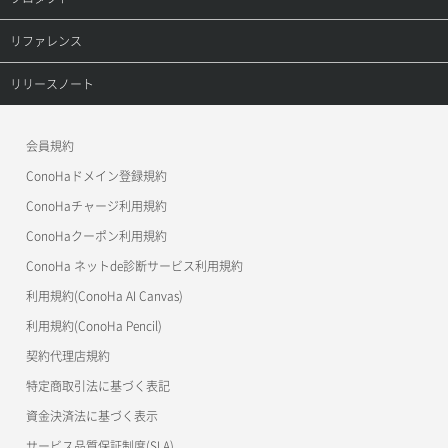
セキュリティグループ削除
メンバー削除
オブジェクト詳細取得
レコード詳細取得
プロダクトトップ
リファレンス
セキュリティグループ更新
メンバー更新
コンテナ一覧取得
ConoHa VPS(Ver.3.0)
リファレンストップ
リリースノート
セキュリティグループ詳細取得
メンバー詳細取得
コンテナ作成
ConoHa VPS(Ver.2.0)
公開API(ConoHa VPS Ver.3.0)
リリースノートトップ
ネットワーク一覧取得
会員規約
メンバー追加
コンテナ削除
ConoHa for GAME
MCP Server
ConoHaドメイン登録規約
ネットワーク作成（ローカルネットワーク用）
リスナー一覧取得
コンテナ詳細取得
OpenStack CLI
ConoHaチャージ利用規約
ネットワーク削除（ローカルネットワーク用）
リスナー作成
ConoHaクーポン利用規約
Terraform
ラージオブジェクトアップロード(DLO)
ConoHa ネットde診断サービス利用規約
ネットワーク詳細取得
s3cmd
リスナー削除
ラージオブジェクトアップロード(SLO)
利用規約(ConoHa AI Canvas)
S3Proxy
ポート一覧取得
リスナー更新
一時的Web公開
利用規約(ConoHa Pencil)
公開API(ConoHa VPS Ver.2.0)
契約代理店規約
ポート作成（ローカルネットワーク用）
リスナー詳細取得
特定商取引法に基づく表記
ポート作成（追加IP用）
ロードバランサー一覧取得
資金決済法に基づく表示
サービス品質保証制度(SLA)