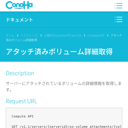
WING
ドキュメント
VPS
このサイトについて
ホーム
リファレンス
公開API(ConoHa VPS Ver.3.0)
Compute API
アタッチ
済みボリューム詳細取得
for GAME
プロダクト
アタッチ済みボリューム詳細取得
AI Canvas
リファレンス
Description
Pencil
リリースノート
サーバーにアタッチされているボリュームの詳細情報を取得しま
サービス一覧
す。
Request URL
サポート
ログイン
Compute API
