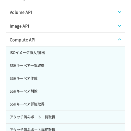
APIでVPSを作成する
API情報を確認する
Credential一覧取得
Volume API
Credential作成
スナップショット一覧取得
Image API
Credential削除
スナップショット作成
ISOイメージアップロード
Compute API
Credential詳細取得
スナップショット削除
ISOイメージ作成
ISOイメージ挿入/排出
サブユーザーからロールを紐づけ解除
スナップショット復元
イメージ一覧取得
SSHキーペア一覧取得
サブユーザーにロールを紐づけ
スナップショット詳細一覧取得
イメージ保存使用量取得
SSHキーペア作成
サブユーザー一覧取得
スナップショット詳細取得（アイテム指定）
イメージ保存容量取得
SSHキーペア削除
サブユーザー作成
バックアップリストア
イメージ保存容量変更
SSHキーペア詳細取得
サブユーザー削除
バックアップ一覧取得
イメージ削除
アタッチ済みポート一覧取得
サブユーザー更新
バックアップ詳細一覧取得
イメージ詳細取得
アタッチ済みポート詳細取得