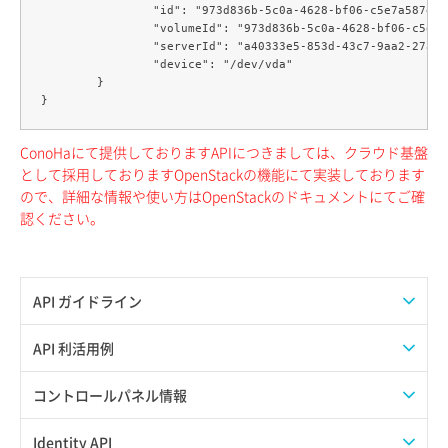
		"id": "973d836b-5c0a-4628-bf06-c5e7a587ee22",

		"volumeId": "973d836b-5c0a-4628-bf06-c5e7a587ee22",

		"serverId": "a40333e5-853d-43c7-9aa2-27ad0e9c8bb7",

		"device": "/dev/vda"

	}

ConoHaにて提供しておりますAPIにつきましては、クラウド基盤
として採用しておりますOpenStackの機能にて実装しております
ので、詳細な情報や使い方はOpenStackのドキュメントにてご確
認ください。
API ガイドライン
APIのご利用について
API 利活用例
APIでAPIサブユーザーを作成する
コントロールパネル情報
APIでVPSにISOイメージを挿入する
APIユーザーを作成する
Identity API