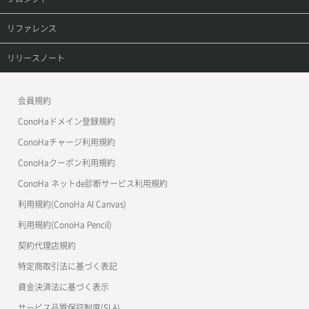
セキュリティグループ削除
メンバー削除
オブジェクト詳細取得
レコード詳細取得
プロダクトトップ
リファレンス
セキュリティグループ更新
メンバー更新
コンテナ一覧取得
ConoHa VPS(Ver.3.0)
リファレンストップ
リリースノート
セキュリティグループ詳細取得
メンバー詳細取得
コンテナ作成
ConoHa VPS(Ver.2.0)
公開API(ConoHa VPS Ver.3.0)
リリースノートトップ
ネットワーク一覧取得
会員規約
メンバー追加
コンテナ削除
ConoHa for GAME
MCP Server
ConoHaドメイン登録規約
ネットワーク作成（ローカルネットワーク用）
リスナー一覧取得
コンテナ詳細取得
OpenStack CLI
ConoHaチャージ利用規約
ネットワーク削除（ローカルネットワーク用）
リスナー作成
ConoHaクーポン利用規約
Terraform
ラージオブジェクトアップロード(DLO)
ConoHa ネットde診断サービス利用規約
ネットワーク詳細取得
s3cmd
リスナー削除
ラージオブジェクトアップロード(SLO)
利用規約(ConoHa AI Canvas)
S3Proxy
ポート一覧取得
リスナー更新
一時的Web公開
利用規約(ConoHa Pencil)
公開API(ConoHa VPS Ver.2.0)
契約代理店規約
ポート作成（ローカルネットワーク用）
リスナー詳細取得
特定商取引法に基づく表記
ポート作成（追加IP用）
ロードバランサー一覧取得
資金決済法に基づく表示
サービス品質保証制度(SLA)