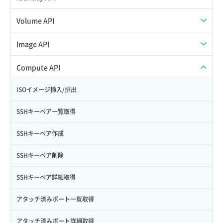
APIでVPSを作成する
API情報を確認する
Credential一覧取得
Volume API
Credential作成
スナップショット一覧取得
Image API
Credential削除
スナップショット作成
ISOイメージアップロード
Compute API
Credential詳細取得
スナップショット削除
ISOイメージ作成
ISOイメージ挿入/排出
サブユーザーからロールを紐づけ解除
スナップショット復元
イメージ一覧取得
SSHキーペア一覧取得
サブユーザーにロールを紐づけ
スナップショット詳細一覧取得
イメージ保存使用量取得
SSHキーペア作成
サブユーザー一覧取得
スナップショット詳細取得（アイテム指定）
イメージ保存容量取得
SSHキーペア削除
サブユーザー作成
バックアップリストア
イメージ保存容量変更
SSHキーペア詳細取得
サブユーザー削除
バックアップ一覧取得
イメージ削除
アタッチ済みポート一覧取得
サブユーザー更新
バックアップ詳細一覧取得
イメージ詳細取得
アタッチ済みポート詳細取得