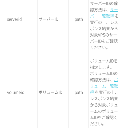
サーバーIDの確
認方法は、
サー
バー一覧取得
を
serverid
サーバーID
path
実行の上、レス
ポンス結果から
対象VPSのサー
バーIDをご確認
ください。
ボリュームIDを
指定します。
ボリュームIDの
確認方法は、
ボ
リューム一覧取
volumeid
ボリュームID
path
得
を実行の上、
レスポンス結果
から対象ボリュ
ームのボリュー
ムIDをご確認く
ださい。