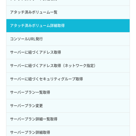
サブユーザー詳細取得
バックアップ詳細取得
アタッチ済みボリューム一覧
トークン発行
ボリュームイメージ保存
アタッチ済みボリューム詳細取得
パーミッション一覧取得
ボリュームタイプ一覧取得
コンソールURL発行
ロールからパーミッションを紐づけ解除
ボリュームタイプ詳細取得
サーバーに紐づくアドレス取得
ロールにパーミッションを紐づけ
ボリューム一覧取得
サーバーに紐づくアドレス取得（ネットワーク指定）
ロール一覧取得
ボリューム作成
サーバーに紐づくセキュリティグループ取得
ロール作成
ボリューム削除
サーバープラン一覧取得
ロール削除
ボリューム更新
サーバープラン変更
ロール更新
ボリューム詳細一覧取得
サーバープラン詳細一覧取得
ロール詳細取得
ボリューム詳細取得
サーバープラン詳細取得