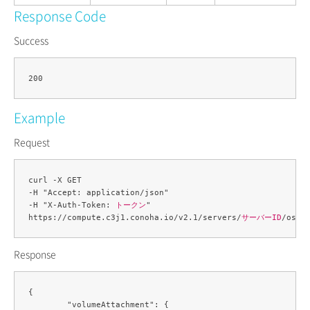
Response Code
Success
Example
Request
curl -X GET 

-H "Accept: application/json" 

-H "X-Auth-Token: 
トークン
" 

https://compute.c3j1.conoha.io/v2.1/servers/
サーバーID
/os-v
Response
{

	"volumeAttachment": {
