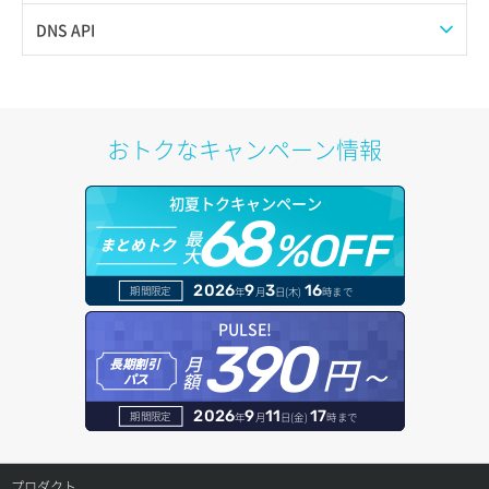
サブネット一覧取得
プール作成
Web公開
DNS API
サブネット作成（ローカルネットワーク用）
プール削除
アカウント容量設定
ドメイン一覧取得
サブネット削除（ローカルネットワーク用）
プール更新
アカウント情報取得
ドメイン情報削除
おトクなキャンペーン情報
サブネット詳細取得
プール詳細取得
オブジェクトアップロード
ドメイン情報更新
初夏トクキャンペーン
セキュリティグループ ルール一覧取得
ヘルスモニタ一覧取得
68
オブジェクトダウンロード
ドメイン情報登録
最
%OFF
まとめトク
大
セキュリティグループ ルール作成
ヘルスモニタ作成
オブジェクトバージョン管理
ドメイン詳細取得
2026
9
3
16
期間限定
年
月
日(木)
時まで
セキュリティグループ ルール削除
ヘルスモニタ削除
オブジェクト一覧取得
レコード一覧取得
PULSE!
390
セキュリティグループ ルール詳細取得
円～
月
ヘルスモニタ更新
オブジェクト削除
長期割引
レコード作成
額
パス
セキュリティグループ一覧取得
ヘルスモニタ詳細取得
オブジェクト削除予約
レコード削除
2026
9
11
17
期間限定
年
月
日(金)
時まで
セキュリティグループ作成
メンバー一覧
オブジェクト複製
レコード更新
プロダクト