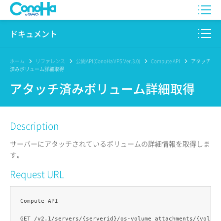
WING
ドキュメント
VPS
このサイトについて
ホーム
リファレンス
公開API(ConoHa VPS Ver.3.0)
Compute API
アタッチ
済みボリューム詳細取得
for GAME
プロダクト
アタッチ済みボリューム詳細取得
AI Canvas
リファレンス
Description
Pencil
リリースノート
サーバーにアタッチされているボリュームの詳細情報を取得しま
サービス一覧
す。
Request URL
サポート
ログイン
Compute API
