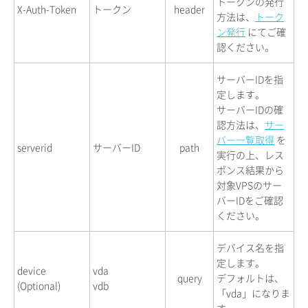
トークンの発行
X-Auth-Token
トークン
header
方法は、
トーク
ン発行
にてご確
認ください。
サーバーIDを指
定します。
サーバーIDの確
認方法は、
サー
バー一覧取得
を
serverid
サーバーID
path
実行の上、レス
ポンス結果から
対象VPSのサー
バーIDをご確認
ください。
デバイス名を指
定します。
device
vda
query
デフォルトは、
(Optional)
vdb
「vda」になりま
す。