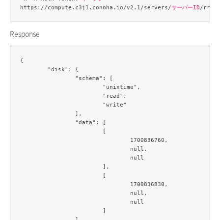
https://compute.c3j1.conoha.io/v2.1/servers/
サーバーID
Response
{

	"disk": {

		"schema": [

			"unixtime",

			"read",

			"write"

		],

		"data": [

			[

				1700836760,

				null,

				null

			],

			[

				1700836830,

				null,

				null

			]

		]
