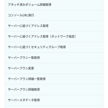
トークン発行
ボリュームイメージ保存
アタッチ済みボリューム詳細取得
パーミッション一覧取得
ボリュームタイプ一覧取得
コンソールURL発行
ロールからパーミッションを紐づけ解除
ボリュームタイプ詳細取得
サーバーに紐づくアドレス取得
ロールにパーミッションを紐づけ
ボリューム一覧取得
サーバーに紐づくアドレス取得（ネットワーク指定）
ロール一覧取得
ボリューム作成
サーバーに紐づくセキュリティグループ取得
ロール作成
ボリューム削除
サーバープラン一覧取得
ロール削除
ボリューム更新
サーバープラン変更
ロール更新
ボリューム詳細一覧取得
サーバープラン詳細一覧取得
ロール詳細取得
ボリューム詳細取得
サーバープラン詳細取得
自動バックアップ有効化
サーバーメタデータ取得