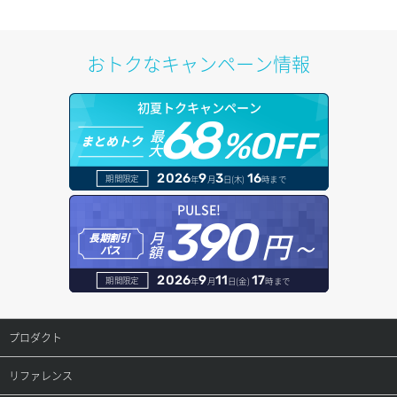
プール削除
アカウント容量設定
ドメイン一覧取得
サブネット削除（ローカルネットワーク用）
プール更新
アカウント情報取得
ドメイン情報削除
おトクなキャンペーン情報
サブネット詳細取得
プール詳細取得
オブジェクトアップロード
ドメイン情報更新
初夏トクキャンペーン
セキュリティグループ ルール一覧取得
ヘルスモニタ一覧取得
68
オブジェクトダウンロード
ドメイン情報登録
最
%OFF
まとめトク
大
セキュリティグループ ルール作成
ヘルスモニタ作成
オブジェクトバージョン管理
ドメイン詳細取得
2026
9
3
16
期間限定
年
月
日(木)
時まで
セキュリティグループ ルール削除
ヘルスモニタ削除
オブジェクト一覧取得
レコード一覧取得
PULSE!
390
セキュリティグループ ルール詳細取得
円～
月
ヘルスモニタ更新
オブジェクト削除
長期割引
レコード作成
額
パス
セキュリティグループ一覧取得
ヘルスモニタ詳細取得
オブジェクト削除予約
レコード削除
2026
9
11
17
期間限定
年
月
日(金)
時まで
セキュリティグループ作成
メンバー一覧
オブジェクト複製
レコード更新
プロダクト
セキュリティグループ削除
メンバー削除
オブジェクト詳細取得
レコード詳細取得
プロダクトトップ
リファレンス
セキュリティグループ更新
メンバー更新
コンテナ一覧取得