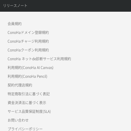
ConoHa VPS(Ver.3.0)
リファレンストップ
リリースノート
セキュリティグループ詳細取得
メンバー詳細取得
コンテナ作成
ConoHa VPS(Ver.2.0)
公開API(ConoHa VPS Ver.3.0)
リリースノートトップ
ネットワーク一覧取得
会員規約
メンバー追加
コンテナ削除
ConoHa for GAME
MCP Server
ConoHaドメイン登録規約
ネットワーク作成（ローカルネットワーク用）
リスナー一覧取得
コンテナ詳細取得
OpenStack CLI
ConoHaチャージ利用規約
ネットワーク削除（ローカルネットワーク用）
リスナー作成
ConoHaクーポン利用規約
Terraform
ラージオブジェクトアップロード(DLO)
ConoHa ネットde診断サービス利用規約
ネットワーク詳細取得
s3cmd
リスナー削除
ラージオブジェクトアップロード(SLO)
利用規約(ConoHa AI Canvas)
S3Proxy
ポート一覧取得
リスナー更新
一時的Web公開
利用規約(ConoHa Pencil)
公開API(ConoHa VPS Ver.2.0)
契約代理店規約
ポート作成（ローカルネットワーク用）
リスナー詳細取得
特定商取引法に基づく表記
ポート作成（追加IP用）
ロードバランサー一覧取得
資金決済法に基づく表示
サービス品質保証制度(SLA)
ポート削除
ロードバランサー削除
お問い合わせ
ポート更新
ロードバランサー更新
プライバシーポリシー