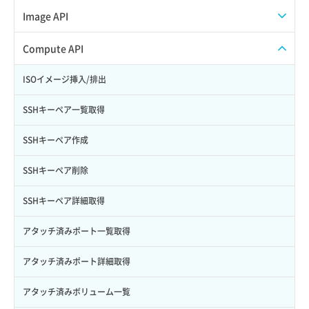
Credential作成
スナップショット一覧取得
Image API
Credential削除
スナップショット作成
ISOイメージアップロード
Compute API
Credential詳細取得
スナップショット削除
ISOイメージ作成
ISOイメージ挿入/排出
サブユーザーからロールを紐づけ解除
スナップショット復元
イメージ一覧取得
SSHキーペア一覧取得
サブユーザーにロールを紐づけ
スナップショット詳細一覧取得
イメージ保存使用量取得
SSHキーペア作成
サブユーザー一覧取得
スナップショット詳細取得（アイテム指定）
イメージ保存容量取得
SSHキーペア削除
サブユーザー作成
バックアップリストア
イメージ保存容量変更
SSHキーペア詳細取得
サブユーザー削除
バックアップ一覧取得
イメージ削除
アタッチ済みポート一覧取得
サブユーザー更新
バックアップ詳細一覧取得
イメージ詳細取得
アタッチ済みポート詳細取得
サブユーザー詳細取得
バックアップ詳細取得
アタッチ済みボリューム一覧