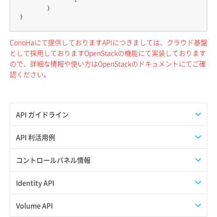
	}

ConoHaにて提供しておりますAPIにつきましては、クラウド基盤
として採用しておりますOpenStackの機能にて実装しております
ので、詳細な情報や使い方はOpenStackのドキュメントにてご確
認ください。
API ガイドライン
APIのご利用について
API 利活用例
APIでAPIサブユーザーを作成する
コントロールパネル情報
APIでVPSにISOイメージを挿入する
APIユーザーを作成する
Identity API
APIでVPSを作成する
API情報を確認する
Credential一覧取得
Volume API