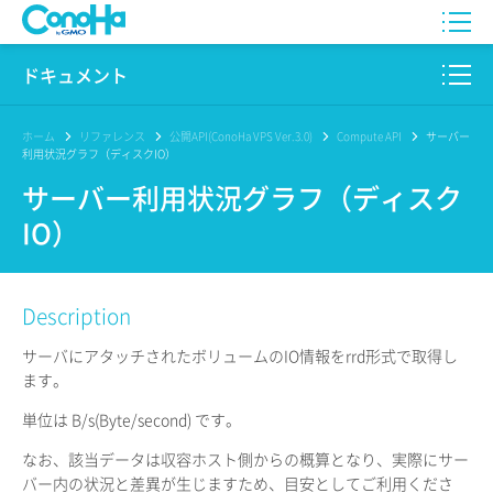
WING
ドキュメント
VPS
このサイトについて
ホーム
リファレンス
公開API(ConoHa VPS Ver.3.0)
Compute API
サーバー
利用状況グラフ（ディスクIO）
for GAME
プロダクト
サーバー利用状況グラフ（ディスク
IO）
AI Canvas
リファレンス
Pencil
リリースノート
Description
サービス一覧
サーバにアタッチされたボリュームのIO情報をrrd形式で取得し
ます。
サポート
単位は B/s(Byte/second) です。
ログイン
なお、該当データは収容ホスト側からの概算となり、実際にサー
バー内の状況と差異が生じますため、目安としてご利用くださ