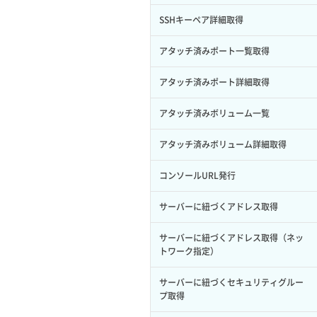
サブユーザー作成
イメージ保存容量変更
SSHキーペア詳細取得
バックアップリストア
サブユーザー削除
イメージ削除
アタッチ済みポート一覧取得
バックアップ一覧取得
サブユーザー更新
イメージ詳細取得
アタッチ済みポート詳細取得
バックアップ詳細一覧取得
サブユーザー詳細取得
アタッチ済みボリューム一覧
バックアップ詳細取得
トークン発行
アタッチ済みボリューム詳細取得
ボリュームイメージ保存
パーミッション一覧取得
コンソールURL発行
ボリュームタイプ一覧取得
ロールからパーミッションを紐づけ解
サーバーに紐づくアドレス取得
除
ボリュームタイプ詳細取得
サーバーに紐づくアドレス取得（ネッ
ロールにパーミッションを紐づけ
ボリューム一覧取得
トワーク指定）
ロール一覧取得
ボリューム作成
サーバーに紐づくセキュリティグルー
プ取得
ロール作成
ボリューム削除