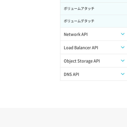
ボリュームアタッチ
ボリュームデタッチ
Network API
QoSポリシー一覧取得
Load Balancer API
QoSポリシー詳細取得
プール一覧取得
Object Storage API
サブネット一覧取得
プール作成
Web公開
DNS API
サブネット作成（ローカルネットワー
プール削除
アカウント容量設定
ドメイン一覧取得
ク用）
プール更新
アカウント情報取得
ドメイン情報削除
サブネット削除（ローカルネットワー
ク用）
プール詳細取得
オブジェクトアップロード
ドメイン情報更新
サブネット詳細取得
ヘルスモニタ一覧取得
オブジェクトダウンロード
ドメイン情報登録