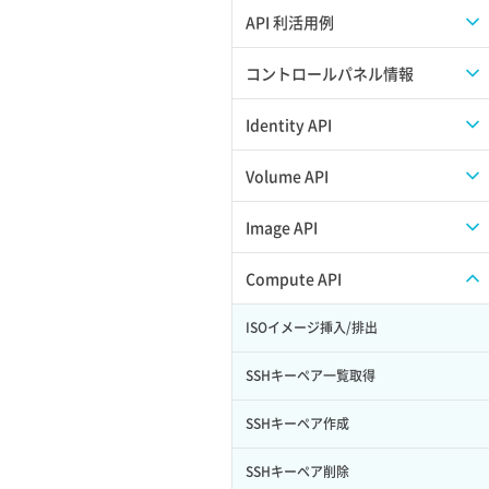
APIのご利用について
API 利活用例
APIでAPIサブユーザーを作成する
コントロールパネル情報
APIでVPSにISOイメージを挿入する
APIユーザーを作成する
Identity API
APIでVPSを作成する
API情報を確認する
Credential一覧取得
Volume API
Credential作成
スナップショット一覧取得
Image API
Credential削除
スナップショット作成
ISOイメージアップロード
Compute API
Credential詳細取得
スナップショット削除
ISOイメージ作成
ISOイメージ挿入/排出
サブユーザーからロールを紐づけ解除
スナップショット復元
イメージ一覧取得
SSHキーペア一覧取得
サブユーザーにロールを紐づけ
スナップショット詳細一覧取得
イメージ保存使用量取得
SSHキーペア作成
サブユーザー一覧取得
スナップショット詳細取得（アイテム
イメージ保存容量取得
SSHキーペア削除
指定）