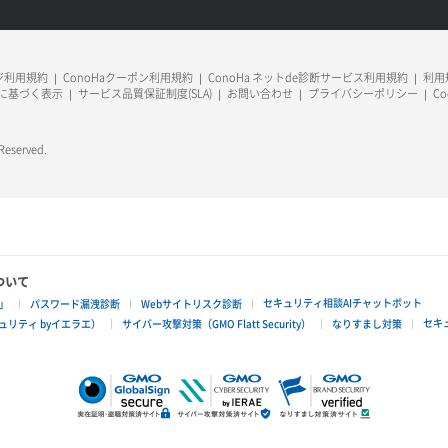
ージ利用規約
ConoHaクーポン利用規約
ConoHa ネットde診断サービス利用規約
利用規
に基づく表示
サービス品質保証制度(SLA)
お問い合わせ
プライバシーポリシー
C
 Reserved.
ついて
セキュリティ相談AIチャットボット
」
パスワード漏洩診断
Webサイトリスク診断
セキ
リティ byイエラエ）
サイバー攻撃対策（GMO Flatt Security）
なりすまし対策