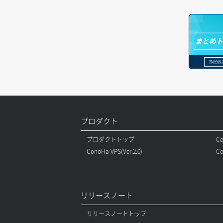
セキュリティグループ ルール一覧取得
ヘルスモニタ作成
オブジェクトバージョン管理
ドメイン詳細取得
セキュリティグループ ルール作成
ヘルスモニタ削除
オブジェクト一覧取得
レコード一覧取得
まとめ
セキュリティグループ ルール削除
ヘルスモニタ更新
オブジェクト削除
レコード作成
期間限
セキュリティグループ ルール詳細取得
ヘルスモニタ詳細取得
オブジェクト削除予約
レコード削除
セキュリティグループ一覧取得
メンバー一覧
オブジェクト複製
レコード更新
セキュリティグループ作成
プロダクト
メンバー削除
オブジェクト詳細取得
レコード詳細取得
プロダクトトップ
Co
セキュリティグループ削除
メンバー更新
コンテナ一覧取得
ConoHa VPS(Ver.2.0)
Co
セキュリティグループ更新
メンバー詳細取得
コンテナ作成
セキュリティグループ詳細取得
メンバー追加
コンテナ削除
リリースノート
ネットワーク一覧取得
リスナー一覧取得
コンテナ詳細取得
リリースノートトップ