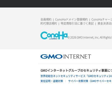
ネットワーク作成（ローカルネットワ
リスナー作成
ラージオブジェクトアップロード(DLO)
ーク用）
リスナー削除
ラージオブジェクトアップロード(SLO)
ネットワーク削除（ローカルネットワ
会員規約
ConoHaドメイン登録規約
ConoHaチャ
ーク用）
約代理店規約
特定商取引法に基づく表記
資金決済法
リスナー更新
一時的Web公開
ネットワーク詳細取得
© 2026 GMO Internet, Inc. All Rights
リスナー詳細取得
ポート一覧取得
ロードバランサー一覧取得
ポート作成（ローカルネットワーク
ロードバランサー削除
用）
GMOインターネットグループのセキュリティ事業に
ロードバランサー更新
ポート作成（追加IP用）
世界初総合ネットセキュリティサービス「GMOセキュリティ24
実在証明・盗聴対策
サイバー攻撃対策（GMOサイバーセキュ
ロードバランサー詳細取得
ポート削除
ロードバランサー追加
ポート更新
ポート詳細取得