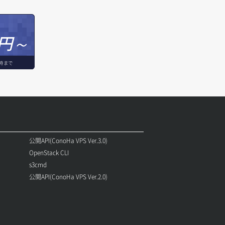
円～
時まで
公開API(ConoHa VPS Ver.3.0)
OpenStack CLI
s3cmd
公開API(ConoHa VPS Ver.2.0)