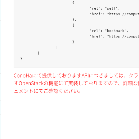
			{

				"rel": "self",

				"href": "https://com
			},

			{

				"rel": "bookmark",

				"href": "https://com
			}

		]

	}

ConoHaにて提供しておりますAPIにつきましては、
すOpenStackの機能にて実装しておりますので、詳細な情
ュメントにてご確認ください。