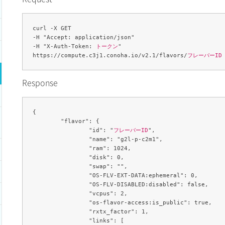
curl -X GET 

-H "Accept: application/json" 

-H "X-Auth-Token: 
トークン
" 

https://compute.c3j1.conoha.io/v2.1/flavors/
フレーバーID
Response
{

	"flavor": {

		"id": "
フレーバーID
",

		"name": "g2l-p-c2m1",

		"ram": 1024,

		"disk": 0,

		"swap": "",

		"OS-FLV-EXT-DATA:ephemeral": 0,

		"OS-FLV-DISABLED:disabled": false,

		"vcpus": 2,

		"os-flavor-access:is_public": true,

		"rxtx_factor": 1,

		"links": [
