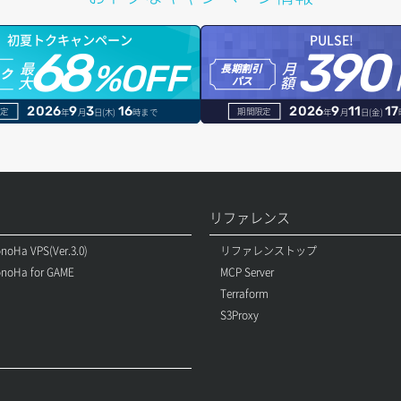
初夏トクキャンペーン
PULSE!
68
390
最
月
%OFF
長期割引
トク
大
額
パス
2026
9
3
16
2026
9
11
17
定
期間限定
年
月
日(木)
時まで
年
月
日(金)
リファレンス
noHa VPS(Ver.3.0)
リファレンストップ
noHa for GAME
MCP Server
Terraform
S3Proxy