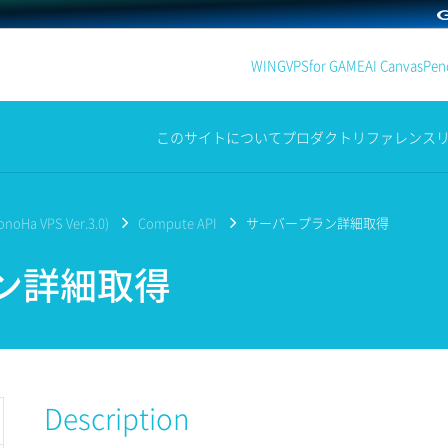
WING
VPS
for GAME
AI Canvas
Penc
このサイトについて
プロダクト
リファレンス
noHa VPS Ver.3.0)
Compute API
サーバープラン詳細取得
ン詳細取得
Description