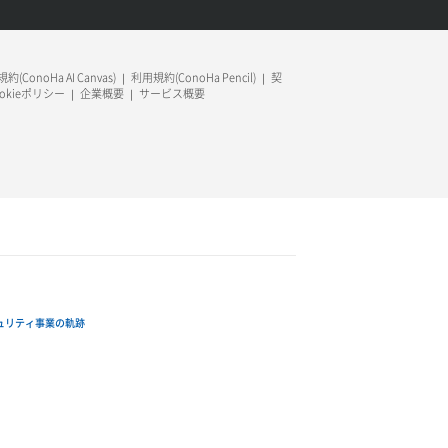
約(ConoHa AI Canvas)
利用規約(ConoHa Pencil)
契
ookieポリシー
企業概要
サービス概要
ュリティ事業の軌跡