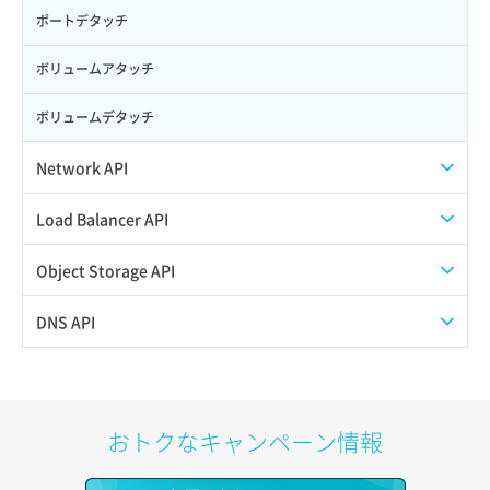
ポートデタッチ
ボリュームアタッチ
ボリュームデタッチ
Network API
QoSポリシー一覧取得
Load Balancer API
QoSポリシー詳細取得
プール一覧取得
Object Storage API
サブネット一覧取得
プール作成
Web公開
DNS API
サブネット作成（ローカルネットワーク用）
プール削除
アカウント容量設定
ドメイン一覧取得
サブネット削除（ローカルネットワーク用）
プール更新
アカウント情報取得
ドメイン情報削除
おトクなキャンペーン情報
サブネット詳細取得
プール詳細取得
オブジェクトアップロード
ドメイン情報更新