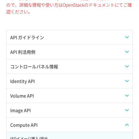
ので、詳細な情報や使い方はOpenStackのドキュメントにてご確
認ください。
API ガイドライン
APIのご利用について
API 利活用例
APIでAPIサブユーザーを作成する
コントロールパネル情報
APIでVPSにISOイメージを挿入する
APIユーザーを作成する
Identity API
APIでVPSを作成する
API情報を確認する
Credential一覧取得
Volume API
Credential作成
スナップショット一覧取得
Image API
Credential削除
スナップショット作成
ISOイメージアップロード
Compute API
Credential詳細取得
スナップショット削除
ISOイメージ作成
ISOイメージ挿入/排出