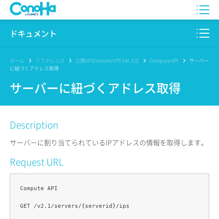
WING
ドキュメント
VPS
このサイトについて
ホーム
リファレンス
公開API(ConoHa VPS Ver.3.0)
Compute API
サーバー
に紐づくアドレス取得
for GAME
プロダクト
サーバーに紐づくアドレス取得
AI Canvas
リファレンス
Description
Pencil
リリースノート
サーバーに割り当てられているIPアドレスの情報を取得します。
サービス一覧
Request URL
サポート
Compute API

ログイン