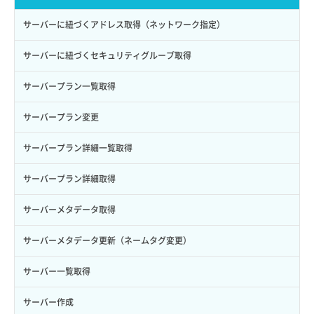
ロールにパーミッションを紐づけ
ボリューム一覧取得
サーバーに紐づくアドレス取得（ネットワーク指定）
ロール一覧取得
ボリューム作成
サーバーに紐づくセキュリティグループ取得
ロール作成
ボリューム削除
サーバープラン一覧取得
ロール削除
ボリューム更新
サーバープラン変更
ロール更新
ボリューム詳細一覧取得
サーバープラン詳細一覧取得
ロール詳細取得
ボリューム詳細取得
サーバープラン詳細取得
自動バックアップ有効化
サーバーメタデータ取得
自動バックアップ無効化
サーバーメタデータ更新（ネームタグ変更）
サーバー一覧取得
サーバー作成