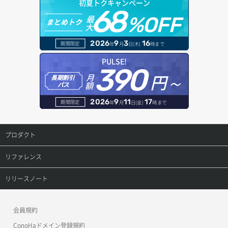
初夏トクキャンペーン
セキュリティグループ ルール一覧取得
ヘルスモニタ一覧取得
68
オブジェクトダウンロード
ドメイン情報登録
最
%OFF
まとめトク
大
セキュリティグループ ルール作成
ヘルスモニタ作成
オブジェクトバージョン管理
ドメイン詳細取得
2026
9
3
16
期間限定
年
月
日(木)
時まで
セキュリティグループ ルール削除
ヘルスモニタ削除
オブジェクト一覧取得
レコード一覧取得
PULSE!
390
セキュリティグループ ルール詳細取得
円～
月
ヘルスモニタ更新
オブジェクト削除
長期割引
レコード作成
額
パス
セキュリティグループ一覧取得
ヘルスモニタ詳細取得
オブジェクト削除予約
レコード削除
2026
9
11
17
期間限定
年
月
日(金)
時まで
セキュリティグループ作成
メンバー一覧
オブジェクト複製
レコード更新
プロダクト
セキュリティグループ削除
メンバー削除
オブジェクト詳細取得
レコード詳細取得
プロダクトトップ
リファレンス
セキュリティグループ更新
メンバー更新
コンテナ一覧取得
ConoHa VPS(Ver.3.0)
リファレンストップ
リリースノート
セキュリティグループ詳細取得
メンバー詳細取得
コンテナ作成
ConoHa VPS(Ver.2.0)
公開API(ConoHa VPS Ver.3.0)
リリースノートトップ
ネットワーク一覧取得
会員規約
メンバー追加
コンテナ削除
ConoHa for GAME
MCP Server
ConoHaドメイン登録規約