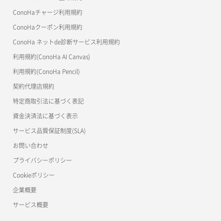
ネットワーク作成（ローカルネットワーク用）
リスナー一覧取得
コンテナ詳細取得
OpenStack CLI
ConoHaチャージ利用規約
ネットワーク削除（ローカルネットワーク用）
リスナー作成
ConoHaクーポン利用規約
Terraform
ラージオブジェクトアップロード(DLO)
ConoHa ネットde診断サービス利用規約
ネットワーク詳細取得
s3cmd
リスナー削除
ラージオブジェクトアップロード(SLO)
利用規約(ConoHa AI Canvas)
S3Proxy
ポート一覧取得
リスナー更新
一時的Web公開
利用規約(ConoHa Pencil)
公開API(ConoHa VPS Ver.2.0)
契約代理店規約
ポート作成（ローカルネットワーク用）
リスナー詳細取得
特定商取引法に基づく表記
ポート作成（追加IP用）
ロードバランサー一覧取得
資金決済法に基づく表示
サービス品質保証制度(SLA)
ポート削除
ロードバランサー削除
お問い合わせ
ポート更新
ロードバランサー更新
プライバシーポリシー
Cookieポリシー
ポート詳細取得
ロードバランサー詳細取得
企業概要
ロードバランサー追加
サービス概要