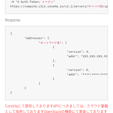
-H "X-Auth-Token: 
トークン
" 

https://compute.c3j1.conoha.io/v2.1/servers/
サーバーID
Response
{

	"addresses": {

		"
ネットワーク名
": [

			{

				"version": 4,

				"addr": "XXX.XXX.XXX.XXX"

			},

			{

				"version": 6,

				"addr": "****:****:****:****:***:***:***:***"

			}

		]

	}

ConoHaにて提供しておりますAPIにつきましては、クラウド基盤
として採用しておりますOpenStackの機能にて実装しております