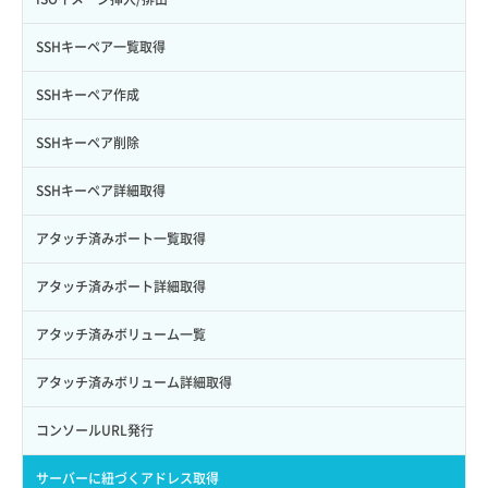
サブユーザーからロールを紐づけ解除
スナップショット復元
イメージ一覧取得
SSHキーペア一覧取得
サブユーザーにロールを紐づけ
スナップショット詳細一覧取得
イメージ保存使用量取得
SSHキーペア作成
サブユーザー一覧取得
スナップショット詳細取得（アイテム指定）
イメージ保存容量取得
SSHキーペア削除
サブユーザー作成
バックアップリストア
イメージ保存容量変更
SSHキーペア詳細取得
サブユーザー削除
バックアップ一覧取得
イメージ削除
アタッチ済みポート一覧取得
サブユーザー更新
バックアップ詳細一覧取得
イメージ詳細取得
アタッチ済みポート詳細取得
サブユーザー詳細取得
バックアップ詳細取得
アタッチ済みボリューム一覧
トークン発行
ボリュームイメージ保存
アタッチ済みボリューム詳細取得
パーミッション一覧取得
ボリュームタイプ一覧取得
コンソールURL発行
ロールからパーミッションを紐づけ解除
ボリュームタイプ詳細取得
サーバーに紐づくアドレス取得