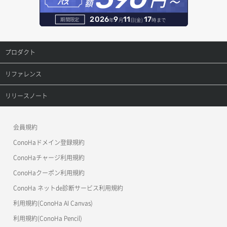
額
パス
セキュリティグループ一覧取得
ヘルスモニタ詳細取得
オブジェクト削除予約
レコード削除
2026
9
11
17
期間限定
年
月
日(金)
時まで
セキュリティグループ作成
メンバー一覧
オブジェクト複製
レコード更新
プロダクト
セキュリティグループ削除
メンバー削除
オブジェクト詳細取得
レコード詳細取得
プロダクトトップ
リファレンス
セキュリティグループ更新
メンバー更新
コンテナ一覧取得
ConoHa VPS(Ver.3.0)
リファレンストップ
リリースノート
セキュリティグループ詳細取得
メンバー詳細取得
コンテナ作成
ConoHa VPS(Ver.2.0)
公開API(ConoHa VPS Ver.3.0)
リリースノートトップ
ネットワーク一覧取得
会員規約
メンバー追加
コンテナ削除
ConoHa for GAME
MCP Server
ConoHaドメイン登録規約
ネットワーク作成（ローカルネットワーク用）
リスナー一覧取得
コンテナ詳細取得
OpenStack CLI
ConoHaチャージ利用規約
ネットワーク削除（ローカルネットワーク用）
リスナー作成
ConoHaクーポン利用規約
Terraform
ラージオブジェクトアップロード(DLO)
ConoHa ネットde診断サービス利用規約
ネットワーク詳細取得
s3cmd
リスナー削除
ラージオブジェクトアップロード(SLO)
利用規約(ConoHa AI Canvas)
S3Proxy
ポート一覧取得
リスナー更新
一時的Web公開
利用規約(ConoHa Pencil)