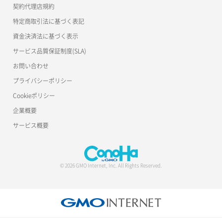
公開API(ConoHa VPS Ver.2.0)
契約代理店規約
ポート作成（ローカルネットワーク用）
リスナー詳細取得
特定商取引法に基づく表記
ポート作成（追加IP用）
ロードバランサー一覧取得
資金決済法に基づく表示
サービス品質保証制度(SLA)
ポート削除
ロードバランサー削除
お問い合わせ
ポート更新
ロードバランサー更新
プライバシーポリシー
Cookieポリシー
ポート詳細取得
ロードバランサー詳細取得
企業概要
ロードバランサー追加
サービス概要
© 2026 GMO Internet, Inc. All Rights Reserved.