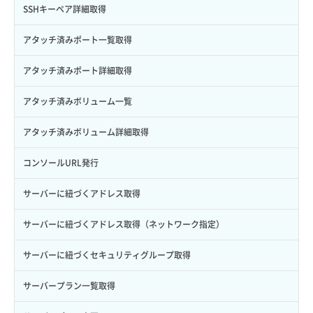
サブユーザー作成
バックアップリストア
イメージ保存容量変更
SSHキーペア詳細取得
サブユーザー削除
バックアップ一覧取得
イメージ削除
アタッチ済みポート一覧取得
サブユーザー更新
バックアップ詳細一覧取得
イメージ詳細取得
アタッチ済みポート詳細取得
サブユーザー詳細取得
バックアップ詳細取得
アタッチ済みボリューム一覧
トークン発行
ボリュームイメージ保存
アタッチ済みボリューム詳細取得
パーミッション一覧取得
ボリュームタイプ一覧取得
コンソールURL発行
ロールからパーミッションを紐づけ解除
ボリュームタイプ詳細取得
サーバーに紐づくアドレス取得
ロールにパーミッションを紐づけ
ボリューム一覧取得
サーバーに紐づくアドレス取得（ネットワーク指定）
ロール一覧取得
ボリューム作成
サーバーに紐づくセキュリティグループ取得
ロール作成
ボリューム削除
サーバープラン一覧取得
ロール削除
ボリューム更新