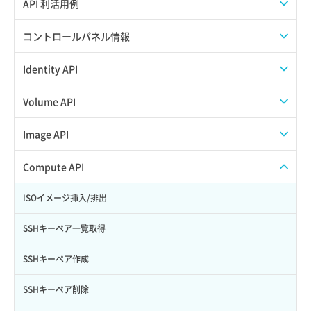
APIのご利用について
API 利活用例
APIでAPIサブユーザーを作成する
コントロールパネル情報
APIでVPSにISOイメージを挿入する
APIユーザーを作成する
Identity API
APIでVPSを作成する
API情報を確認する
Credential一覧取得
Volume API
Credential作成
スナップショット一覧取得
Image API
Credential削除
スナップショット作成
ISOイメージアップロード
Compute API
Credential詳細取得
スナップショット削除
ISOイメージ作成
ISOイメージ挿入/排出
サブユーザーからロールを紐づけ解除
スナップショット復元
イメージ一覧取得
SSHキーペア一覧取得
サブユーザーにロールを紐づけ
スナップショット詳細一覧取得
イメージ保存使用量取得
SSHキーペア作成
サブユーザー一覧取得
スナップショット詳細取得（アイテム指定）
イメージ保存容量取得
SSHキーペア削除