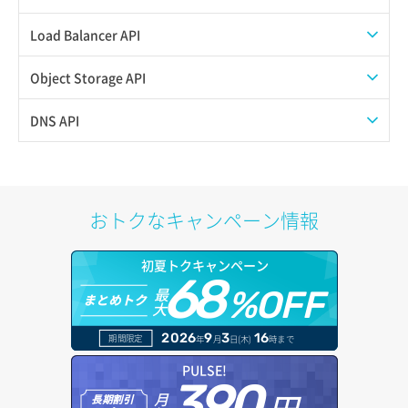
QoSポリシー一覧取得
Load Balancer API
QoSポリシー詳細取得
プール一覧取得
Object Storage API
サブネット一覧取得
プール作成
Web公開
DNS API
サブネット作成（ローカルネットワーク用）
プール削除
アカウント容量設定
ドメイン一覧取得
サブネット削除（ローカルネットワーク用）
プール更新
アカウント情報取得
ドメイン情報削除
おトクなキャンペーン情報
サブネット詳細取得
プール詳細取得
オブジェクトアップロード
ドメイン情報更新
初夏トクキャンペーン
セキュリティグループ ルール一覧取得
ヘルスモニタ一覧取得
68
オブジェクトダウンロード
ドメイン情報登録
最
%OFF
まとめトク
大
セキュリティグループ ルール作成
ヘルスモニタ作成
オブジェクトバージョン管理
ドメイン詳細取得
2026
9
3
16
期間限定
年
月
日(木)
時まで
セキュリティグループ ルール削除
ヘルスモニタ削除
オブジェクト一覧取得
レコード一覧取得
PULSE!
390
セキュリティグループ ルール詳細取得
円～
月
ヘルスモニタ更新
オブジェクト削除
長期割引
レコード作成