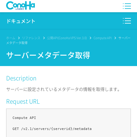
WING
ドキュメント
VPS
このサイトについて
ホーム
リファレンス
公開API(ConoHa VPS Ver.3.0)
Compute API
サーバー
メタデータ取得
for GAME
プロダクト
サーバーメタデータ取得
AI Canvas
リファレンス
Description
Pencil
リリースノート
サーバーに設定されているメタデータの情報を取得します。
サービス一覧
Request URL
サポート
Compute API

ログイン