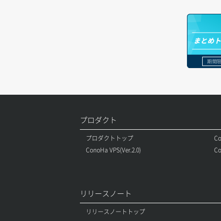
セキュリティグループ ルール一覧取得
ヘルスモニタ作成
オブジェクトバージョン管理
ドメイン詳細取得
セキュリティグループ ルール作成
ヘルスモニタ削除
オブジェクト一覧取得
レコード一覧取得
まとめ
セキュリティグループ ルール削除
ヘルスモニタ更新
オブジェクト削除
レコード作成
期間限
セキュリティグループ ルール詳細取得
ヘルスモニタ詳細取得
オブジェクト削除予約
レコード削除
セキュリティグループ一覧取得
メンバー一覧
オブジェクト複製
レコード更新
セキュリティグループ作成
プロダクト
メンバー削除
オブジェクト詳細取得
レコード詳細取得
プロダクトトップ
Co
セキュリティグループ削除
メンバー更新
コンテナ一覧取得
ConoHa VPS(Ver.2.0)
Co
セキュリティグループ更新
メンバー詳細取得
コンテナ作成
セキュリティグループ詳細取得
メンバー追加
コンテナ削除
リリースノート
ネットワーク一覧取得
リスナー一覧取得
コンテナ詳細取得
リリースノートトップ