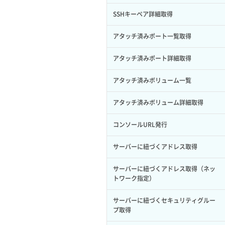
サブユーザー作成
イメージ保存容量変更
SSHキーペア詳細取得
バックアップリストア
サブユーザー削除
イメージ削除
アタッチ済みポート一覧取得
バックアップ一覧取得
サブユーザー更新
イメージ詳細取得
アタッチ済みポート詳細取得
バックアップ詳細一覧取得
サブユーザー詳細取得
アタッチ済みボリューム一覧
バックアップ詳細取得
トークン発行
アタッチ済みボリューム詳細取得
ボリュームイメージ保存
パーミッション一覧取得
コンソールURL発行
ボリュームタイプ一覧取得
ロールからパーミッションを紐づけ解
サーバーに紐づくアドレス取得
除
ボリュームタイプ詳細取得
サーバーに紐づくアドレス取得（ネッ
ロールにパーミッションを紐づけ
ボリューム一覧取得
トワーク指定）
ロール一覧取得
ボリューム作成
サーバーに紐づくセキュリティグルー
プ取得
ロール作成
ボリューム削除