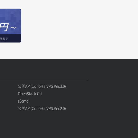
円～
時まで
公開API(ConoHa VPS Ver.3.0)
OpenStack CLI
s3cmd
公開API(ConoHa VPS Ver.2.0)