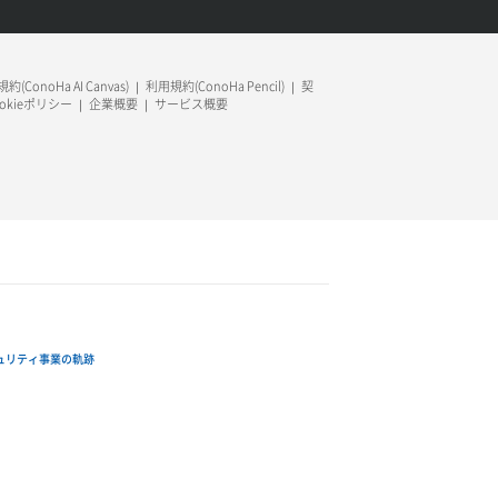
約(ConoHa AI Canvas)
利用規約(ConoHa Pencil)
契
ookieポリシー
企業概要
サービス概要
ュリティ事業の軌跡