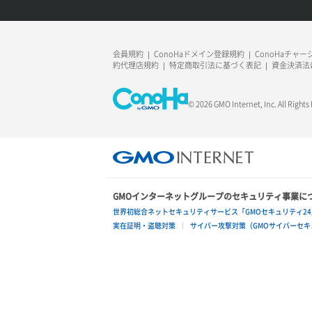
ネットワーク作成（ローカルネットワ
リスナー作成
ラージオブジェクトアップロード(DLO)
ーク用）
リスナー削除
ラージオブジェクトアップロード(SLO)
ネットワーク削除（ローカルネットワ
会員規約
ConoHaドメイン登録規約
ConoHaチャ
ーク用）
約代理店規約
特定商取引法に基づく表記
資金決済法
リスナー更新
一時的Web公開
ネットワーク詳細取得
© 2026 GMO Internet, Inc. All Rights
リスナー詳細取得
ポート一覧取得
ロードバランサー一覧取得
ポート作成（ローカルネットワーク
ロードバランサー削除
用）
GMOインターネットグループのセキュリティ事業に
ロードバランサー更新
ポート作成（追加IP用）
世界初総合ネットセキュリティサービス「GMOセキュリティ24
実在証明・盗聴対策
サイバー攻撃対策（GMOサイバーセキュ
ロードバランサー詳細取得
ポート削除
ロードバランサー追加
ポート更新
ポート詳細取得