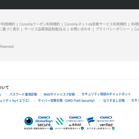
ージ利用規約
ConoHaクーポン利用規約
ConoHa ネットde診断サービス利用規約
利用規
に基づく表示
サービス品質保証制度(SLA)
お問い合わせ
プライバシーポリシー
C
 Reserved.
ついて
セキュリティ相談AIチャットボット
」
パスワード漏洩診断
Webサイトリスク診断
セキ
リティ byイエラエ）
サイバー攻撃対策（GMO Flatt Security）
なりすまし対策