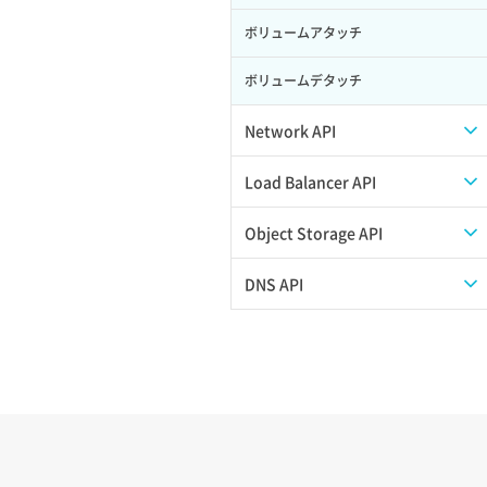
ボリュームアタッチ
ボリュームデタッチ
Network API
QoSポリシー一覧取得
Load Balancer API
QoSポリシー詳細取得
プール一覧取得
Object Storage API
サブネット一覧取得
プール作成
Web公開
DNS API
サブネット作成（ローカルネットワー
プール削除
アカウント容量設定
ドメイン一覧取得
ク用）
プール更新
アカウント情報取得
ドメイン情報削除
サブネット削除（ローカルネットワー
ク用）
プール詳細取得
オブジェクトアップロード
ドメイン情報更新
サブネット詳細取得
ヘルスモニタ一覧取得
オブジェクトダウンロード
ドメイン情報登録