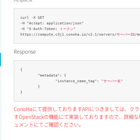
curl -X GET 

-H "Accept: application/json" 

-H "X-Auth-Token: 
トークン
" 

https://compute.c3j1.conoha.io/v2.1/servers/
サーバーID
Response
{

	"metadata": {

		"instance_name_tag": "
サーバー名
"

	}

ConoHaにて提供しておりますAPIにつきましては、
すOpenStackの機能にて実装しておりますので、詳細な情
ュメントにてご確認ください。