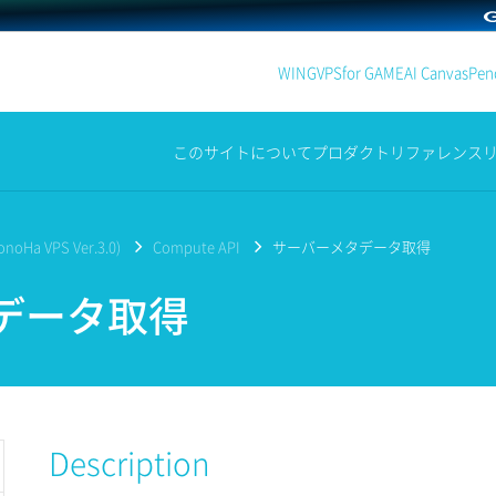
WING
VPS
for GAME
AI Canvas
Penc
このサイトについて
プロダクト
リファレンス
noHa VPS Ver.3.0)
Compute API
サーバーメタデータ取得
データ取得
Description