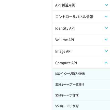
APIのご利用について
API 利活用例
APIでAPIサブユーザーを作成する
コントロールパネル情報
APIでVPSにISOイメージを挿入する
APIユーザーを作成する
Identity API
APIでVPSを作成する
API情報を確認する
Credential一覧取得
Volume API
Credential作成
スナップショット一覧取得
Image API
Credential削除
スナップショット作成
ISOイメージアップロード
Compute API
Credential詳細取得
スナップショット削除
ISOイメージ作成
ISOイメージ挿入/排出
サブユーザーからロールを紐づけ解除
スナップショット復元
イメージ一覧取得
SSHキーペア一覧取得
サブユーザーにロールを紐づけ
スナップショット詳細一覧取得
イメージ保存使用量取得
SSHキーペア作成
サブユーザー一覧取得
スナップショット詳細取得（アイテム
イメージ保存容量取得
SSHキーペア削除
指定）