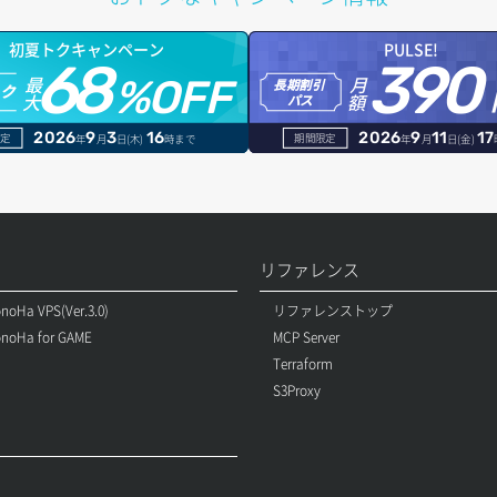
初夏トクキャンペーン
PULSE!
68
390
最
月
%OFF
長期割引
トク
大
額
パス
2026
9
3
16
2026
9
11
17
定
期間限定
年
月
日(木)
時まで
年
月
日(金)
リファレンス
noHa VPS(Ver.3.0)
リファレンストップ
noHa for GAME
MCP Server
Terraform
S3Proxy