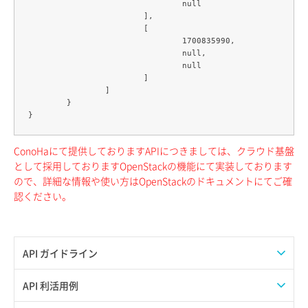
				null

			],

			[

				1700835990,

				null,

				null

			]

		]

	}

ConoHaにて提供しておりますAPIにつきましては、クラウド基盤
として採用しておりますOpenStackの機能にて実装しております
ので、詳細な情報や使い方はOpenStackのドキュメントにてご確
認ください。
API ガイドライン
APIのご利用について
API 利活用例