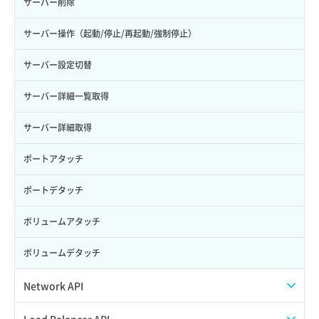
サーバー削除
サーバー操作（起動/停止/再起動/強制停止）
サーバー設定切替
サーバー詳細一覧取得
サーバー詳細取得
ポートアタッチ
ポートデタッチ
ボリュームアタッチ
ボリュームデタッチ
Network API
QoSポリシー一覧取得
Load Balancer API