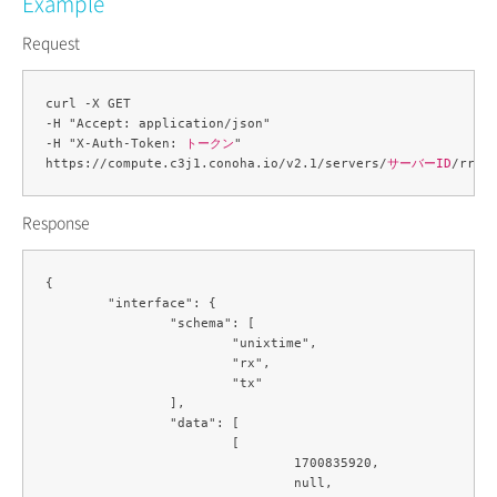
Example
Request
curl -X GET 

-H "Accept: application/json" 

-H "X-Auth-Token: 
トークン
" 

https://compute.c3j1.conoha.io/v2.1/servers/
サーバーID
/rrd/
Response
{

	"interface": {

		"schema": [

			"unixtime",

			"rx",

			"tx"

		],

		"data": [

			[

				1700835920,

				null,
