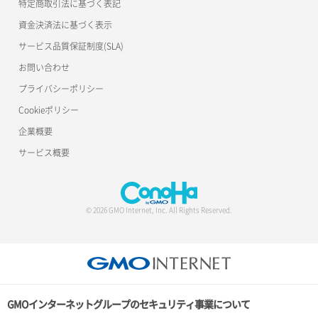
特定商取引法に基づく表記
ポート作成（追加IP用）
ロードバランサー一覧取得
資金決済法に基づく表示
サービス品質保証制度(SLA)
ポート削除
ロードバランサー削除
お問い合わせ
ポート更新
ロードバランサー更新
プライバシーポリシー
Cookieポリシー
ポート詳細取得
ロードバランサー詳細取得
企業概要
ロードバランサー追加
サービス概要
© 2026 GMO Internet, Inc. All Rights Reserved.
GMOインターネットグループのセキュリティ事業について