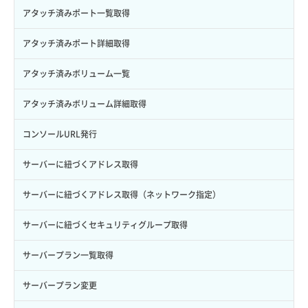
サブユーザー削除
バックアップ一覧取得
イメージ削除
アタッチ済みポート一覧取得
サブユーザー更新
バックアップ詳細一覧取得
イメージ詳細取得
アタッチ済みポート詳細取得
サブユーザー詳細取得
バックアップ詳細取得
アタッチ済みボリューム一覧
トークン発行
ボリュームイメージ保存
アタッチ済みボリューム詳細取得
パーミッション一覧取得
ボリュームタイプ一覧取得
コンソールURL発行
ロールからパーミッションを紐づけ解除
ボリュームタイプ詳細取得
サーバーに紐づくアドレス取得
ロールにパーミッションを紐づけ
ボリューム一覧取得
サーバーに紐づくアドレス取得（ネットワーク指定）
ロール一覧取得
ボリューム作成
サーバーに紐づくセキュリティグループ取得
ロール作成
ボリューム削除
サーバープラン一覧取得
ロール削除
ボリューム更新
サーバープラン変更