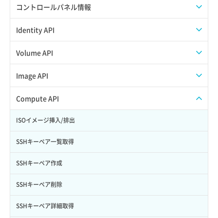
APIでAPIサブユーザーを作成する
コントロールパネル情報
APIでVPSにISOイメージを挿入する
APIユーザーを作成する
Identity API
APIでVPSを作成する
API情報を確認する
Credential一覧取得
Volume API
Credential作成
スナップショット一覧取得
Image API
Credential削除
スナップショット作成
ISOイメージアップロード
Compute API
Credential詳細取得
スナップショット削除
ISOイメージ作成
ISOイメージ挿入/排出
サブユーザーからロールを紐づけ解除
スナップショット復元
イメージ一覧取得
SSHキーペア一覧取得
サブユーザーにロールを紐づけ
スナップショット詳細一覧取得
イメージ保存使用量取得
SSHキーペア作成
サブユーザー一覧取得
スナップショット詳細取得（アイテム指定）
イメージ保存容量取得
SSHキーペア削除
サブユーザー作成
バックアップリストア
イメージ保存容量変更
SSHキーペア詳細取得