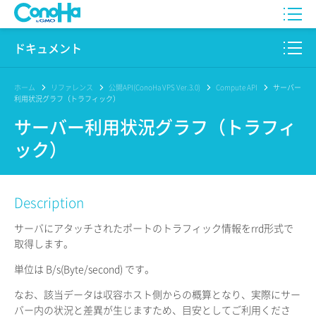
WING
ドキュメント
VPS
このサイトについて
ホーム
リファレンス
公開API(ConoHa VPS Ver.3.0)
Compute API
サーバー
利用状況グラフ（トラフィック）
for GAME
プロダクト
サーバー利用状況グラフ（トラフィ
ック）
AI Canvas
リファレンス
Pencil
リリースノート
Description
サービス一覧
サーバにアタッチされたポートのトラフィック情報をrrd形式で
取得します。
サポート
単位は B/s(Byte/second) です。
ログイン
なお、該当データは収容ホスト側からの概算となり、実際にサー
バー内の状況と差異が生じますため、目安としてご利用くださ