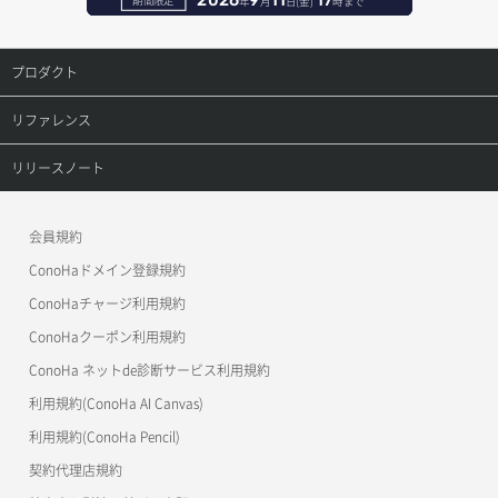
年
月
日(金)
時まで
セキュリティグループ作成
メンバー一覧
オブジェクト複製
レコード更新
プロダクト
セキュリティグループ削除
メンバー削除
オブジェクト詳細取得
レコード詳細取得
プロダクトトップ
リファレンス
セキュリティグループ更新
メンバー更新
コンテナ一覧取得
ConoHa VPS(Ver.3.0)
リファレンストップ
リリースノート
セキュリティグループ詳細取得
メンバー詳細取得
コンテナ作成
ConoHa VPS(Ver.2.0)
公開API(ConoHa VPS Ver.3.0)
リリースノートトップ
ネットワーク一覧取得
会員規約
メンバー追加
コンテナ削除
ConoHa for GAME
MCP Server
ConoHaドメイン登録規約
ネットワーク作成（ローカルネットワーク用）
リスナー一覧取得
コンテナ詳細取得
OpenStack CLI
ConoHaチャージ利用規約
ネットワーク削除（ローカルネットワーク用）
リスナー作成
ConoHaクーポン利用規約
Terraform
ラージオブジェクトアップロード(DLO)
ConoHa ネットde診断サービス利用規約
ネットワーク詳細取得
s3cmd
リスナー削除
ラージオブジェクトアップロード(SLO)
利用規約(ConoHa AI Canvas)
S3Proxy
ポート一覧取得
リスナー更新
一時的Web公開
利用規約(ConoHa Pencil)
公開API(ConoHa VPS Ver.2.0)
契約代理店規約
ポート作成（ローカルネットワーク用）
リスナー詳細取得