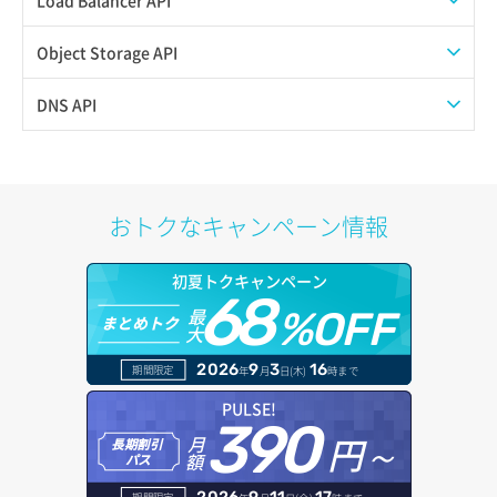
QoSポリシー詳細取得
プール一覧取得
Object Storage API
サブネット一覧取得
プール作成
Web公開
DNS API
サブネット作成（ローカルネットワーク用）
プール削除
アカウント容量設定
ドメイン一覧取得
サブネット削除（ローカルネットワーク用）
プール更新
アカウント情報取得
ドメイン情報削除
おトクなキャンペーン情報
サブネット詳細取得
プール詳細取得
オブジェクトアップロード
ドメイン情報更新
初夏トクキャンペーン
セキュリティグループ ルール一覧取得
ヘルスモニタ一覧取得
68
オブジェクトダウンロード
ドメイン情報登録
最
%OFF
まとめトク
大
セキュリティグループ ルール作成
ヘルスモニタ作成
オブジェクトバージョン管理
ドメイン詳細取得
2026
9
3
16
期間限定
年
月
日(木)
時まで
セキュリティグループ ルール削除
ヘルスモニタ削除
オブジェクト一覧取得
レコード一覧取得
PULSE!
390
セキュリティグループ ルール詳細取得
円～
月
ヘルスモニタ更新
オブジェクト削除
長期割引
レコード作成
額
パス
セキュリティグループ一覧取得
ヘルスモニタ詳細取得
オブジェクト削除予約
レコード削除
2026
9
11
17
期間限定