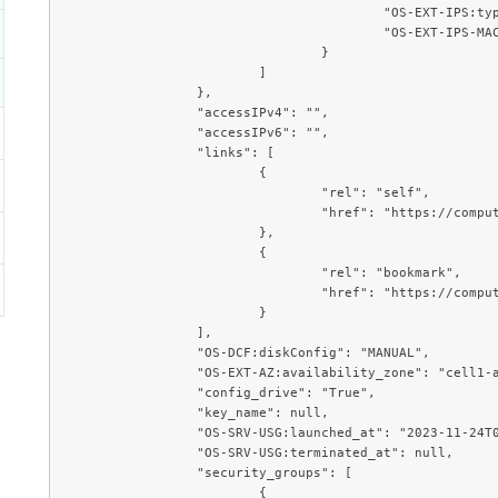
					"OS-EXT-IPS:type": "fixed",

					"OS-EXT-IPS-MAC:mac_addr": "**:**:**:**:**:**"

				}

			]

		},

		"accessIPv4": "",

		"accessIPv6": "",

		"links": [

			{

				"rel": "self",

				"href": "https://compute.c3j1.conoha.io/v2.1/servers/268c3fbc-e0b1-48f2-b614-4682d1ba6021"

			},

			{

				"rel": "bookmark",

				"href": "https://compute.c3j1.conoha.io/servers/268c3fbc-e0b1-48f2-b614-4682d1ba6021"

			}

		],

		"OS-DCF:diskConfig": "MANUAL",

		"OS-EXT-AZ:availability_zone": "cell1-az1",

		"config_drive": "True",

		"key_name": null,

		"OS-SRV-USG:launched_at": "2023-11-24T03:56:17.000000",

		"OS-SRV-USG:terminated_at": null,

		"security_groups": [

			{
