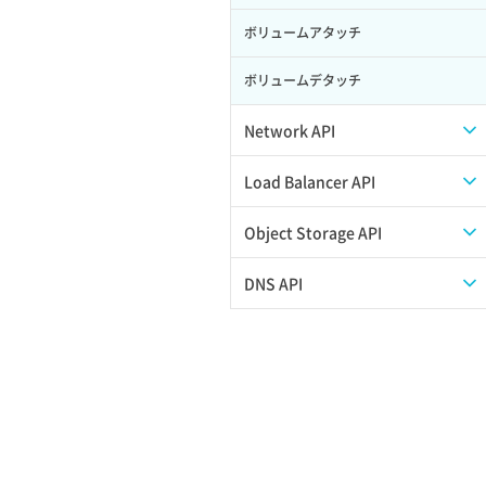
ボリュームアタッチ
ボリュームデタッチ
Network API
QoSポリシー一覧取得
Load Balancer API
QoSポリシー詳細取得
プール一覧取得
Object Storage API
サブネット一覧取得
プール作成
Web公開
DNS API
サブネット作成（ローカルネットワー
プール削除
アカウント容量設定
ドメイン一覧取得
ク用）
プール更新
アカウント情報取得
ドメイン情報削除
サブネット削除（ローカルネットワー
ク用）
プール詳細取得
オブジェクトアップロード
ドメイン情報更新
サブネット詳細取得
ヘルスモニタ一覧取得
オブジェクトダウンロード
ドメイン情報登録