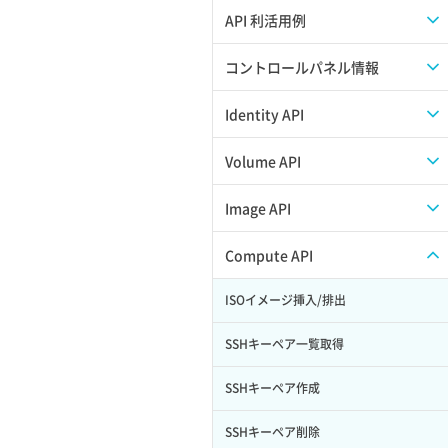
APIのご利用について
API 利活用例
APIでAPIサブユーザーを作成する
コントロールパネル情報
APIでVPSにISOイメージを挿入する
APIユーザーを作成する
Identity API
APIでVPSを作成する
API情報を確認する
Credential一覧取得
Volume API
Credential作成
スナップショット一覧取得
Image API
Credential削除
スナップショット作成
ISOイメージアップロード
Compute API
Credential詳細取得
スナップショット削除
ISOイメージ作成
ISOイメージ挿入/排出
サブユーザーからロールを紐づけ解除
スナップショット復元
イメージ一覧取得
SSHキーペア一覧取得
サブユーザーにロールを紐づけ
スナップショット詳細一覧取得
イメージ保存使用量取得
SSHキーペア作成
サブユーザー一覧取得
スナップショット詳細取得（アイテム
イメージ保存容量取得
SSHキーペア削除
指定）