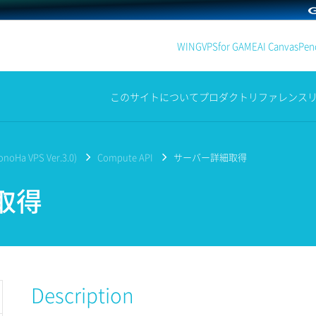
WING
VPS
for GAME
AI Canvas
Penc
このサイトについて
プロダクト
リファレンス
noHa VPS Ver.3.0)
Compute API
サーバー詳細取得
取得
Description