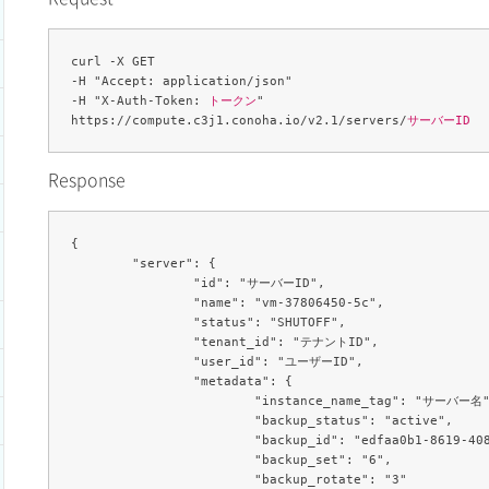
curl -X GET 

-H "Accept: application/json" 

-H "X-Auth-Token: 
トークン
" 

https://compute.c3j1.conoha.io/v2.1/servers/
サーバーID
Response
{

	"server": {

		"id": "サーバーID",

		"name": "vm-37806450-5c",

		"status": "SHUTOFF",

		"tenant_id": "テナントID",

		"user_id": "ユーザーID",

		"metadata": {

			"instance_name_tag": "サーバー名",

			"backup_status": "active",

			"backup_id": "edfaa0b1-8619-408f-87d2-de13fef3b999",

			"backup_set": "6",

			"backup_rotate": "3"
