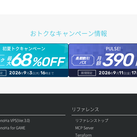
おトクなキャンペーン情報
初夏トクキャンペーン
PULSE!
68
390
最
月
%OFF
長期割引
トク
大
額
パス
2026
9
3
16
2026
9
11
17
定
期間限定
年
月
日(木)
時まで
年
月
日(金)
リファレンス
noHa VPS(Ver.3.0)
リファレンストップ
noHa for GAME
MCP Server
Terraform