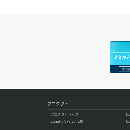
ネットワーク作成（ローカルネットワ
リスナー作成
ラージオブジェクトアップロード(DLO)
ーク用）
リスナー削除
ラージオブジェクトアップロード(SLO)
ネットワーク削除（ローカルネットワ
ーク用）
リスナー更新
一時的Web公開
ネットワーク詳細取得
リスナー詳細取得
ポート一覧取得
まとめ
ロードバランサー一覧取得
ポート作成（ローカルネットワーク
期間限
ロードバランサー削除
用）
ロードバランサー更新
ポート作成（追加IP用）
ロードバランサー詳細取得
ポート削除
プロダクト
ロードバランサー追加
ポート更新
プロダクトトップ
Co
ConoHa VPS(Ver.2.0)
Co
ポート詳細取得