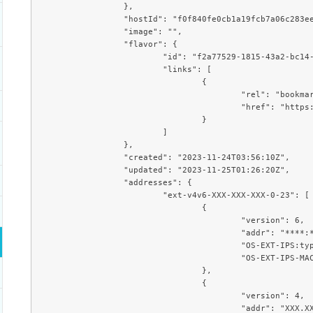
		},

		"hostId": "f0f840fe0cb1a19fcb7a06c283eea0f7ccec9a175a471ae61fdb3881",

		"image": "",

		"flavor": {

			"id": "f2a77529-1815-43a2-bc14-1f3f6b09079c",

			"links": [

				{

					"rel": "bookmark",

					"href": "https://compute.c3j1.conoha.io/flavors/f2a77529-1815-43a2-bc14-1f3f6b09079c"

				}

			]

		},

		"created": "2023-11-24T03:56:10Z",

		"updated": "2023-11-25T01:26:20Z",

		"addresses": {

			"ext-v4v6-XXX-XXX-XXX-0-23": [

				{

					"version": 6,

					"addr": "****:****:****:****:***:***:***:***",

					"OS-EXT-IPS:type": "fixed",

					"OS-EXT-IPS-MAC:mac_addr": "**:**:**:**:**:**"

				},

				{

					"version": 4,

					"addr": "XXX.XXX.XXX.XXX",
