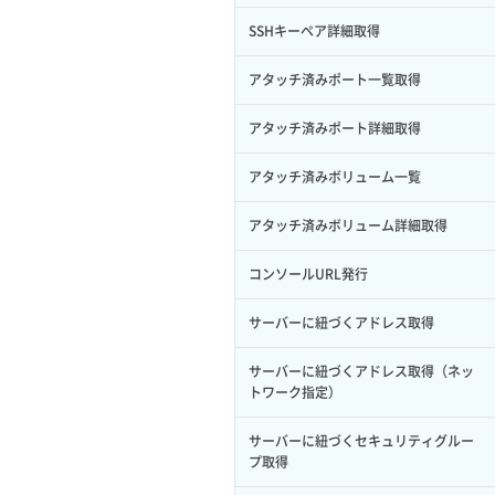
サブユーザー作成
イメージ保存容量変更
SSHキーペア詳細取得
バックアップリストア
サブユーザー削除
イメージ削除
アタッチ済みポート一覧取得
バックアップ一覧取得
サブユーザー更新
イメージ詳細取得
アタッチ済みポート詳細取得
バックアップ詳細一覧取得
サブユーザー詳細取得
アタッチ済みボリューム一覧
バックアップ詳細取得
トークン発行
アタッチ済みボリューム詳細取得
ボリュームイメージ保存
パーミッション一覧取得
コンソールURL発行
ボリュームタイプ一覧取得
ロールからパーミッションを紐づけ解
サーバーに紐づくアドレス取得
除
ボリュームタイプ詳細取得
サーバーに紐づくアドレス取得（ネッ
ロールにパーミッションを紐づけ
ボリューム一覧取得
トワーク指定）
ロール一覧取得
ボリューム作成
サーバーに紐づくセキュリティグルー
プ取得
ロール作成
ボリューム削除