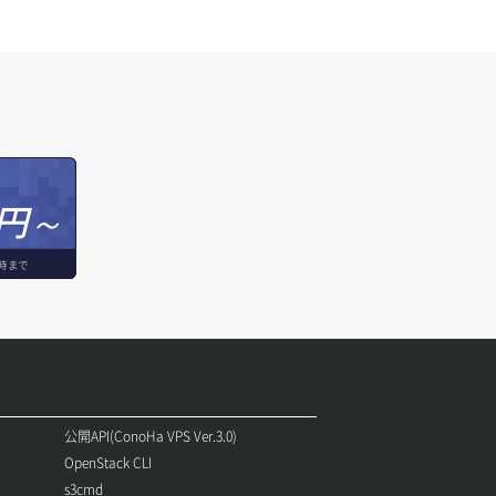
円～
時まで
公開API(ConoHa VPS Ver.3.0)
OpenStack CLI
s3cmd