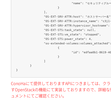
				"name": "セキュリティグループ名"

			}

		],

		"OS-EXT-SRV-ATTR:host": "ホストサーバー名",

		"OS-EXT-SRV-ATTR:instance_name": "c3j1-0000b117",

		"OS-EXT-SRV-ATTR:hypervisor_hostname": "ホストサーバー名",

		"OS-EXT-STS:task_state": null,

		"OS-EXT-STS:vm_state": "stopped",

		"OS-EXT-STS:power_state": 4,

		"os-extended-volumes:volumes_attached": [

			{

				"id": "edfaa0b1-8619-408f-87d2-de13fef3b999"

			}

		]

	}

ConoHaにて提供しておりますAPIにつきましては、
すOpenStackの機能にて実装しておりますので、詳細な情
ュメントにてご確認ください。