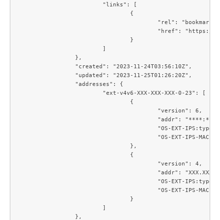
			"links": [

				{

					"rel": "bookmark",

					"href": "https://compute.c3j1.conoha.io/flavors/f2a77529-1815-43a2-bc14-1f3f6b09079c"

				}

			]

		},

		"created": "2023-11-24T03:56:10Z",

		"updated": "2023-11-25T01:26:20Z",

		"addresses": {

			"ext-v4v6-XXX-XXX-XXX-0-23": [

				{

					"version": 6,

					"addr": "****:****:****:****:***:***:***:***",

					"OS-EXT-IPS:type": "fixed",

					"OS-EXT-IPS-MAC:mac_addr": "**:**:**:**:**:**"

				},

				{

					"version": 4,

					"addr": "XXX.XXX.XXX.XXX",

					"OS-EXT-IPS:type": "fixed",

					"OS-EXT-IPS-MAC:mac_addr": "**:**:**:**:**:**"

				}

			]

		},
