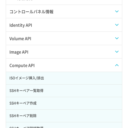
APIでAPIサブユーザーを作成する
コントロールパネル情報
APIでVPSにISOイメージを挿入する
APIユーザーを作成する
Identity API
APIでVPSを作成する
API情報を確認する
Credential一覧取得
Volume API
Credential作成
スナップショット一覧取得
Image API
Credential削除
スナップショット作成
ISOイメージアップロード
Compute API
Credential詳細取得
スナップショット削除
ISOイメージ作成
ISOイメージ挿入/排出
サブユーザーからロールを紐づけ解除
スナップショット復元
イメージ一覧取得
SSHキーペア一覧取得
サブユーザーにロールを紐づけ
スナップショット詳細一覧取得
イメージ保存使用量取得
SSHキーペア作成
サブユーザー一覧取得
スナップショット詳細取得（アイテム指定）
イメージ保存容量取得
SSHキーペア削除
サブユーザー作成
バックアップリストア
イメージ保存容量変更