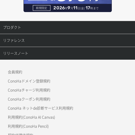
セキュリティグループ一覧取得
ヘルスモニタ詳細取得
オブジェクト削除予約
レコード削除
2026
9
11
17
期間限定
年
月
日(金)
時まで
セキュリティグループ作成
メンバー一覧
オブジェクト複製
レコード更新
プロダクト
セキュリティグループ削除
メンバー削除
オブジェクト詳細取得
レコード詳細取得
プロダクトトップ
リファレンス
セキュリティグループ更新
メンバー更新
コンテナ一覧取得
ConoHa VPS(Ver.3.0)
リファレンストップ
リリースノート
セキュリティグループ詳細取得
メンバー詳細取得
コンテナ作成
ConoHa VPS(Ver.2.0)
公開API(ConoHa VPS Ver.3.0)
リリースノートトップ
ネットワーク一覧取得
会員規約
メンバー追加
コンテナ削除
ConoHa for GAME
MCP Server
ConoHaドメイン登録規約
ネットワーク作成（ローカルネットワーク用）
リスナー一覧取得
コンテナ詳細取得
OpenStack CLI
ConoHaチャージ利用規約
ネットワーク削除（ローカルネットワーク用）
リスナー作成
ConoHaクーポン利用規約
Terraform
ラージオブジェクトアップロード(DLO)
ConoHa ネットde診断サービス利用規約
ネットワーク詳細取得
s3cmd
リスナー削除
ラージオブジェクトアップロード(SLO)
利用規約(ConoHa AI Canvas)
S3Proxy
ポート一覧取得
リスナー更新
一時的Web公開
利用規約(ConoHa Pencil)
公開API(ConoHa VPS Ver.2.0)