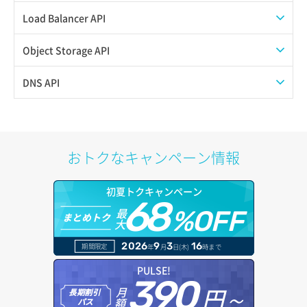
QoSポリシー一覧取得
Load Balancer API
QoSポリシー詳細取得
プール一覧取得
Object Storage API
サブネット一覧取得
プール作成
Web公開
DNS API
サブネット作成（ローカルネットワーク用）
プール削除
アカウント容量設定
ドメイン一覧取得
サブネット削除（ローカルネットワーク用）
プール更新
アカウント情報取得
ドメイン情報削除
おトクなキャンペーン情報
サブネット詳細取得
プール詳細取得
オブジェクトアップロード
ドメイン情報更新
初夏トクキャンペーン
セキュリティグループ ルール一覧取得
ヘルスモニタ一覧取得
68
オブジェクトダウンロード
ドメイン情報登録
最
%OFF
まとめトク
大
セキュリティグループ ルール作成
ヘルスモニタ作成
オブジェクトバージョン管理
ドメイン詳細取得
2026
9
3
16
期間限定
年
月
日(木)
時まで
セキュリティグループ ルール削除
ヘルスモニタ削除
オブジェクト一覧取得
レコード一覧取得
PULSE!
390
セキュリティグループ ルール詳細取得
円～
月
ヘルスモニタ更新
オブジェクト削除
長期割引
レコード作成
額
パス