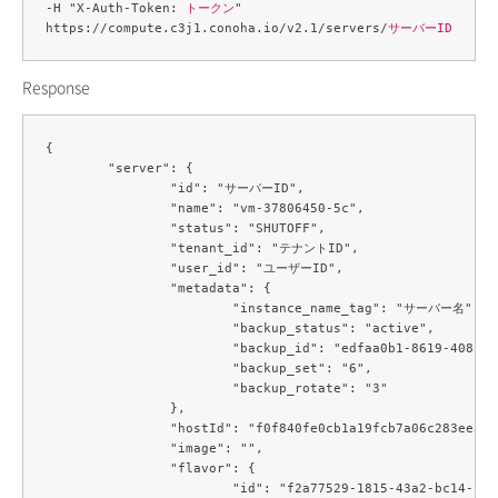
-H "X-Auth-Token: 
トークン
" 

https://compute.c3j1.conoha.io/v2.1/servers/
サーバーID
Response
{

	"server": {

		"id": "サーバーID",

		"name": "vm-37806450-5c",

		"status": "SHUTOFF",

		"tenant_id": "テナントID",

		"user_id": "ユーザーID",

		"metadata": {

			"instance_name_tag": "サーバー名",

			"backup_status": "active",

			"backup_id": "edfaa0b1-8619-408f-87d2-de13fef3b999",

			"backup_set": "6",

			"backup_rotate": "3"

		},

		"hostId": "f0f840fe0cb1a19fcb7a06c283eea0f7ccec9a175a471ae61fdb3881",

		"image": "",

		"flavor": {

			"id": "f2a77529-1815-43a2-bc14-1f3f6b09079c",
