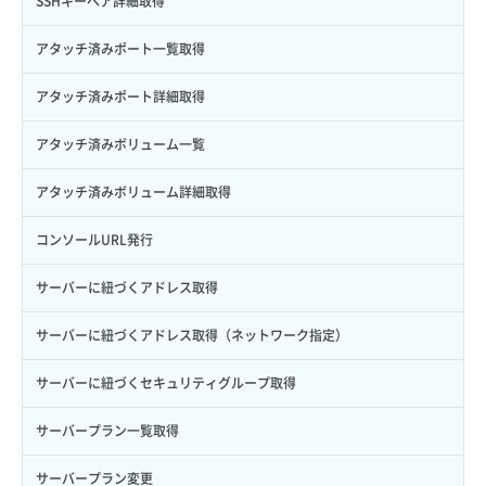
SSHキーペア詳細取得
サブユーザー削除
バックアップ一覧取得
イメージ削除
アタッチ済みポート一覧取得
サブユーザー更新
バックアップ詳細一覧取得
イメージ詳細取得
アタッチ済みポート詳細取得
サブユーザー詳細取得
バックアップ詳細取得
アタッチ済みボリューム一覧
トークン発行
ボリュームイメージ保存
アタッチ済みボリューム詳細取得
パーミッション一覧取得
ボリュームタイプ一覧取得
コンソールURL発行
ロールからパーミッションを紐づけ解除
ボリュームタイプ詳細取得
サーバーに紐づくアドレス取得
ロールにパーミッションを紐づけ
ボリューム一覧取得
サーバーに紐づくアドレス取得（ネットワーク指定）
ロール一覧取得
ボリューム作成
サーバーに紐づくセキュリティグループ取得
ロール作成
ボリューム削除
サーバープラン一覧取得
ロール削除
ボリューム更新
サーバープラン変更