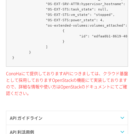
		"OS-EXT-SRV-ATTR:hypervisor_hostname": "ホストサーバー名",

		"OS-EXT-STS:task_state": null,

		"OS-EXT-STS:vm_state": "stopped",

		"OS-EXT-STS:power_state": 4,

		"os-extended-volumes:volumes_attached": [

			{

				"id": "edfaa0b1-8619-408f-87d2-de13fef3b999"

			}

		]

	}

ConoHaにて提供しておりますAPIにつきましては、クラウド基盤
として採用しておりますOpenStackの機能にて実装しております
ので、詳細な情報や使い方はOpenStackのドキュメントにてご確
認ください。
API ガイドライン
APIのご利用について
API 利活用例