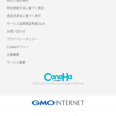
契約代理店規約
ポート作成（ローカルネットワーク用）
リスナー詳細取得
特定商取引法に基づく表記
ポート作成（追加IP用）
ロードバランサー一覧取得
資金決済法に基づく表示
サービス品質保証制度(SLA)
ポート削除
ロードバランサー削除
お問い合わせ
ポート更新
ロードバランサー更新
プライバシーポリシー
Cookieポリシー
ポート詳細取得
ロードバランサー詳細取得
企業概要
ロードバランサー追加
サービス概要
© 2026 GMO Internet, Inc. All Rights Reserved.