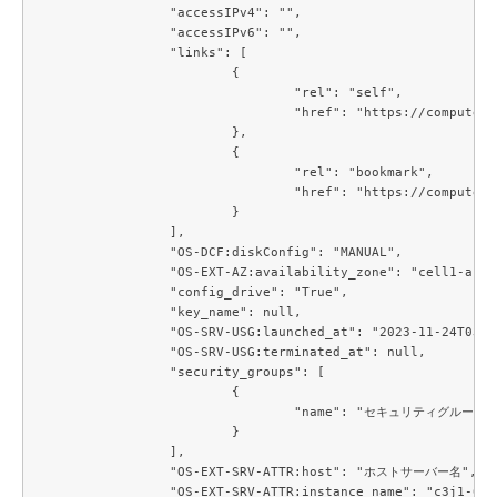
		"accessIPv4": "",

		"accessIPv6": "",

		"links": [

			{

				"rel": "self",

				"href": "https://compute.c3j1.conoha.io/v2.1/servers/268c3fbc-e0b1-48f2-b614-4682d1ba6021"

			},

			{

				"rel": "bookmark",

				"href": "https://compute.c3j1.conoha.io/servers/268c3fbc-e0b1-48f2-b614-4682d1ba6021"

			}

		],

		"OS-DCF:diskConfig": "MANUAL",

		"OS-EXT-AZ:availability_zone": "cell1-az1",

		"config_drive": "True",

		"key_name": null,

		"OS-SRV-USG:launched_at": "2023-11-24T03:56:17.000000",

		"OS-SRV-USG:terminated_at": null,

		"security_groups": [

			{

				"name": "セキュリティグループ名"

			}

		],

		"OS-EXT-SRV-ATTR:host": "ホストサーバー名",

		"OS-EXT-SRV-ATTR:instance_name": "c3j1-0000b117",
