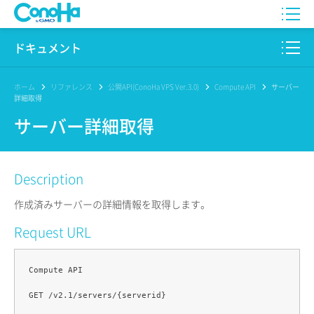
WING
ドキュメント
VPS
このサイトについて
ホーム
リファレンス
公開API(ConoHa VPS Ver.3.0)
Compute API
サーバー
詳細取得
for GAME
プロダクト
サーバー詳細取得
AI Canvas
リファレンス
Description
Pencil
リリースノート
作成済みサーバーの詳細情報を取得します。
サービス一覧
Request URL
サポート
Compute API

ログイン